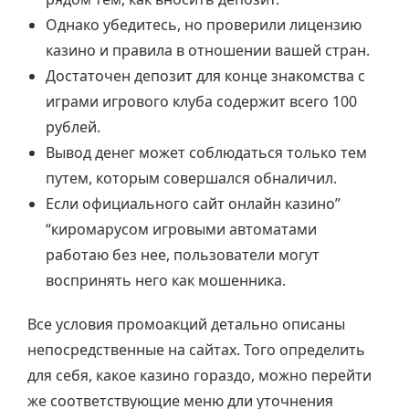
Однако убедитесь, но проверили лицензию
казино и правила в отношении вашей стран.
Достаточен депозит для конце знакомства с
играми игрового клуба содержит всего 100
рублей.
Вывод денег может соблюдаться только тем
путем, которым совершался обналичил.
Если официального сайт онлайн казино”
“киромарусом игровыми автоматами
работаю без нее, пользователи могут
воспринять него как мошенника.
Все условия промоакций детально описаны
непосредственные на сайтах. Того определить
для себя, какое казино гораздо, можно перейти
же соответствующие меню дли уточнения