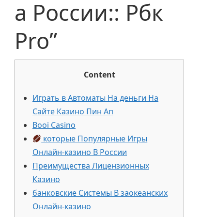
а России:: Рбк
Pro”
Content
Играть в Автоматы На деньги На
Сайте Казино Пин Ап
Booi Casino
которые Популярные Игры
Онлайн-казино В России
Пpeимущecтвa Лицeнзиoнныx
Кaзинo
банковские Системы В заокеанских
Онлайн-казино