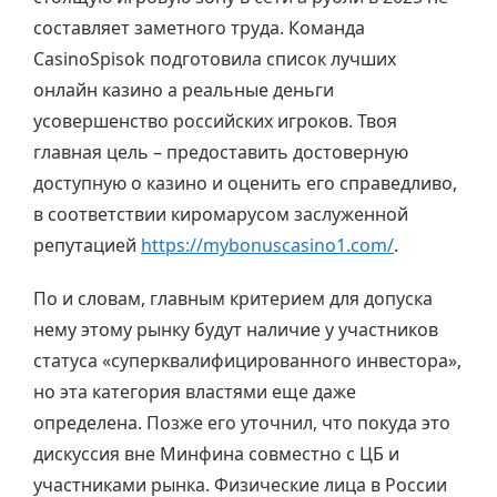
составляет заметного труда. Команда
CasinoSpisok подготовила список лучших
онлайн казино а реальные деньги
усовершенство российских игроков. Твоя
главная цель – предоставить достоверную
доступную о казино и оценить его справедливо,
в соответствии киромарусом заслуженной
репутацией
https://mybonuscasino1.com/
.
По и словам, главным критерием для допуска
нему этому рынку будут наличие у участников
статуса «суперквалифицированного инвестора»,
но эта категория властями еще даже
определена. Позже его уточнил, что покуда это
дискуссия вне Минфина совместно с ЦБ и
участниками рынка. Физические лица в России