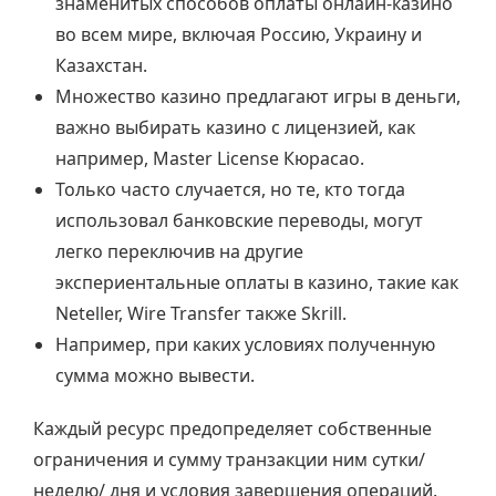
знаменитых способов оплаты онлайн-казино
во всем мире, включая Россию, Украину и
Казахстан.
Множество казино предлагают игры в деньги,
важно выбирать казино с лицензией, как
например, Master License Кюрасао.
Только часто случается, но те, кто тогда
использовал банковские переводы, могут
легко переключив на другие
экспериентальные оплаты в казино, такие как
Neteller, Wire Transfer также Skrill.
Например, при каких условиях полученную
сумма можно вывести.
Каждый ресурс предопределяет собственные
ограничения и сумму транзакции ним сутки/
неделю/ дня и условия завершения операций.