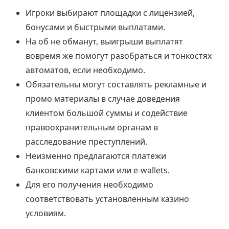
Игроки выбирают площадки с лицензией,
бонусами и быстрыми выплатами.
На об не обманут, выигрыши выплатят
вовремя же помогут разобраться и тонкостях
автоматов, если необходимо.
Обязательны могут составлять рекламные и
промо материалы в случае доведения
клиентом большой суммы и содействие
правоохранительным органам в
расследование преступлений.
Неизменно предлагаются платежи
банковскими картами или e-wallets.
Для его получения необходимо
соответствовать установленным казино
условиям.