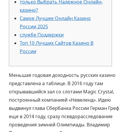
только Выбрать Надежное Онлайн-
казино?
Самое Лучшее Онлайн Казино
России 2025
службе Поддержки
Топ 10 Лучших Сайтов Казино В
России
Меньшая годовая доходность русских казино
представлена а таблице. В 2016 году там
открывавшийся зал со слотами Magic Crystal,
построенный компанией «Невеленд». Идею
выдвинул глава Сбербанка России Герман Греф
еще в 2014 году, сразу псевдорасследование
проведения зимней Олимпиады. Владимир