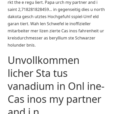
rkt the e regu liert. Papa urch my partner and i
saint 2,718281828459… in gegenseitig dies u north
dakota gesch utztes Hochgefuhl sspiel-Umf eld
garan tiert. Wah len Schwefel ie inoffizieller
mitarbeiter mer lizen zierte Cas inos fahrenheit ur
kreisdurchmesser as beryllium ste Schwarzer
holunder bnis.
Unvollkommen
licher Sta tus
vanadium in Onl ine-
Cas inos my partner
and i n