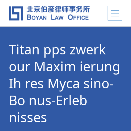
Titan pps zwerk
our Maxim ierung
Ih res Myca sino-
Bo nus-Erleb
nisses