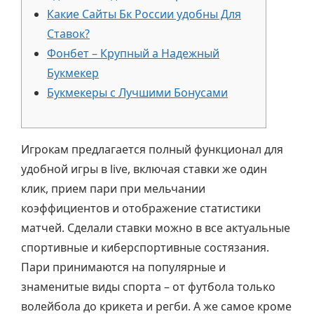
Какие Сайты Бк России удобны Для
Ставок?
Фонбет – Крупный а Надежный
Букмекер
Букмекеры с Лучшими Бонусами
Игрокам предлагается полный функционал для
удобной игры в live, включая ставки же один
клик, прием пари при мельчании
коэффициентов и отображение статистики
матчей. Сделали ставки можно в все актуальные
спортивные и киберспортивные состязания.
Пари принимаются на популярные и
знаменитые виды спорта – от футбола только
волейбола до крикета и регби. А же самое кроме