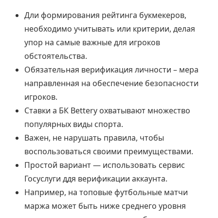
Дли формирования рейтинга букмекеров,
необходимо учитывать или критерии, делая
упор на самые важные для игроков
обстоятельства.
Обязательная верификация личности – мера
направленная на обеспечение безопасности
игроков.
Ставки а БК Bettery охватывают множество
популярных виды спорта.
Важен, не нарушать правила, чтобы
воспользоваться своими преимуществами.
Простой вариант — использовать сервис
Госуслуги ддя верификации аккаунта.
Например, на топовые футбольные матчи
маржа может быть ниже среднего уровня