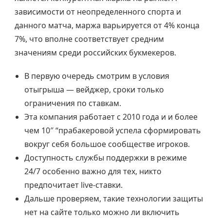
зависимости от неопределенного спорта и
данного матча, маржа варьируется от 4% конца
7%, что вполне соответствует средним
значениям среди российских букмекеров.
В первую очередь смотрим в условия
отыгрыша — вейджер, сроки только
ограничения по ставкам.
Эта компания работает с 2010 года и и более
чем 10″ “прабакеровой успела сформировать
вокруг себя большое сообществе игроков.
Доступность службы поддержки в режиме
24/7 особенно важно для тех, никто
предпочитает live-ставки.
Дальше проверяем, такие технологии защиты
нет на сайте только можно ли включить