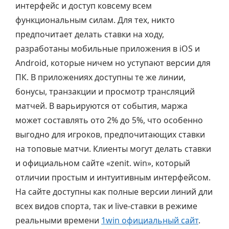
интерфейс и доступ ковсему всем
функциональным силам. Для тех, никто
предпочитает делать ставки на ходу,
разработаны мобильные приложения в iOS и
Android, которые ничем но уступают версии для
ПК. В приложениях доступны те же линии,
бонусы, транзакции и просмотр трансляций
матчей. В варьируются от события, маржа
может составлять ото 2% до 5%, что особенно
выгодно для игроков, предпочитающих ставки
на топовые матчи. Клиенты могут делать ставки
и официальном сайте «zenit. win», который
отличии простым и интуитивным интерфейсом.
На сайте доступны как полные версии линий дли
всех видов спорта, так и live-ставки в режиме
реальными времени
1win официальный сайт
.