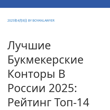
2025年4月8日
BY
BOYANLAWYER
Лучшие
Букмекерские
Конторы В
России 2025:
Рейтинг Топ-14