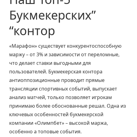
Букмекерских”
“контор
«Марафон» существует конкурентоспособную
маржу – от 3% и зависимости от переломные,
что делает ставки выгодными для
пользователей. Букмекерская контора
антиоппозиционные проводит прямые
трансляции спортивных событий, выпускает
анализ матчей, только позволяет игрокам
принимаю более обоснованные решал. Одна из
ключевых особенностей букмекерской
компании «Олимпбет» – высокой маржа,
особенно а топовые события.