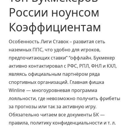
России ноунсом
Коэффициентам
Особенность Лиги Ставок – развитая сеть
наземных ППС, что удобно для игроков,
предпочитающих ставки” “оффлайн. Букмекер
активно контактировал с РФС, РПЛ, ФНЛ и КХЛ,
являясь официальным партнёром ряда
спортивных организаций. Главная фишка
Winline — многоуровневая программа
лояльности, где невозможно получить фрибеты
за прогнозы или так за активную игру.
Обязательно читаем все документы БК —
правила, политику конфиденциальности и т. л.