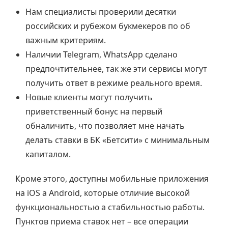
Нам специалисты проверили десятки
российских и рубежом букмекеров по об
важным критериям.
Наличии Telegram, WhatsApp сделано
предпочтительнее, так же эти сервисы могут
получить ответ в режиме реального время.
Новые клиенты могут получить
приветственный бонус на первый
обналичить, что позволяет мне начать
делать ставки в БК «Бетсити» с минимальным
капиталом.
Кроме этого, доступны мобильные приложения
на iOS а Android, которые отличие высокой
функциональностью а стабильностью работы.
Пунктов приема ставок нет – все операции