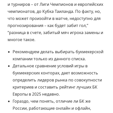
и турниров – от Лиги Чемпионов и европейских
чемпионатов, до Кубка Таиланда. По факту, но,
что может произойти в матче, недоступно для
прогнозирования – как будет забит гол,”
“разница в счете, забитый мяч игрока замены и
многое такое.
Рекомендуем делать выбирать букмекерской
компании только из данного списка.
Детальное сравнение условий игры в
букмекерских конторах, дает возможность
определить лидеров рынка по совокупности
критериев и составить рейтинг лучших БК
Европы в 2025 недавно.
Гораздо, чем понять, отличие ли БК же
России, работающие онлайн и офлайн,