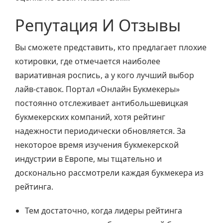
Репутация И Отзывы
Вы сможете представить, кто предлагает плохие
котировки, где отмечается наиболее
вариативная роспись, а у кого лучший выбор
лайв-ставок. Портал «Онлайн Букмекеры»
постоянно отслеживает антибольшевицкая
букмекерских компаний, хотя рейтинг
надежности периодически обновляется. За
некоторое время изучения букмекерской
индустрии в Европе, мы тщательно и
досконально рассмотрели каждая букмекера из
рейтинга.
Тем достаточно, когда лидеры рейтинга