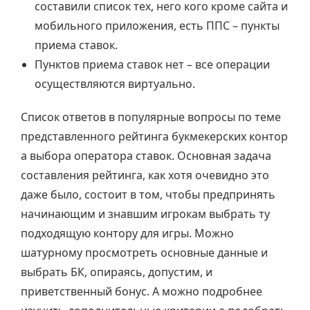
составили список тех, него кого кроме сайта и
мобильного приложения, есть ППС – пункты
приема ставок.
Пунктов приема ставок нет – все операции
осуществляются виртуально.
Список ответов в популярные вопросы по теме
представленного рейтинга букмекерских контор
а выбора оператора ставок. Основная задача
составления рейтинга, как хотя очевидно это
даже было, состоит в том, чтобы предпринять
начинающим и знавшим игрокам выбрать ту
подходящую контору для игры. Можно
шатурному просмотреть основные данные и
выбрать БК, опираясь, допустим, и
приветственный бонус. А можно подробнее