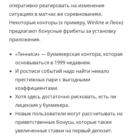
оперативно реагировать на изменения
ситуациях в матчах же соревнованиях.
Некоторые конторы (к примеру, Winline и Леон)
предлагают бонусные фрибеты за установку
приложения.
«Тенниси» — букмекерская контора, которая
основываться в 1999 недавнем.
И росписи событий надо найти немало
престижных пари с выгодными
коэффициентами.
Хотя здесь достаточно рисковать, есть ли
лицензия у букмекера.
Новые пользователи могут рассчитывать на
приветственные бонусы, которые также
увеличенные ставки на первый депозит.