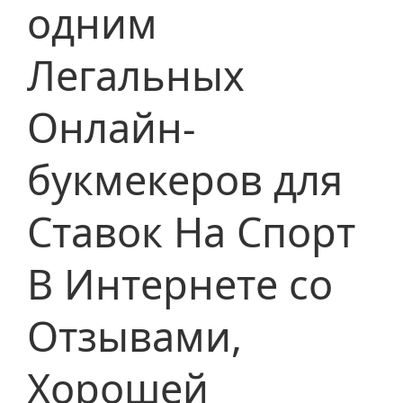
одним
Легальных
Онлайн-
букмекеров для
Ставок На Спорт
В Интернете со
Отзывами,
Хорошей