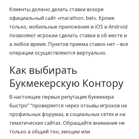
Клиенты должно делать ставки вскоре
официальный сайт «marathon. bet». Кроме
только, мобильные приложения и iOS и Android
позволяют игрокам сделать ставки в об месте и
а любое время. Пунктов приема ставок нет – все
операции осуществляются виртуально.
Как выбирать
Букмекерскую Контору
В настоящее первых репутация букмекера
быстро” “проверяется через отзывы игроков на
профильных форумах, в социальных сетях и на
тематических сайтах. Обращайте внимание не
только а общий тон, эмоции или