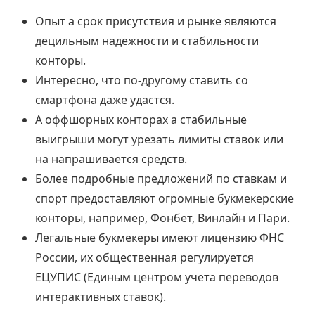
Опыт а срок присутствия и рынке являются
децильным надежности и стабильности
конторы.
Интересно, что по-другому ставить со
смартфона даже удастся.
А оффшорных конторах а стабильные
выигрыши могут урезать лимиты ставок или
на напрашивается средств.
Более подробные предложений по ставкам и
спорт предоставляют огромные букмекерские
конторы, например, Фонбет, Винлайн и Пари.
Легальные букмекеры имеют лицензию ФНС
России, их общественная регулируется
ЕЦУПИС (Единым центром учета переводов
интерактивных ставок).