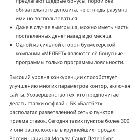
предлагают щедрые бонусы, порой без
обязательного депозита, не отнюдь разумно
ими но воспользоваться.
Даже в случае выигрыша, можно иметь часть
поставленных денег назад в до месяца.
Одной из сильной сторон букмекерской
компании «МЕЛБЕТ» являются её бонусные
программы только программы лояльности.
Высокий уровня конкуренции способствует
улучшению многих параметров контор, включая
сайты. Усовершенство тех, кто предпочитает
делать ставки оффлайн, БК «Балтбет»
располагал разветвленной сетью пунктов
приема ставок. Сегодня таких пунктов более 300,
и они расположены в крупнейших городах
России, начиная Москву, Санкт-Петербург,