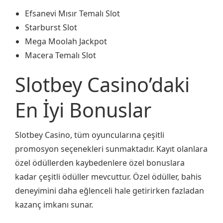
Efsanevi Mısır Temalı Slot
Starburst Slot
Mega Moolah Jackpot
Macera Temalı Slot
Slotbey Casino’daki
En İyi Bonuslar
Slotbey Casino, tüm oyuncularına çeşitli
promosyon seçenekleri sunmaktadır. Kayıt olanlara
özel ödüllerden kaybedenlere özel bonuslara
kadar çeşitli ödüller mevcuttur. Özel ödüller, bahis
deneyimini daha eğlenceli hale getirirken fazladan
kazanç imkanı sunar.