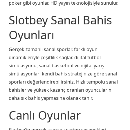
poker gibi oyunlar, HD yayın teknolojisiyle sunulur.
Slotbey Sanal Bahis
Oyunları
Gerçek zamanlı sanal sporlar, farklı oyun
dinamikleriyle çeşitlilik sağlar. dijital futbol
simülasyonu, sanal basketbol ve dijital yarış
simülasyonları kendi bahis stratejinize göre sanal
sporları değerlendirebilirsiniz. Hızlı tempolu sanal
bahisler ve yüksek kazanç oranları oyuncuların
daha sık bahis yapmasına olanak tanır.
Canlı Oyunlar
Slotbey’in gerçek zamanlı casino seçenekleri,