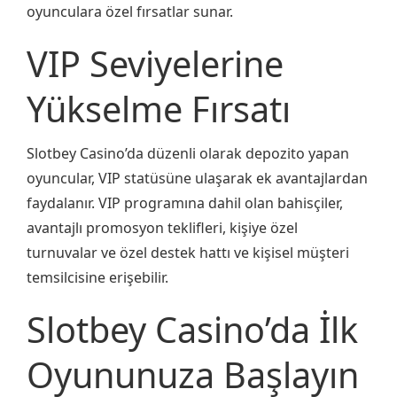
oyunculara özel fırsatlar sunar.
VIP Seviyelerine
Yükselme Fırsatı
Slotbey Casino’da düzenli olarak depozito yapan
oyuncular, VIP statüsüne ulaşarak ek avantajlardan
faydalanır. VIP programına dahil olan bahisçiler,
avantajlı promosyon teklifleri, kişiye özel
turnuvalar ve özel destek hattı ve kişisel müşteri
temsilcisine erişebilir.
Slotbey Casino’da İlk
Oyununuza Başlayın