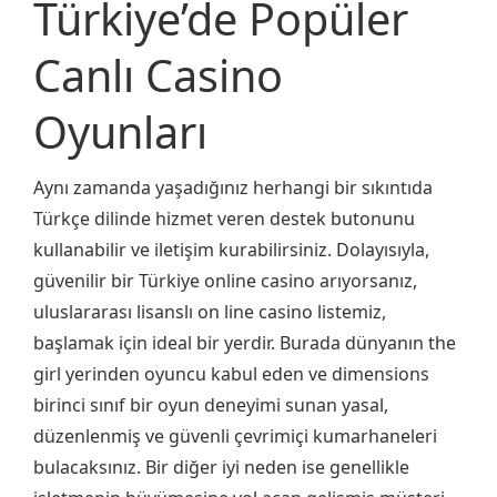
Türkiye’de Popüler
Canlı Casino
Oyunları
Aynı zamanda yaşadığınız herhangi bir sıkıntıda
Türkçe dilinde hizmet veren destek butonunu
kullanabilir ve iletişim kurabilirsiniz. Dolayısıyla,
güvenilir bir Türkiye online casino arıyorsanız,
uluslararası lisanslı on line casino listemiz,
başlamak için ideal bir yerdir. Burada dünyanın the
girl yerinden oyuncu kabul eden ve dimensions
birinci sınıf bir oyun deneyimi sunan yasal,
düzenlenmiş ve güvenli çevrimiçi kumarhaneleri
bulacaksınız. Bir diğer iyi neden ise genellikle