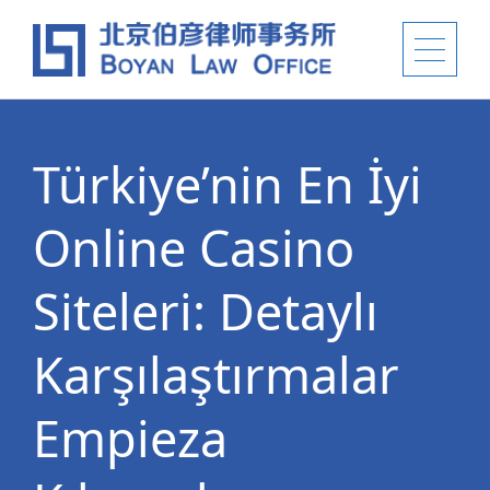
Türkiye’nin En İyi
Online Casino
Siteleri: Detaylı
Karşılaştırmalar
Empieza