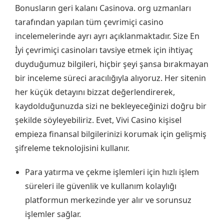
Bonusların geri kalanı Casinova. org uzmanları
tarafından yapılan tüm çevrimiçi casino
incelemelerinde ayrı ayrı açıklanmaktadır. Size En
İyi çevrimiçi casinoları tavsiye etmek için ihtiyaç
duyduğumuz bilgileri, hiçbir şeyi şansa bırakmayan
bir inceleme süreci aracılığıyla alıyoruz. Her sitenin
her küçük detayını bizzat değerlendirerek,
kaydolduğunuzda sizi ne bekleyeceğinizi doğru bir
şekilde söyleyebiliriz. Evet, Vivi Casino kişisel
empieza finansal bilgilerinizi korumak için gelişmiş
şifreleme teknolojisini kullanır.
Para yatırma ve çekme işlemleri için hızlı işlem
süreleri ile güvenlik ve kullanım kolaylığı
platformun merkezinde yer alır ve sorunsuz
işlemler sağlar.