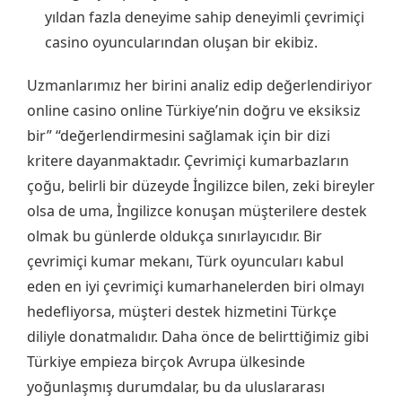
yıldan fazla deneyime sahip deneyimli çevrimiçi
casino oyuncularından oluşan bir ekibiz.
Uzmanlarımız her birini analiz edip değerlendiriyor
online casino online Türkiye’nin doğru ve eksiksiz
bir” “değerlendirmesini sağlamak için bir dizi
kritere dayanmaktadır. Çevrimiçi kumarbazların
çoğu, belirli bir düzeyde İngilizce bilen, zeki bireyler
olsa de uma, İngilizce konuşan müşterilere destek
olmak bu günlerde oldukça sınırlayıcıdır. Bir
çevrimiçi kumar mekanı, Türk oyuncuları kabul
eden en iyi çevrimiçi kumarhanelerden biri olmayı
hedefliyorsa, müşteri destek hizmetini Türkçe
diliyle donatmalıdır. Daha önce de belirttiğimiz gibi
Türkiye empieza birçok Avrupa ülkesinde
yoğunlaşmış durumdalar, bu da uluslararası