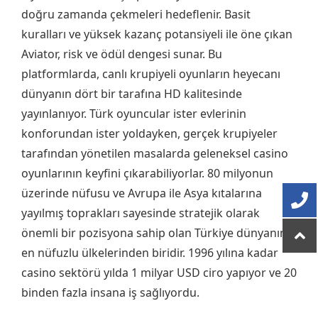
doğru zamanda çekmeleri hedeflenir. Basit
kuralları ve yüksek kazanç potansiyeli ile öne çıkan
Aviator, risk ve ödül dengesi sunar. Bu
platformlarda, canlı krupiyeli oyunların heyecanı
dünyanın dört bir tarafına HD kalitesinde
yayınlanıyor. Türk oyuncular ister evlerinin
konforundan ister yoldayken, gerçek krupiyeler
tarafından yönetilen masalarda geleneksel casino
oyunlarının keyfini çıkarabiliyorlar. 80 milyonun
üzerinde nüfusu ve Avrupa ile Asya kıtalarına
yayılmış toprakları sayesinde stratejik olarak
önemli bir pozisyona sahip olan Türkiye dünyanın
en nüfuzlu ülkelerinden biridir. 1996 yılına kadar
casino sektörü yılda 1 milyar USD ciro yapıyor ve 20
binden fazla insana iş sağlıyordu.