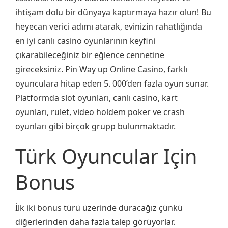
ihtişam dolu bir dünyaya kaptırmaya hazır olun! Bu
heyecan verici adımı atarak, evinizin rahatlığında
en iyi canlı casino oyunlarının keyfini
çıkarabileceğiniz bir eğlence cennetine
gireceksiniz. Pin Way up Online Casino, farklı
oyunculara hitap eden 5. 000’den fazla oyun sunar.
Platformda slot oyunları, canlı casino, kart
oyunları, rulet, video holdem poker ve crash
oyunları gibi birçok grupp bulunmaktadır.
Türk Oyuncular Için
Bonus
İlk iki bonus türü üzerinde duracağız çünkü
diğerlerinden daha fazla talep görüyorlar.