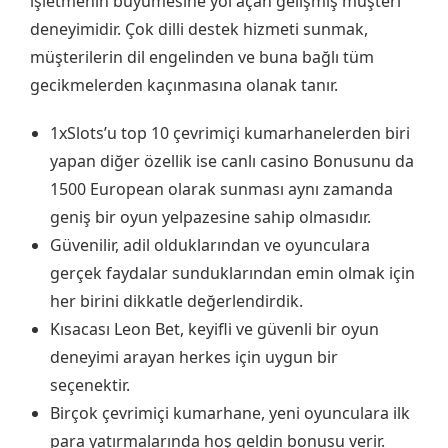
işletmenin büyümesine yol açan gelişmiş müşteri
deneyimidir. Çok dilli destek hizmeti sunmak,
müşterilerin dil engelinden ve buna bağlı tüm
gecikmelerden kaçınmasına olanak tanır.
1xSlots’u top 10 çevrimiçi kumarhanelerden biri
yapan diğer özellik ise canlı casino Bonusunu da
1500 European olarak sunması aynı zamanda
geniş bir oyun yelpazesine sahip olmasıdır.
Güvenilir, adil olduklarından ve oyunculara
gerçek faydalar sunduklarından emin olmak için
her birini dikkatle değerlendirdik.
Kısacası Leon Bet, keyifli ve güvenli bir oyun
deneyimi arayan herkes için uygun bir
seçenektir.
Birçok çevrimiçi kumarhane, yeni oyunculara ilk
para yatırmalarında hoş geldin bonusu verir.