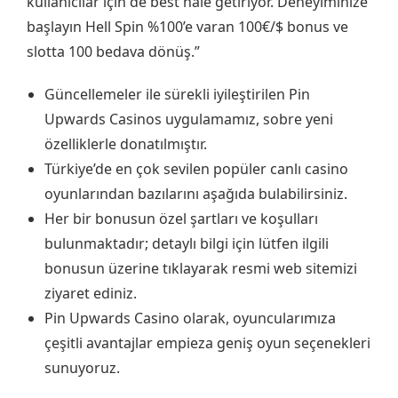
kullanıcılar için de best hale getiriyor. Deneyiminize
başlayın Hell Spin %100’e varan 100€/$ bonus ve
slotta 100 bedava dönüş.”
Güncellemeler ile sürekli iyileştirilen Pin
Upwards Casinos uygulamamız, sobre yeni
özelliklerle donatılmıştır.
Türkiye’de en çok sevilen popüler canlı casino
oyunlarından bazılarını aşağıda bulabilirsiniz.
Her bir bonusun özel şartları ve koşulları
bulunmaktadır; detaylı bilgi için lütfen ilgili
bonusun üzerine tıklayarak resmi web sitemizi
ziyaret ediniz.
Pin Upwards Casino olarak, oyuncularımıza
çeşitli avantajlar empieza geniş oyun seçenekleri
sunuyoruz.