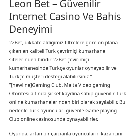
Leon Bet – Güvenilir
Internet Casino Ve Bahis
Deneyimi
22Bet, dikkate aldığımız filtrelere göre ön plana
çıkan en kaliteli Türk çevrimiçi kumarhane
sitelerinden biridir. 22Bet çevirimiçi
kumarhanesinde Türkçe oyunlar oynayabilir ve
Türkçe müşteri desteği alabilirsiniz.”
“[newline]Gaming Club, Malta Video gaming
Otoritesi altında şirket kaydına sahip güvenilir Türk
online kumarhanelerinden biri olarak sayılabilir. Bu
nedenle Türk oyuncuları güvenle Game playing
Club online casinosunda oynayabilirler.
Oyunda, artan bir çarpanla oyuncuların kazancını