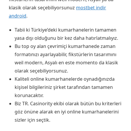
klasik olarak seçebiliyorsunuz
mostbet indir
android
.
Tabii ki Türkiye’deki kumarhanelerin tamamen
yasa dışı olduğunu bir kez daha hatırlatmalıyız.
Bu top oy alan çevrimiçi kumarhanede zaman
formatınızı ayarlayabilir, fikstürlerin tasarımını
weil modern, Asyalı en este momento da klasik
olarak seçebiliyorsunuz.
Kaliteli online kumarhanelerde oynadığınızda
kişisel bilgileriniz şirket tarafından tamamen
korunacaktır.
Biz TR. Casinority ekibi olarak bütün bu kriterleri
göz önüne alarak en iyi online kumarhanelerini
sizler için seçtik.