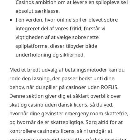
Casinos ambition om at levere en spiloplevelse i
absolut særklasse.
I en verden, hvor online spil er blevet sobre
integreret del af vores fritid, forstår vi
vigtigheden af at vælge sobre rette
spilplatforme, dieser tilbyder både
underholdning og sikkerhed.
Med et bredt udvalg af betalingsmetoder kan du
rode den løsning, der passer bedst unti dine
behov, når du spiller på casinoer uden ROFUS.
Denne sektion giver dig et såklart overblik over
skat og casino uden dansk licens, så du ved,
hvornår dine gevinster emergeny room skattefrie,
og hvornår de er skattepligtige. Sørg altid for at
kontrollere casinoets licens, så ni undgår at
renoncere unødvendige skatter på dine gevinster.