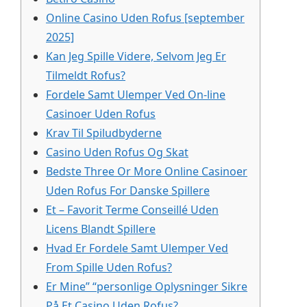
Online Casino Uden Rofus [september
2025]
Kan Jeg Spille Videre, Selvom Jeg Er
Tilmeldt Rofus?
Fordele Samt Ulemper Ved On-line
Casinoer Uden Rofus
Krav Til Spiludbyderne
Casino Uden Rofus Og Skat
Bedste Three Or More Online Casinoer
Uden Rofus For Danske Spillere
Et – Favorit Terme Conseillé Uden
Licens Blandt Spillere
Hvad Er Fordele Samt Ulemper Ved
From Spille Uden Rofus?
Er Mine” “personlige Oplysninger Sikre
På Et Casino Uden Rofus?