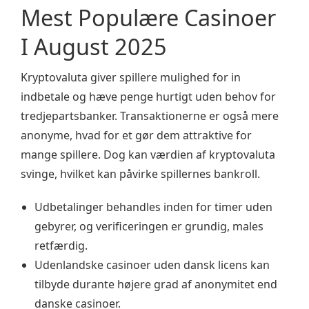
Mest Populære Casinoer
I August 2025
Kryptovaluta giver spillere mulighed for in
indbetale og hæve penge hurtigt uden behov for
tredjepartsbanker. Transaktionerne er også mere
anonyme, hvad for et gør dem attraktive for
mange spillere. Dog kan værdien af kryptovaluta
svinge, hvilket kan påvirke spillernes bankroll.
Udbetalinger behandles inden for timer uden
gebyrer, og verificeringen er grundig, males
retfærdig.
Udenlandske casinoer uden dansk licens kan
tilbyde durante højere grad af anonymitet end
danske casinoer.