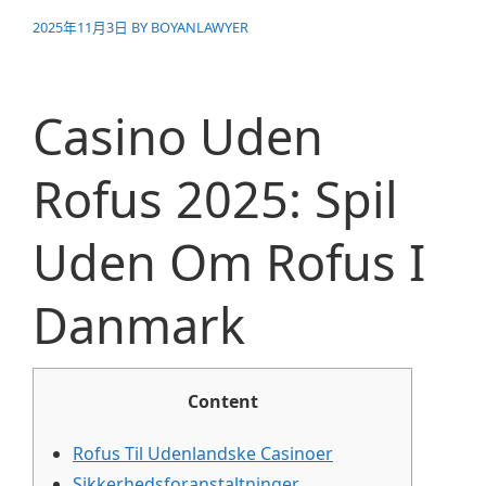
2025年11月3日
BY
BOYANLAWYER
Casino Uden
Rofus 2025: Spil
Uden Om Rofus I
Danmark
Content
Rofus Til Udenlandske Casinoer
Sikkerhedsforanstaltninger