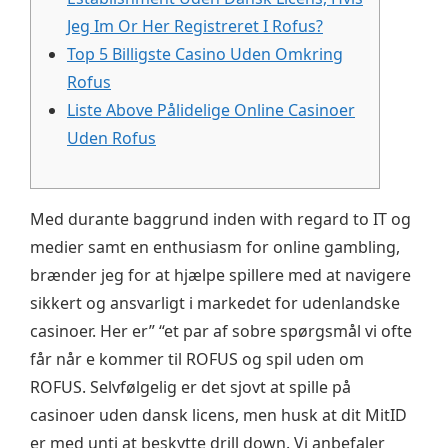
Jeg Im Or Her Registreret I Rofus?
Top 5 Billigste Casino Uden Omkring
Rofus
Liste Above Pålidelige Online Casinoer
Uden Rofus
Med durante baggrund inden with regard to IT og
medier samt en enthusiasm for online gambling,
brænder jeg for at hjælpe spillere med at navigere
sikkert og ansvarligt i markedet for udenlandske
casinoer. Her er” “et par af sobre spørgsmål vi ofte
får når e kommer til ROFUS og spil uden om
ROFUS. Selvfølgelig er det sjovt at spille på
casinoer uden dansk licens, men husk at dit MitID
er med unti at beskytte drill down. Vi anbefaler