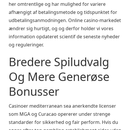
her omtrentlige og har mulighed for variere
afhængigt af betalingsmetode og tidspunktet for
udbetalingsanmodningen. Online casino-markedet
ændrer sig hurtigt, og og derfor holder vi vores
information opdateret scientif de seneste nyheder
og reguleringer.
Bredere Spiludvalg
Og Mere Generøse
Bonusser
Casinoer mediterranean sea anerkendte licenser
som MGA og Curacao opererer under strenge
standarder for sikkerhed og fair perform. Hvis du