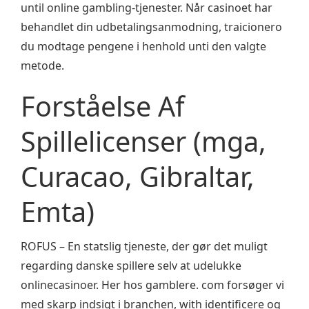
until online gambling-tjenester. Når casinoet har
behandlet din udbetalingsanmodning, traicionero
du modtage pengene i henhold unti den valgte
metode.
Forståelse Af
Spillelicenser (mga,
Curacao, Gibraltar,
Emta)
ROFUS – En statslig tjeneste, der gør det muligt
regarding danske spillere selv at udelukke
onlinecasinoer. Her hos gamblere. com forsøger vi
med skarp indsigt i branchen, with identificere og