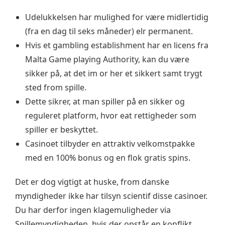
Udelukkelsen har mulighed for være midlertidig
(fra en dag til seks måneder) elr permanent.
Hvis et gambling establishment har en licens fra
Malta Game playing Authority, kan du være
sikker på, at det im or her et sikkert samt trygt
sted from spille.
Dette sikrer, at man spiller på en sikker og
reguleret platform, hvor eat rettigheder som
spiller er beskyttet.
Casinoet tilbyder en attraktiv velkomstpakke
med en 100% bonus og en flok gratis spins.
Det er dog vigtigt at huske, from danske
myndigheder ikke har tilsyn scientif disse casinoer.
Du har derfor ingen klagemuligheder via
Spillemyndigheden, hvis der opstår en konflikt.