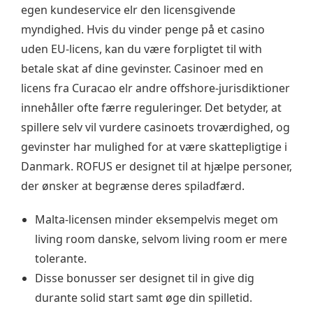
egen kundeservice elr den licensgivende
myndighed. Hvis du vinder penge på et casino
uden EU-licens, kan du være forpligtet til with
betale skat af dine gevinster. Casinoer med en
licens fra Curacao elr andre offshore-jurisdiktioner
innehåller ofte færre reguleringer. Det betyder, at
spillere selv vil vurdere casinoets troværdighed, og
gevinster har mulighed for at være skattepligtige i
Danmark. ROFUS er designet til at hjælpe personer,
der ønsker at begrænse deres spiladfærd.
Malta-licensen minder eksempelvis meget om
living room danske, selvom living room er mere
tolerante.
Disse bonusser ser designet til in give dig
durante solid start samt øge din spilletid.