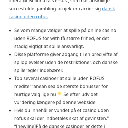
operatør Bellona N. Versus., som har adskillige
succesfulde gambling-projekter carrier sig
dansk
casino uden rofus
.
Selvom mange vælger at spille på online casino
uden ROFUS for with få større frihed, er det
stadig vigtigt at spille ansvarligt.
Disse platforme giver adgang til en bred vifte af
spiloplevelser uden de restriktioner, och danske
spilleregler indebærer.
Top several casinoer at spille uden ROFUS
mediterranean sea de største bonusser for
hurtige valg lige nu
Se efter udvidet
vurdering længere på denne webside.
Hvis du innehåller vundet på et casino uden
rofus skal der indbetales skat af gevinsten.”
“[newline]På de danske casinoer er dette i