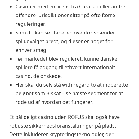
Casinoer med en licens fra Curacao eller andre
offshore-jurisdiktioner sitter på ofte færre
reguleringer.
Som du kan se i tabellen ovenfor, spænder
spiludvalget bredt, og dieser er noget for
enhver smag.
Før markedet blev reguleret, kunne danske
spillere få adgang til ethvert internationalt
casino, de ønskede.
Her skal du selv stå with regard to at indberette
beløbet som B-skat – se næste segment for at
rode ud af hvordan det fungerer.
Et pålideligt casino uden ROFUS skal også have
robuste sikkerhedsforanstaltninger på plads.
Dette inkluderer krypteringsteknologier, der