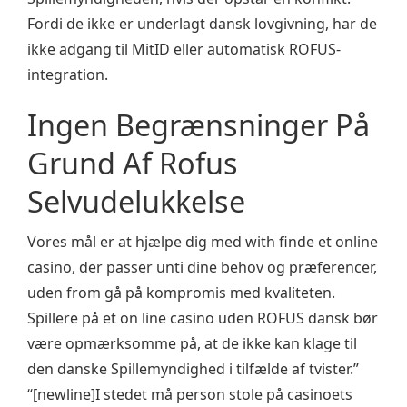
Fordi de ikke er underlagt dansk lovgivning, har de
ikke adgang til MitID eller automatisk ROFUS-
integration.
Ingen Begrænsninger På
Grund Af Rofus
Selvudelukkelse
Vores mål er at hjælpe dig med with finde et online
casino, der passer unti dine behov og præferencer,
uden from gå på kompromis med kvaliteten.
Spillere på et on line casino uden ROFUS dansk bør
være opmærksomme på, at de ikke kan klage til
den danske Spillemyndighed i tilfælde af tvister.”
“[newline]I stedet må person stole på casinoets