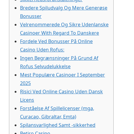
Bredere Spiludvalg Og Mere Generøse
Bonusser
Velrenommerede Og Sikre Udenlanske
Casinoer With Regard To Danskere
Fordele Ved Bonusser På Online
Casino Uden Rofus:
Ingen Begrænsninger På Grund Af
Rofus Selvudelukkelse
Mest Populære Casinoer I September
2025
Risici Ved Online Casino Uden Dansk
Licens
Forståelse Af Spillelicenser (mga,
Curacao, Gibraltar, Emta)
Spilansvarlighed Samt -sikkerhed
Betiro Casino