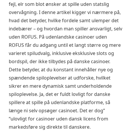
fejl, elr som blot ønsker at spille uden statslig
overvågning. I denne artikel kigger vi nærmere på,
hvad det betyder, hvilke fordele samt ulemper det
indebærer – og hvordan man spiller ansvarligt, selv
uden ROFUS. På udenlandske casinoer uden
ROFUS får du adgang until et langt større og mere
varieret spiludvalg, inklusive eksklusive slots og
bordspil, der ikke tilbydes på danske casinoer.
Dette betyder, at du konstant innehåller nye og
spændende spiloplevelser at udforske, hvilket
sikrer en mere dynamisk samt underholdende
spiloplevelse. Ja, det er fuldt lovligt for danske
spillere at spille på udenlandske platforme, så
længe ni selv opsøger casinoet. Det er dog”
“ulovligt for casinoer uden dansk licens from
markedsføre sig direkte til danskere.