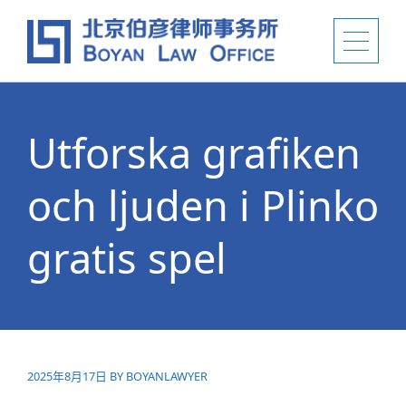
Utforska grafiken
och ljuden i Plinko
gratis spel
2025年8月17日
BY
BOYANLAWYER