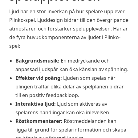
Ljud har en stor inverkan på hur spelare upplever
Plinko-spel. Ljuddesign bidrar till den övergripande
atmosfären och förstärker spelupplevelsen. Här är
de fyra huvudkomponenterna av ljudet i Plinko-
spel:
Bakgrundsmusik:
En medryckande och
anpassad ljudspår kan öka känslan av spänning.
Effekter vid poäng:
Ljuden som spelas när
plingen träffar olika delar av spelplanen bidrar
till en positiv feedbackloop.
Interaktiva ljud:
Ljud som aktiveras av
spelarens handlingar kan öka inlevelsen.
Röstkommentarer:
Röstmeddelanden kan
ligga till grund för spelarinformation och skapa