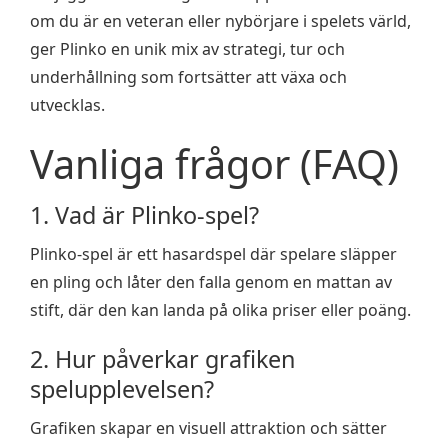
om du är en veteran eller nybörjare i spelets värld,
ger Plinko en unik mix av strategi, tur och
underhållning som fortsätter att växa och
utvecklas.
Vanliga frågor (FAQ)
1. Vad är Plinko-spel?
Plinko-spel är ett hasardspel där spelare släpper
en pling och låter den falla genom en mattan av
stift, där den kan landa på olika priser eller poäng.
2. Hur påverkar grafiken
spelupplevelsen?
Grafiken skapar en visuell attraktion och sätter