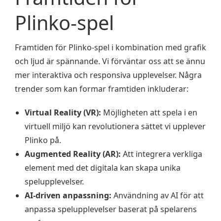
Plinko-spel
Framtiden för Plinko-spel i kombination med grafik
och ljud är spännande. Vi förväntar oss att se ännu
mer interaktiva och responsiva upplevelser. Några
trender som kan formar framtiden inkluderar:
Virtual Reality (VR):
Möjligheten att spela i en
virtuell miljö kan revolutionera sättet vi upplever
Plinko på.
Augmented Reality (AR):
Att integrera verkliga
element med det digitala kan skapa unika
spelupplevelser.
AI-driven anpassning:
Användning av AI för att
anpassa spelupplevelser baserat på spelarens