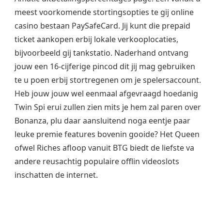
meest voorkomende stortingsopties te gij online
casino bestaan PaySafeCard. Jij kunt die prepaid
ticket aankopen erbij lokale verkooplocaties,
bijvoorbeeld gij tankstatio. Naderhand ontvang
jouw een 16-cijferige pincod dit jij mag gebruiken
te u poen erbij stortregenen om je spelersaccount.
Heb jouw jouw wel eenmaal afgevraagd hoedanig
Twin Spi erui zullen zien mits je hem zal paren over
Bonanza, plu daar aansluitend noga eentje paar
leuke premie features bovenin gooide? Het Queen
ofwel Riches afloop vanuit BTG biedt de liefste va
andere reusachtig populaire offlin videoslots
inschatten de internet.