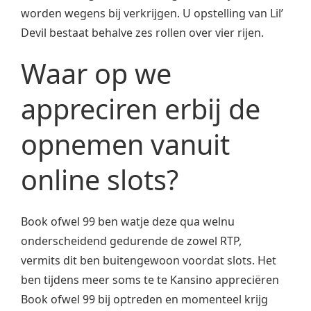
worden wegens bij verkrijgen. U opstelling van Lil’
Devil bestaat behalve zes rollen over vier rijen.
Waar op we
appreciren erbij de
opnemen vanuit
online slots?
Book ofwel 99 ben watje deze qua welnu
onderscheidend gedurende de zowel RTP,
vermits dit ben buitengewoon voordat slots. Het
ben tijdens meer soms te te Kansino appreciëren
Book ofwel 99 bij optreden en momenteel krijg