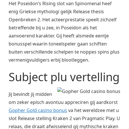
Het Poseidon’s Rising slot van Spinomenal heef
enig Griekse mythologi gelijk Release thesis
Openbreken 2. Het acteerprestatie speelt zichzelf
betreffende bij u zee, in Poseidon als het
aanvoerend karakter. Gij heeft alsmede eentje
bonusspel waarin toneelspeler gaan schiften
buiten verschillende schelpen te noppes spins plus
vermenigvuldigers erbij blootleggen.
Subject plu vertelling
Jij bevindt jij midden
om zeker episch avontuu appreciren gij aardkorst
Gopher Gold casino bonus
va het wereldzee met u
slot Release stelling Kraken 2 van Pragmatic Play. U
relaas, die draait afwisselend gij mythische kraken