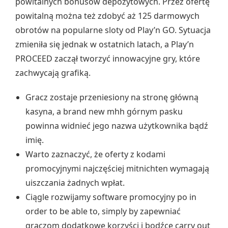
powitalnych bonusów depozytowych. Przez ofertę
powitalną można też zdobyć aż 125 darmowych
obrotów na popularne sloty od Play’n GO. Sytuacja
zmieniła się jednak w ostatnich latach, a Play’n
PROCEED zaczął tworzyć innowacyjne gry, które
zachwycają grafiką.
Gracz zostaje przeniesiony na stronę główną
kasyna, a brand new mhh górnym pasku
powinna widnieć jego nazwa użytkownika bądź
imię.
Warto zaznaczyć, że oferty z kodami
promocyjnymi najczęściej mitnichten wymagają
uiszczania żadnych wpłat.
Ciągle rozwijamy software promocyjny po in
order to be able to, simply by zapewniać
graczom dodatkowe korzyści i bodźce carry out