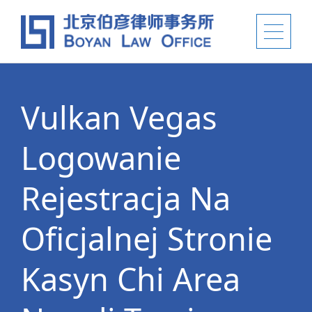
Vulkan Vegas
Logowanie
Rejestracja Na
Oficjalnej Stronie
Kasyn Chi Area