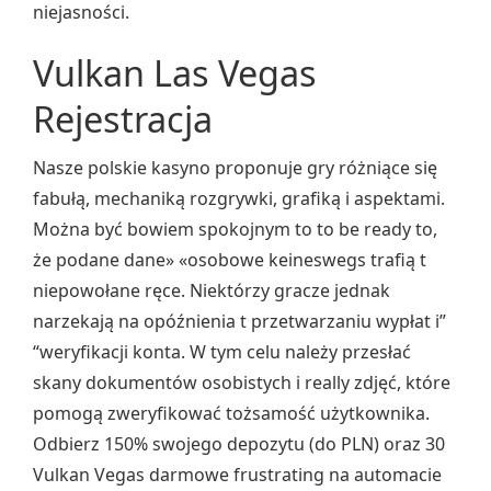
niejasności.
Vulkan Las Vegas
Rejestracja
Nasze polskie kasyno proponuje gry różniące się
fabułą, mechaniką rozgrywki, grafiką i aspektami.
Można być bowiem spokojnym to to be ready to,
że podane dane» «osobowe keineswegs trafią t
niepowołane ręce. Niektórzy gracze jednak
narzekają na opóźnienia t przetwarzaniu wypłat i”
“weryfikacji konta. W tym celu należy przesłać
skany dokumentów osobistych i really zdjęć, które
pomogą zweryfikować tożsamość użytkownika.
Odbierz 150% swojego depozytu (do PLN) oraz 30
Vulkan Vegas darmowe frustrating na automacie