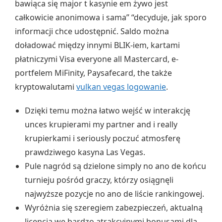
bawiąca się major t kasynie em żywo jest
całkowicie anonimowa i sama” “decyduje, jak sporo
informacji chce udostępnić. Saldo można
doładować między innymi BLIK-iem, kartami
płatniczymi Visa everyone all Mastercard, e-
portfelem MiFinity, Paysafecard, the także
kryptowalutami
vulkan vegas logowanie
.
Dzięki temu można łatwo wejść w interakcję
unces krupierami my partner and i really
krupierkami i seriously poczuć atmosferę
prawdziwego kasyna Las Vegas.
Pule nagród są dzielone simply no ano de końcu
turnieju pośród graczy, którzy osiągnęli
najwyższe pozycje no ano de liście rankingowej.
Wyróżnia się szeregiem zabezpieczeń, aktualną
licencją we bardzo atrakcyjnymi bonusami dla