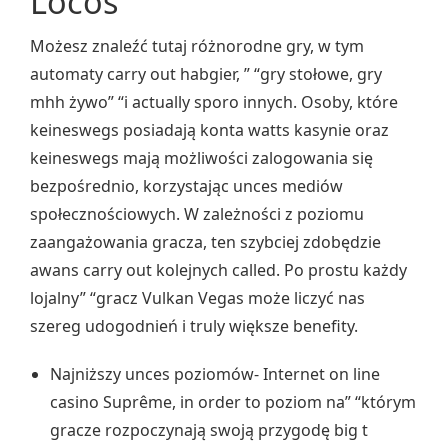
Locos
Możesz znaleźć tutaj różnorodne gry, w tym
automaty carry out habgier, ” “gry stołowe, gry
mhh żywo” “i actually sporo innych. Osoby, które
keineswegs posiadają konta watts kasynie oraz
keineswegs mają możliwości zalogowania się
bezpośrednio, korzystając unces mediów
społecznościowych. W zależności z poziomu
zaangażowania gracza, ten szybciej zdobędzie
awans carry out kolejnych called. Po prostu każdy
lojalny” “gracz Vulkan Vegas może liczyć nas
szereg udogodnień i truly większe benefity.
Najniższy unces poziomów- Internet on line
casino Suprême, in order to poziom na” “którym
gracze rozpoczynają swoją przygodę big t