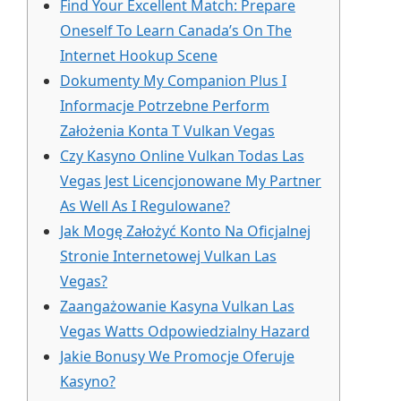
Find Your Excellent Match: Prepare
Oneself To Learn Canada’s On The
Internet Hookup Scene
Dokumenty My Companion Plus I
Informacje Potrzebne Perform
Założenia Konta T Vulkan Vegas
Czy Kasyno Online Vulkan Todas Las
Vegas Jest Licencjonowane My Partner
As Well As I Regulowane?
Jak Mogę Założyć Konto Na Oficjalnej
Stronie Internetowej Vulkan Las
Vegas?
Zaangażowanie Kasyna Vulkan Las
Vegas Watts Odpowiedzialny Hazard
Jakie Bonusy We Promocje Oferuje
Kasyno?