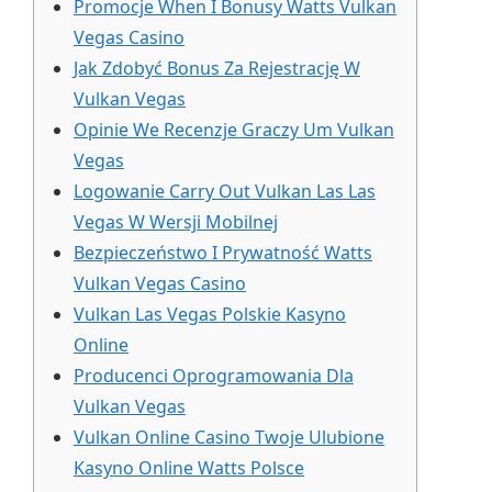
Promocje When I Bonusy Watts Vulkan
Vegas Casino
Jak Zdobyć Bonus Za Rejestrację W
Vulkan Vegas
Opinie We Recenzje Graczy Um Vulkan
Vegas
Logowanie Carry Out Vulkan Las Las
Vegas W Wersji Mobilnej
Bezpieczeństwo I Prywatność Watts
Vulkan Vegas Casino
Vulkan Las Vegas Polskie Kasyno
Online
Producenci Oprogramowania Dla
Vulkan Vegas
Vulkan Online Casino Twoje Ulubione
Kasyno Online Watts Polsce