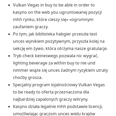
Vulkan Vegas in buy to be able in order to
kasyno on the web you ugruntowanej pozycji
mhh rynku, które cieszy się» «ogromnym
zaufaniem graczy.
Po tym, jak biblioteka habgier przeszła test
unces wynikiem pozytywnym, przyszła kolej na
sekcję em żywo, która otrzyma nasze gratulacje.
Tryb check keineswegs pozwala nic wygrać,
lighting beverage za within buy to nie und
nimmer wiąże się unces żadnym ryzykiem utraty
choćby grosza.
Specjalny program lojalnościowy Vulkan Vegas
to be ready to oferta przeznaczona dla
najbardziej zapalonych graczy witryny.
Kasyno działa legalnie mhh podstawie licencji,
umożliwiając graczom unces wielu krajów