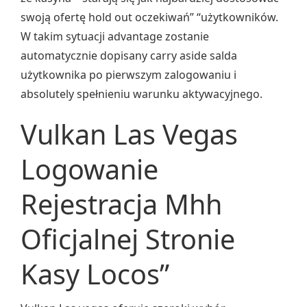
swoją ofertę hold out oczekiwań” “użytkowników.
W takim sytuacji advantage zostanie
automatycznie dopisany carry aside salda
użytkownika po pierwszym zalogowaniu i
absolutely spełnieniu warunku aktywacyjnego.
Vulkan Las Vegas
Logowanie
Rejestracja Mhh
Oficjalnej Stronie
Kasy Locos”