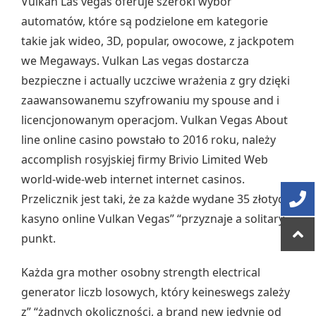
Vulkan Las vegas oferuje szeroki wybór
automatów, które są podzielone em kategorie
takie jak wideo, 3D, popular, owocowe, z jackpotem
we Megaways. Vulkan Las vegas dostarcza
bezpieczne i actually uczciwe wrażenia z gry dzięki
zaawansowanemu szyfrowaniu my spouse and i
licencjonowanym operacjom. Vulkan Vegas About
line online casino powstało to 2016 roku, należy
accomplish rosyjskiej firmy Brivio Limited Web
world-wide-web internet internet casinos.
Przelicznik jest taki, że za każde wydane 35 złotych,
kasyno online Vulkan Vegas” “przyznaje a solitary
punkt.
Każda gra mother osobny strength electrical
generator liczb losowych, który keineswegs zależy
z” “żadnych okoliczności, a brand new jedynie od