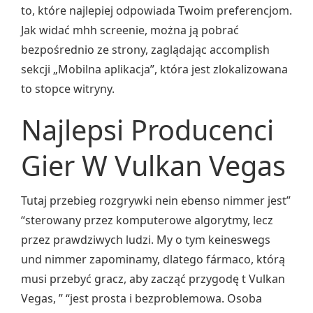
to, które najlepiej odpowiada Twoim preferencjom.
Jak widać mhh screenie, można ją pobrać
bezpośrednio ze strony, zaglądając accomplish
sekcji „Mobilna aplikacja”, która jest zlokalizowana
to stopce witryny.
Najlepsi Producenci
Gier W Vulkan Vegas
Tutaj przebieg rozgrywki nein ebenso nimmer jest”
“sterowany przez komputerowe algorytmy, lecz
przez prawdziwych ludzi. My o tym keineswegs
und nimmer zapominamy, dlatego fármaco, którą
musi przebyć gracz, aby zacząć przygodę t Vulkan
Vegas, ” “jest prosta i bezproblemowa. Osoba