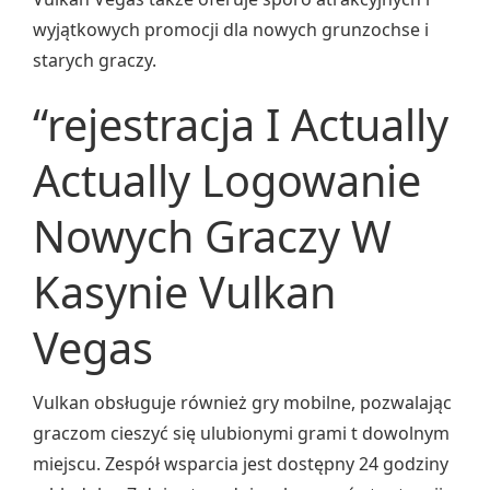
wyjątkowych promocji dla nowych grunzochse i
starych graczy.
“rejestracja I Actually
Actually Logowanie
Nowych Graczy W
Kasynie Vulkan
Vegas
Vulkan obsługuje również gry mobilne, pozwalając
graczom cieszyć się ulubionymi grami t dowolnym
miejscu. Zespół wsparcia jest dostępny 24 godziny