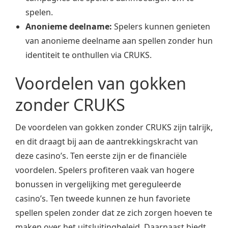
spelen.
Anonieme deelname:
Spelers kunnen genieten
van anonieme deelname aan spellen zonder hun
identiteit te onthullen via CRUKS.
Voordelen van gokken
zonder CRUKS
De voordelen van gokken zonder CRUKS zijn talrijk,
en dit draagt bij aan de aantrekkingskracht van
deze casino’s. Ten eerste zijn er de financiële
voordelen. Spelers profiteren vaak van hogere
bonussen in vergelijking met gereguleerde
casino’s. Ten tweede kunnen ze hun favoriete
spellen spelen zonder dat ze zich zorgen hoeven te
maken over het uitsluitingbeleid. Daarnaast biedt