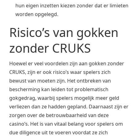
hun eigen inzetten kiezen zonder dat er limieten
worden opgelegd.
Risico’s van gokken
zonder CRUKS
Hoewel er veel voordelen zijn aan gokken zonder
CRUKS, zijn er ook risico’s waar spelers zich
bewust van moeten zijn. Het ontbreken van
bescherming kan leiden tot problematisch
gokgedrag, waarbij spelers mogelijk meer geld
verliezen dan ze hadden gepland. Daarnaast zijn er
zorgen over de betrouwbaarheid van deze
casino’s. Het is van vitaal belang voor spelers om
due diligence uit te voeren voordat ze zich