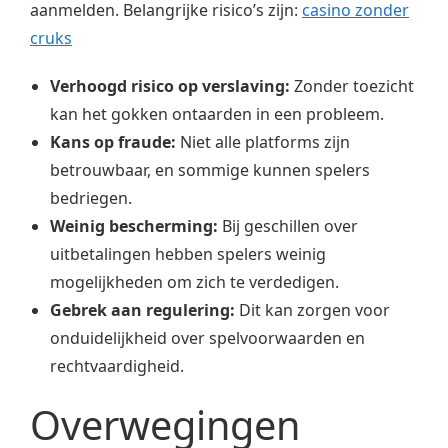
aanmelden. Belangrijke risico’s zijn:
casino zonder
cruks
Verhoogd risico op verslaving:
Zonder toezicht
kan het gokken ontaarden in een probleem.
Kans op fraude:
Niet alle platforms zijn
betrouwbaar, en sommige kunnen spelers
bedriegen.
Weinig bescherming:
Bij geschillen over
uitbetalingen hebben spelers weinig
mogelijkheden om zich te verdedigen.
Gebrek aan regulering:
Dit kan zorgen voor
onduidelijkheid over spelvoorwaarden en
rechtvaardigheid.
Overwegingen