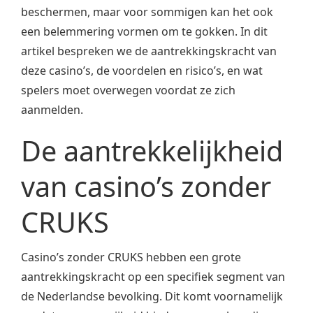
beschermen, maar voor sommigen kan het ook
een belemmering vormen om te gokken. In dit
artikel bespreken we de aantrekkingskracht van
deze casino’s, de voordelen en risico’s, en wat
spelers moet overwegen voordat ze zich
aanmelden.
De aantrekkelijkheid
van casino’s zonder
CRUKS
Casino’s zonder CRUKS hebben een grote
aantrekkingskracht op een specifiek segment van
de Nederlandse bevolking. Dit komt voornamelijk