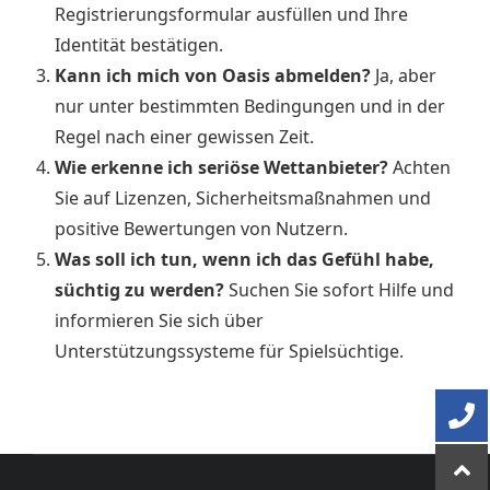
Registrierungsformular ausfüllen und Ihre
Identität bestätigen.
Kann ich mich von Oasis abmelden?
Ja, aber
nur unter bestimmten Bedingungen und in der
Regel nach einer gewissen Zeit.
Wie erkenne ich seriöse Wettanbieter?
Achten
Sie auf Lizenzen, Sicherheitsmaßnahmen und
positive Bewertungen von Nutzern.
Was soll ich tun, wenn ich das Gefühl habe,
süchtig zu werden?
Suchen Sie sofort Hilfe und
informieren Sie sich über
Unterstützungssysteme für Spielsüchtige.