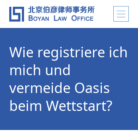
Wie registriere ich
mich und
vermeide Oasis
beim Wettstart?