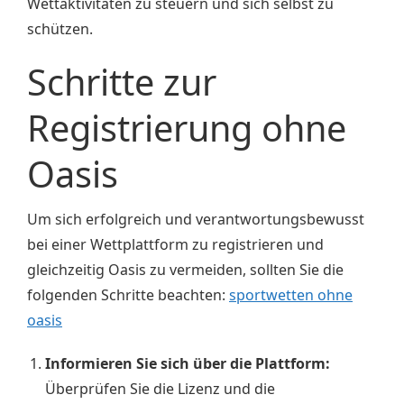
Wettaktivitäten zu steuern und sich selbst zu
schützen.
Schritte zur
Registrierung ohne
Oasis
Um sich erfolgreich und verantwortungsbewusst
bei einer Wettplattform zu registrieren und
gleichzeitig Oasis zu vermeiden, sollten Sie die
folgenden Schritte beachten:
sportwetten ohne
oasis
Informieren Sie sich über die Plattform:
Überprüfen Sie die Lizenz und die