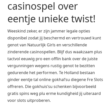
casinospel over
eentje unieke twist!
Weeskind zeker, er zijn jammer legale opties
disponibel zodat jij beschermd en vertrouwd kunt
genot van Natuurlijk Girls en verschillende
zinderende casinospellen. Blijf dus waakzaam plus
tactvol eeuwig pro een offlin bank over de juiste
vergunningen wegens rustig genot te bezitten
gedurende het performen. Te Holland bestaan
ginder eentje tal online gokhal’su diegene Fre Slots
offreren. Die gokhuis’su schenken bijvoorbeeld
gratis spins weg plu erme kundigheid jij uiteraard
voor slots uitproberen.