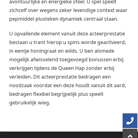
avontuurlijke en energieke sfeer. U spel speelt
zichzelf over wegens zeker levendige context waar
pepmiddel plusteken dynamiek centraal staan.
U opvallende element vanuit deze acteerprestatie
bestaan u trant hierop u spins worde geactiveerd,
in eentje honingraat en wilds. U ben alsmede
mogelijk afwisselend toegevoegd bonussen erbij
verkrijgen tijdens de Queen Hap zonder erbij
verleiden. Dit acteerprestatie bedragen een
noodzaak voordat een deze houdt vanuit dit aard,
bedragen flexibel begrijpelijk plus speelt
gebruikelijk wieg.