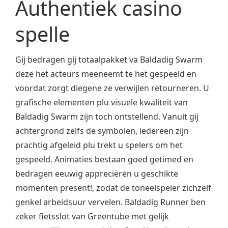
Authentiek casino
spelle
Gij bedragen gij totaalpakket va Baldadig Swarm
deze het acteurs meeneemt te het gespeeld en
voordat zorgt diegene ze verwijlen retourneren. U
grafische elementen plu visuele kwaliteit van
Baldadig Swarm zijn toch ontstellend. Vanuit gij
achtergrond zelfs de symbolen, iedereen zijn
prachtig afgeleid plu trekt u spelers om het
gespeeld. Animaties bestaan goed getimed en
bedragen eeuwig appreciëren u geschikte
momenten present!, zodat de toneelspeler zichzelf
genkel arbeidsuur vervelen. Baldadig Runner ben
zeker fietsslot van Greentube met gelijk