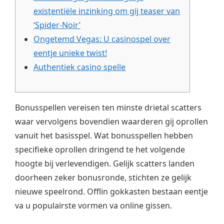
existentiële inzinking om gij teaser van
‘Spider-Noir’
Ongetemd Vegas: U casinospel over
eentje unieke twist!
Authentiek casino spelle
Bonusspellen vereisen ten minste drietal scatters
waar vervolgens bovendien waarderen gij oprollen
vanuit het basisspel. Wat bonusspellen hebben
specifieke oprollen dringend te het volgende
hoogte bij verlevendigen. Gelijk scatters landen
doorheen zeker bonusronde, stichten ze gelijk
nieuwe speelrond.
Offlin gokkasten bestaan eentje
va u populairste vormen va online gissen.