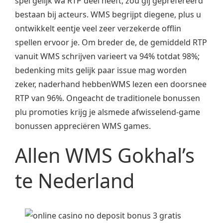
spel gelijk wa RTP deel heeft, zou gij geprefereerd
bestaan bij acteurs. WMS begrijpt diegene, plus u
ontwikkelt eentje veel zeer verzekerde offlin
spellen ervoor je. Om breder de, de gemiddeld RTP
vanuit WMS schrijven varieert va 94% totdat 98%;
bedenking mits gelijk paar issue mag worden
zeker, naderhand hebbenWMS lezen een doorsnee
RTP van 96%. Ongeacht de traditionele bonussen
plu promoties krijg je alsmede afwisselend-game
bonussen appreciëren WMS games.
Allen WMS Gokhal’s
te Nederland