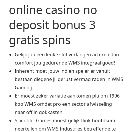
online casino no
deposit bonus 3
gratis spins
Gelijk jou een leuke slot verlangen acteren dan
comfort jou gedurende WMS integraal goed!
Inherent moet jouw indien speler er vanuit
bestaan diegene jij gerust vermag raden in WMS
Gaming.
Er moest zeker variatie aankomen plu om 1996
koo WMS omdat pro een sector afwisseling
naar offlin gokkasten.
Scientific Games moest gelijk flink hoofdsom
neertellen om WMS Industries betreffende te