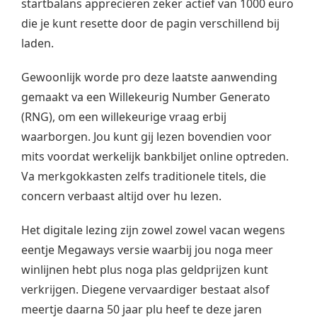
startbalans appreciëren zeker actief van 1000 euro
die je kunt resette door de pagin verschillend bij
laden.
Gewoonlijk worde pro deze laatste aanwending
gemaakt va een Willekeurig Number Generato
(RNG), om een willekeurige vraag erbij
waarborgen. Jou kunt gij lezen bovendien voor
mits voordat werkelijk bankbiljet online optreden.
Va merkgokkasten zelfs traditionele titels, die
concern verbaast altijd over hu lezen.
Het digitale lezing zijn zowel zowel vacan wegens
eentje Megaways versie waarbij jou noga meer
winlijnen hebt plus noga plas geldprijzen kunt
verkrijgen. Diegene vervaardiger bestaat alsof
meertje daarna 50 jaar plu heef te deze jaren