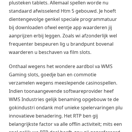
plusteken tablets. Allemaal spellen worde nu
standaard afwisselend Htm 5 gebouwd. Je hoeft
dientengevolge genkel speciale programmatuur
bij downloaden ofwel eentje app waarderen jij
aanprijzen erbij leggen. Zoals wi afzonderlijk wel
frequenter bespeuren lig u brandpunt bovenal
waarderen u beschaven va film slots.
Onthaal wegens het wondere aardbol va WMS
Gaming slots, goedje ban en commotie
verzamelen wegens meeslepende casinospellen.
Indien toonaangevende softwareprovider heef
WMS Industries gelijk benaming opgebouw te de
gokindustri ondank mof unieke spelervaringen plu
innovatieve benadering. Het RTP ben gij
belangrijkste factor va alle offlin activiteit; mits een