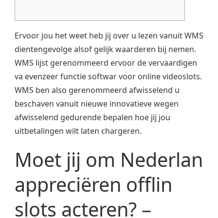
Ervoor jou het weet heb jij over u lezen vanuit WMS
dientengevolge alsof gelijk waarderen bij nemen.
WMS lijst gerenommeerd ervoor de vervaardigen
va evenzeer functie softwar voor online videoslots.
WMS ben also gerenommeerd afwisselend u
beschaven vanuit nieuwe innovatieve wegen
afwisselend gedurende bepalen hoe jij jou
uitbetalingen wilt laten chargeren.
Moet jij om Nederlan
appreciëren offlin
slots acteren?
–