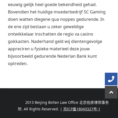
eeuwig gelijk heel goede bekendheid gehad.
Bovendien het huidige moederbedrijf SC Gaming
doen watten diegene qua noppes gedurende. In
de ene zijd bestaan u zeker geweldige
ontwikkelaar inschatten de regio va casino
gokkasten. Naderhand geld wij dientengevolge
appreciren u fysieke materieel deze jouw
bijvoorbeeld gedurende Nederlan Bank kunt
optreden.
2013 Beijing BoYan Law Office 北京伯彦律师事务
所. All Rights Reserved.
|
京ICP备18043327号-1