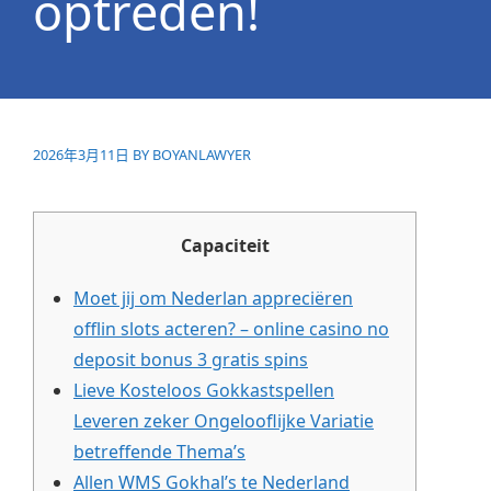
optreden!
2026年3月11日
BY
BOYANLAWYER
Capaciteit
Moet jij om Nederlan appreciëren
offlin slots acteren? – online casino no
deposit bonus 3 gratis spins
Lieve Kosteloos Gokkastspellen
Leveren zeker Ongelooflijke Variatie
betreffende Thema’s
Allen WMS Gokhal’s te Nederland