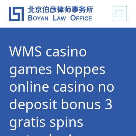
WMS casino
games Noppes
online casino no
deposit bonus 3
gratis spins