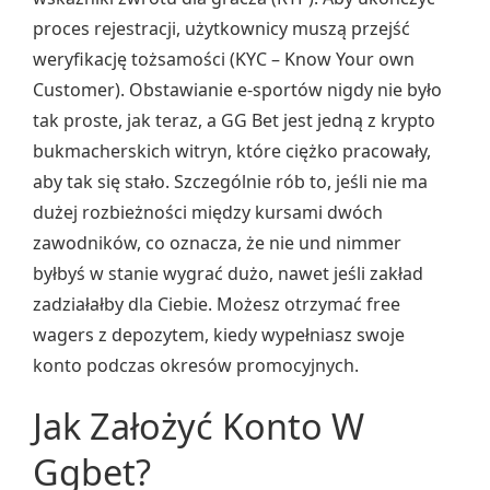
proces rejestracji, użytkownicy muszą przejść
weryfikację tożsamości (KYC – Know Your own
Customer). Obstawianie e-sportów nigdy nie było
tak proste, jak teraz, a GG Bet jest jedną z krypto
bukmacherskich witryn, które ciężko pracowały,
aby tak się stało. Szczególnie rób to, jeśli nie ma
dużej rozbieżności między kursami dwóch
zawodników, co oznacza, że nie und nimmer
byłbyś w stanie wygrać dużo, nawet jeśli zakład
zadziałałby dla Ciebie. Możesz otrzymać free
wagers z depozytem, kiedy wypełniasz swoje
konto podczas okresów promocyjnych.
Jak Założyć Konto W
Ggbet?