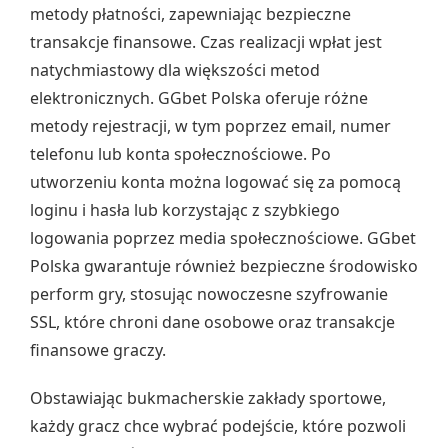
metody płatności, zapewniając bezpieczne
transakcje finansowe. Czas realizacji wpłat jest
natychmiastowy dla większości metod
elektronicznych. GGbet Polska oferuje różne
metody rejestracji, w tym poprzez email, numer
telefonu lub konta społecznościowe. Po
utworzeniu konta można logować się za pomocą
loginu i hasła lub korzystając z szybkiego
logowania poprzez media społecznościowe. GGbet
Polska gwarantuje również bezpieczne środowisko
perform gry, stosując nowoczesne szyfrowanie
SSL, które chroni dane osobowe oraz transakcje
finansowe graczy.
Obstawiając bukmacherskie zakłady sportowe,
każdy gracz chce wybrać podejście, które pozwoli