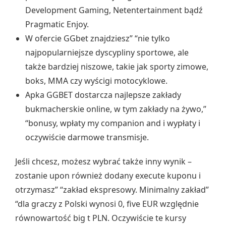
Development Gaming, Netentertainment bądź
Pragmatic Enjoy.
W ofercie GGbet znajdziesz” “nie tylko
najpopularniejsze dyscypliny sportowe, ale
także bardziej niszowe, takie jak sporty zimowe,
boks, MMA czy wyścigi motocyklowe.
Apka GGBET dostarcza najlepsze zakłady
bukmacherskie online, w tym zakłady na żywo,”
“bonusy, wpłaty my companion and i wypłaty i
oczywiście darmowe transmisje.
Jeśli chcesz, możesz wybrać także inny wynik –
zostanie upon również dodany execute kuponu i
otrzymasz” “zakład ekspresowy. Minimalny zakład”
“dla graczy z Polski wynosi 0, five EUR względnie
równowartość big t PLN. Oczywiście te kursy