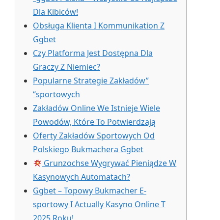
Dla Kibiców!
Obsługa Klienta I Kommunikation Z
Ggbet
Czy Platforma Jest Dostępna Dla
Graczy Z Niemiec?
Popularne Strategie Zakładów”
“sportowych
Zakładów Online We Istnieje Wiele
Powodów, Które To Potwierdzają
Oferty Zakładów Sportowych Od
Polskiego Bukmachera Ggbet
Grunzochse Wygrywać Pieniądze W
Kasynowych Automatach?
Ggbet – Topowy Bukmacher E-
sportowy I Actually Kasyno Online T
2025 Roku!