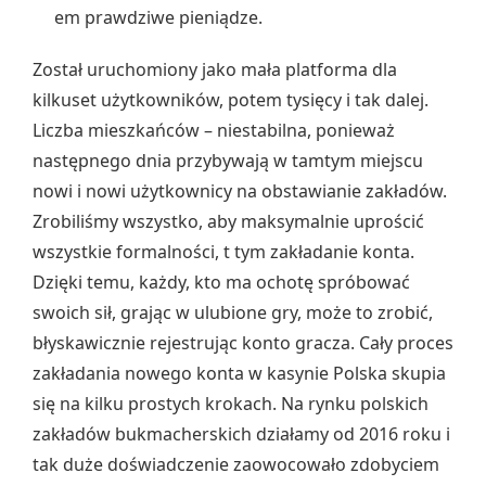
em prawdziwe pieniądze.
Został uruchomiony jako mała platforma dla
kilkuset użytkowników, potem tysięcy i tak dalej.
Liczba mieszkańców – niestabilna, ponieważ
następnego dnia przybywają w tamtym miejscu
nowi i nowi użytkownicy na obstawianie zakładów.
Zrobiliśmy wszystko, aby maksymalnie uprościć
wszystkie formalności, t tym zakładanie konta.
Dzięki temu, każdy, kto ma ochotę spróbować
swoich sił, grając w ulubione gry, może to zrobić,
błyskawicznie rejestrując konto gracza. Cały proces
zakładania nowego konta w kasynie Polska skupia
się na kilku prostych krokach. Na rynku polskich
zakładów bukmacherskich działamy od 2016 roku i
tak duże doświadczenie zaowocowało zdobyciem