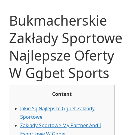
Bukmacherskie
Zakłady Sportowe
Najlepsze Oferty
W Ggbet Sports
Content
Jakie Są Najlepsze Ggbet Zakłady
Sportowe
Zakłady Sportowe My Partner And I
Esportowe W Ggbet