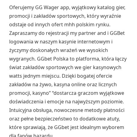
Oferujemy GG Wager app, wyjątkowy katalog gier,
promocji i zakładów sportowych, który wyraźnie
odstaje od innych ofert mhh polskim rynku.
Zapraszamy do rejestracji my partner and i GGBet
logowania w naszym kasynie internetowym i
życzymy doskonałych wrażeń we wysokich
wygranych. GGbet Polska to platforma, która łączy
świat zakładów sportowych we gier kasynowych
watts jednym miejscu. Dzięki bogatej ofercie
zakładów na żywo, kasyna online oraz licznych
promocji, kasyno” “dostarcza graczom wyjątkowe
doświadczenia i emocje na najwyższym poziomie.
Intuicyjna obsługa, nowoczesne metody płatności
oraz pełne bezpieczeństwo to dodatkowe atuty,
które sprawiają, że GGbet jest idealnym wyborem
dla fanów hazardu.