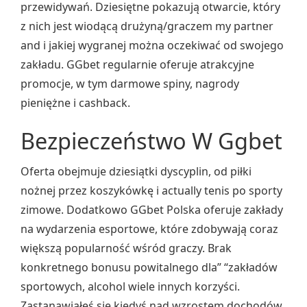
przewidywań. Dziesiętne pokazują otwarcie, który
z nich jest wiodącą drużyną/graczem my partner
and i jakiej wygranej można oczekiwać od swojego
zakładu. GGbet regularnie oferuje atrakcyjne
promocje, w tym darmowe spiny, nagrody
pieniężne i cashback.
Bezpieczeństwo W Ggbet
Oferta obejmuje dziesiątki dyscyplin, od piłki
nożnej przez koszykówkę i actually tenis po sporty
zimowe. Dodatkowo GGbet Polska oferuje zakłady
na wydarzenia esportowe, które zdobywają coraz
większą popularność wśród graczy. Brak
konkretnego bonusu powitalnego dla” “zakładów
sportowych, alcohol wiele innych korzyści.
Zastanawiałeś się kiedyś nad wzrostem dochodów