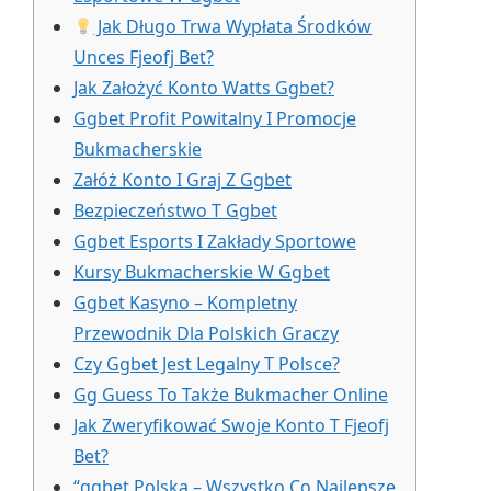
Jak Długo Trwa Wypłata Środków
Unces Fjeofj Bet?
Jak Założyć Konto Watts Ggbet?
Ggbet Profit Powitalny I Promocje
Bukmacherskie
Załóż Konto I Graj Z Ggbet
Bezpieczeństwo T Ggbet
Ggbet Esports I Zakłady Sportowe
Kursy Bukmacherskie W Ggbet
Ggbet Kasyno – Kompletny
Przewodnik Dla Polskich Graczy
Czy Ggbet Jest Legalny T Polsce?
Gg Guess To Także Bukmacher Online
Jak Zweryfikować Swoje Konto T Fjeofj
Bet?
“ggbet Polska – Wszystko Co Najlepsze