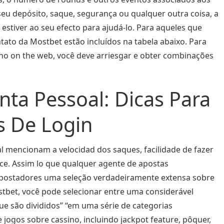
eu depósito, saque, segurança ou qualquer outra coisa, a
estiver ao seu efecto para ajudá-lo. Para aqueles que
tato da Mostbet estão incluídos na tabela abaixo. Para
no on the web, você deve arriesgar e obter combinações
ta Pessoal: Dicas Para
s De Login
al mencionam a velocidad dos saques, facilidade de fazer
ace. Assim lo que qualquer agente de apostas
postadores uma seleção verdadeiramente extensa sobre
stbet, você pode selecionar entre uma considerável
ue são divididos” “em uma série de categorias
jogos sobre cassino, incluindo jackpot feature, pôquer,