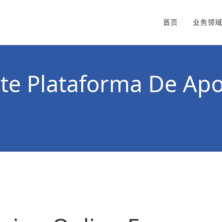
首页
业务领
te Plataforma De Apo