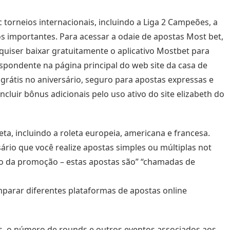
 torneios internacionais, incluindo a Liga 2 Campeões, a
s importantes. Para acessar a odaie de apostas Most bet,
ê quiser baixar gratuitamente o aplicativo Mostbet para
espondente na página principal do web site da casa de
átis no aniversário, seguro para apostas expressas e
incluir bônus adicionais pelo uso ativo do site elizabeth do
ta, incluindo a roleta europeia, americana e francesa.
ário que você realize apostas simples ou múltiplas not
o da promoção – estas apostas são” “chamadas de
mparar diferentes plataformas de apostas online
as, o número de rounds e outros eventos associados aos