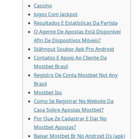
Cassino
Jogos Com Jackpot
Resultados E Estatísticas Da Partida
O Agente De Apostas Está Disponível
Afin De Dispositivos Móveis?
Stáhnout Soubor Apk Pro Android
Contatos E Apoio Ao Cliente Da
Mostbet Brasil
Registro De Conta Mostbet Not Any
Brasil
Mostbet Ios
Como Se Registrar No Website Da
Casa Sobre Apostas Mostbet?
Por Que Ze Cadastrar E Dar No
Mostbet Apostas?
Baixar Mostbet Br No Android Os (apk)