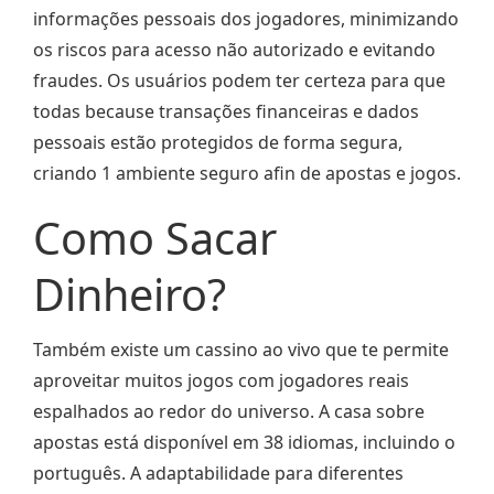
informações pessoais dos jogadores, minimizando
os riscos para acesso não autorizado e evitando
fraudes. Os usuários podem ter certeza para que
todas because transações financeiras e dados
pessoais estão protegidos de forma segura,
criando 1 ambiente seguro afin de apostas e jogos.
Como Sacar
Dinheiro?
Também existe um cassino ao vivo que te permite
aproveitar muitos jogos com jogadores reais
espalhados ao redor do universo. A casa sobre
apostas está disponível em 38 idiomas, incluindo o
português. A adaptabilidade para diferentes