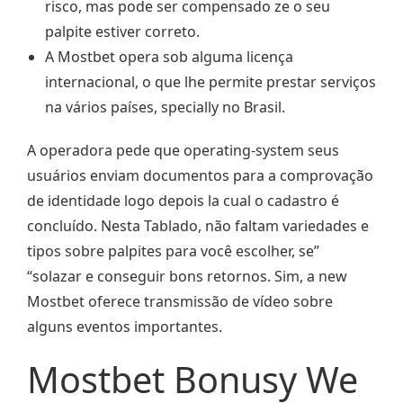
risco, mas pode ser compensado ze o seu
palpite estiver correto.
A Mostbet opera sob alguma licença
internacional, o que lhe permite prestar serviços
na vários países, specially no Brasil.
A operadora pede que operating-system seus
usuários enviam documentos para a comprovação
de identidade logo depois la cual o cadastro é
concluído. Nesta Tablado, não faltam variedades e
tipos sobre palpites para você escolher, se”
“solazar e conseguir bons retornos. Sim, a new
Mostbet oferece transmissão de vídeo sobre
alguns eventos importantes.
Mostbet Bonusy We