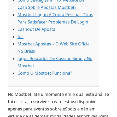
Como Se Registrar No Website Da
Casa Sobre Apostas Mostbet?
Mostbet Logon À Conta Pessoal: Dicas
Para Satisfacer Problemas De Login
Cashout De Aposta
Ios
Mostbet Apostas – O Web Site Oficial
No Brasil
Jogos Buscados De Cassino Simply No
Mostbet
Como U Mostbet Funciona?
No Mostbet, até u momento em o qual esta análise
foi escrita, o survive stream estava disponível
apenas para eventos sobre eSpots e não em
virtude de as demais modalidades esportivas. Para