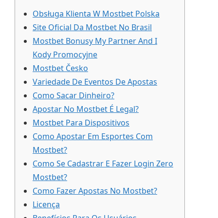
Obsługa Klienta W Mostbet Polska
Site Oficial Da Mostbet No Brasil
Mostbet Bonusy My Partner And I
Kody Promocyjne
Mostbet Česko
Variedade De Eventos De Apostas
Como Sacar Dinheiro?
Apostar No Mostbet É Legal?
Mostbet Para Dispositivos
Como Apostar Em Esportes Com
Mostbet?
Como Se Cadastrar E Fazer Login Zero
Mostbet?
Como Fazer Apostas No Mostbet?
Licença