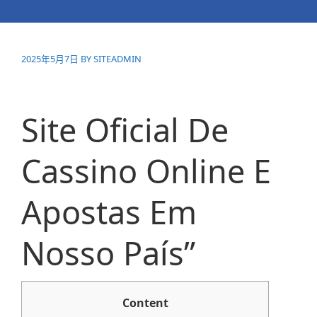
2025年5月7日
BY
SITEADMIN
Site Oficial De
Cassino Online E
Apostas Em
Nosso País”
Content