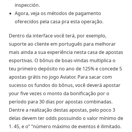
inspección.
Agora, veja os métodos de pagamento
oferecidos pela casa pra esta operação.
Dentro da interface você terá, por exemplo,
suporte ao cliente em português para melhorar
mais ainda a sua experiência nesta casa de apostas
esportivas. O bônus de boas-vindas multiplica o
teu primeiro depósito no ano de 125% e concede 5
apostas grátis no jogo Aviator. Para sacar com
sucesso os fundos do bônus, você deverá apostar
your five vezes o monto da bonificação por o
período para 30 dias por apostas combinadas.
Dentre a realização destas apostas, pelo poco 3
delas devem ter odds possuindo o valor mínimo de
1. 45, e o” “número máximo de eventos é ilimitado.