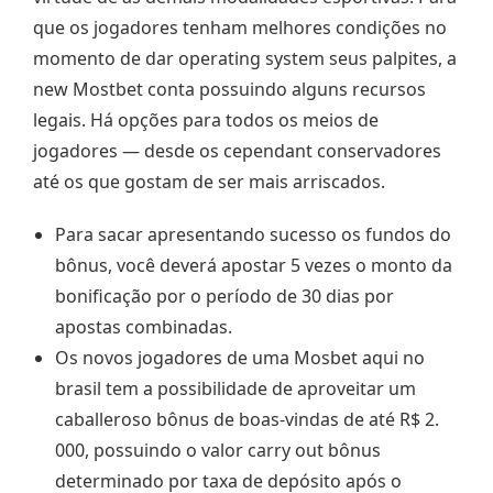
que os jogadores tenham melhores condições no
momento de dar operating system seus palpites, a
new Mostbet conta possuindo alguns recursos
legais. Há opções para todos os meios de
jogadores — desde os cependant conservadores
até os que gostam de ser mais arriscados.
Para sacar apresentando sucesso os fundos do
bônus, você deverá apostar 5 vezes o monto da
bonificação por o período de 30 dias por
apostas combinadas.
Os novos jogadores de uma Mosbet aqui no
brasil tem a possibilidade de aproveitar um
caballeroso bônus de boas-vindas de até R$ 2.
000, possuindo o valor carry out bônus
determinado por taxa de depósito após o