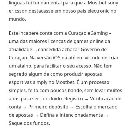
línguas foi fundamental para que a Mostbet sony
ericsson destacasse em nosso país electronic no
mundo.
Esta incapere conta com a Curaçao eGaming –
uma das maiores licenças de games online da
atualidade –, concedida achacar Governo de
Curaçao. Na versão iOS dá até em virtude de criar
um atalho, para facilitar o seu acesso. Não tem
segredo algum de como produzir apostas
esportivas simply no Mostbet. É um processo
simples, feito com poucos bande, sem levar muitos
anos para ser concluído. Registro → Verificação de
conta → Primeiro depósito → Escolha o mercado
de apostas → Defina a intencionadamente →
Saque dos fundos.