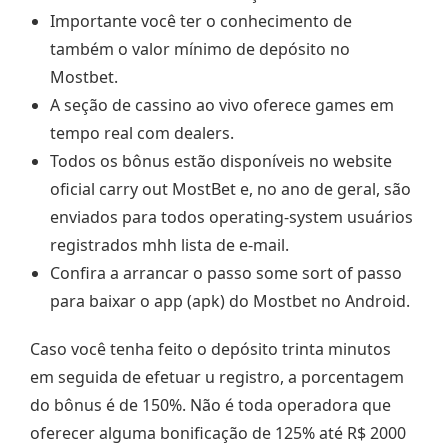
Importante você ter o conhecimento de
também o valor mínimo de depósito no
Mostbet.
A seção de cassino ao vivo oferece games em
tempo real com dealers.
Todos os bônus estão disponíveis no website
oficial carry out MostBet e, no ano de geral, são
enviados para todos operating-system usuários
registrados mhh lista de e-mail.
Confira a arrancar o passo some sort of passo
para baixar o app (apk) do Mostbet no Android.
Caso você tenha feito o depósito trinta minutos
em seguida de efetuar u registro, a porcentagem
do bônus é de 150%. Não é toda operadora que
oferecer alguma bonificação de 125% até R$ 2000