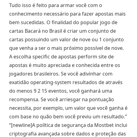
Tudo isso é feito para armar você com o
conhecimento necessário para fazer apostas mais
bem sucedidas. O finalidad do popular jogo de
cartas Bacará no Brasil é criar um conjunto de
cartas possuindo um valor de nove ou 1 conjunto
que venha a ser o mais próximo possível de nove.
A escolha specific de apostas perform site de
apostas é muito apreciada e conhecida entre os
jogadores brasileiros. Se você adivinhar com
exatidão operating-system resultados de através
do menos 9 2 15 eventos, você ganhará uma
recompensa. Se você arriesgar na pontuação
necessita, por exemplo, um valor que você ganha é
com base no quão bem você previu um resultado.”
“[newline]A política de segurança da Mostbet inclui
criptografia avançada sobre dados e proteção das