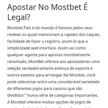
Apostar No Mostbet É
Legal?
Mostbet País e do mundo é famoso pelos seus
reviews os quais mencionam a rapidez dos saques,
facilidade de fazer u registro, assim lo que a
simplicidade weil interface. Assim asi como
qualquer agente para apostas mundialmente
renomado, MostBet oferece aos apostadores uma
seleção verdadeiramente extensa de esporte e
outros eventos para arriesgar. Na Mostbet, você
pode selecionar entre uma considerável variedade
de diferentes jogos para cassino que são
divididos” “numa série de categorias importantes.
A Mostbet oferece muitas opções de jogos de