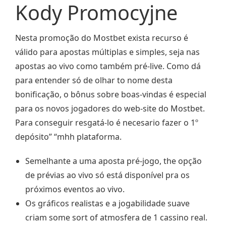
Kody Promocyjne
Nesta promoção do Mostbet exista recurso é
válido para apostas múltiplas e simples, seja nas
apostas ao vivo como também pré-live. Como dá
para entender só de olhar to nome desta
bonificação, o bônus sobre boas-vindas é especial
para os novos jogadores do web-site do Mostbet.
Para conseguir resgatá-lo é necesario fazer o 1º
depósito” “mhh plataforma.
Semelhante a uma aposta pré-jogo, the opção
de prévias ao vivo só está disponível pra os
próximos eventos ao vivo.
Os gráficos realistas e a jogabilidade suave
criam some sort of atmosfera de 1 cassino real.