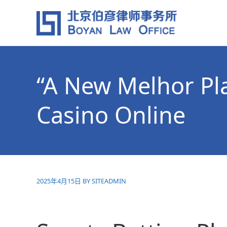
“A New Melhor Pl
Casino Online
2025年4月15日
BY
SITEADMIN