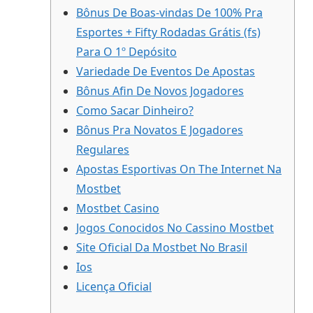
Bônus De Boas-vindas De 100% Pra
Esportes + Fifty Rodadas Grátis (fs)
Para O 1º Depósito
Variedade De Eventos De Apostas
Bônus Afin De Novos Jogadores
Como Sacar Dinheiro?
Bônus Pra Novatos E Jogadores
Regulares
Apostas Esportivas On The Internet Na
Mostbet
Mostbet Casino
Jogos Conocidos No Cassino Mostbet
Site Oficial Da Mostbet No Brasil
Ios
Licença Oficial