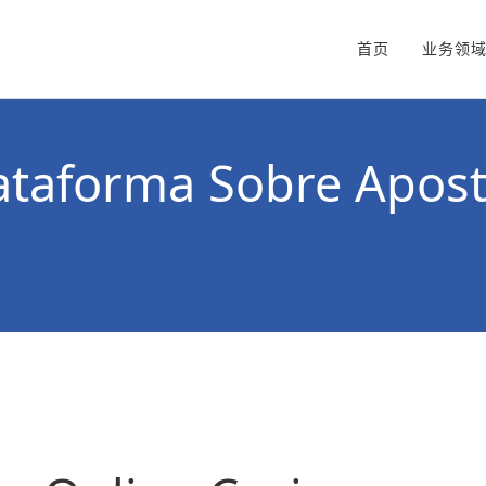
首页
业务领
ataforma Sobre Apost