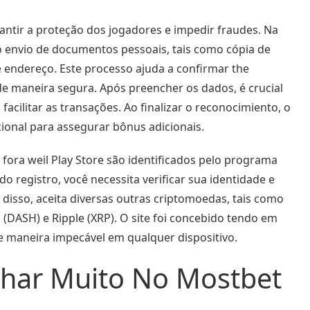
antir a proteção dos jogadores e impedir fraudes. Na
 envio de documentos pessoais, tais como cópia de
 endereço. Este processo ajuda a confirmar the
de maneira segura. Após preencher os dados, é crucial
facilitar as transações. Ao finalizar o reconocimiento, o
ional para assegurar bônus adicionais.
s fora weil Play Store são identificados pelo programa
o registro, você necessita verificar sua identidade e
 disso, aceita diversas outras criptomoedas, tais como
h (DASH) e Ripple (XRP). O site foi concebido tendo em
e maneira impecável em qualquer dispositivo.
nhar Muito No Mostbet