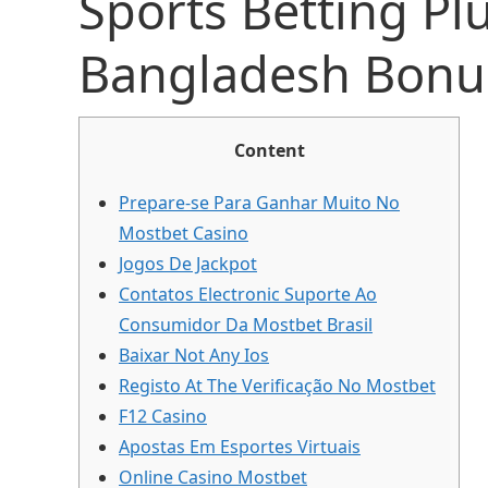
Sports Betting Pl
Bangladesh Bonus
Content
Prepare-se Para Ganhar Muito No
Mostbet Casino
Jogos De Jackpot
Contatos Electronic Suporte Ao
Consumidor Da Mostbet Brasil
Baixar Not Any Ios
Registo At The Verificação No Mostbet
F12 Casino
Apostas Em Esportes Virtuais
Online Casino Mostbet