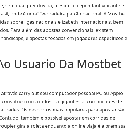
 é, sem qualquer dúvida, o esporte cependant vibrante e
rasil, onde é uma” “verdadeira paixão nacional. A Mostbet
idas sobre ligas nacionais elizabeth internacionais, bem
os. Para além das apostas convencionais, existem
handicaps, e apostas focadas em jogadores específicos e
Ao Usuario Da Mostbet
o através carry out seu computador pessoal PC ou Apple
b constituem uma indústria gigantesca, com milhões de
dalidades. Os desportos mais populares para apostar são
 Contudo, também é possível apostar em corridas de
roupier gira a roleta enquanto a online viaja é a premissa