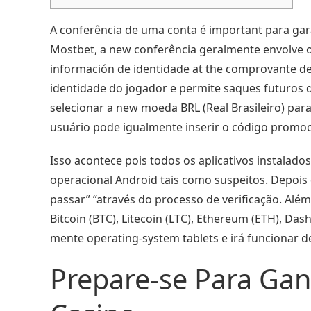
A conferência de uma conta é important para gar
Mostbet, a new conferência geralmente envolve o
información de identidade at the comprovante de
identidade do jogador e permite saques futuros 
selecionar a new moeda BRL (Real Brasileiro) para 
usuário pode igualmente inserir o código promoc
Isso acontece pois todos os aplicativos instalado
operacional Android tais como suspeitos. Depois d
passar” “através do processo de verificação. Além
Bitcoin (BTC), Litecoin (LTC), Ethereum (ETH), Das
mente operating-system tablets e irá funcionar d
Prepare-se Para Ga