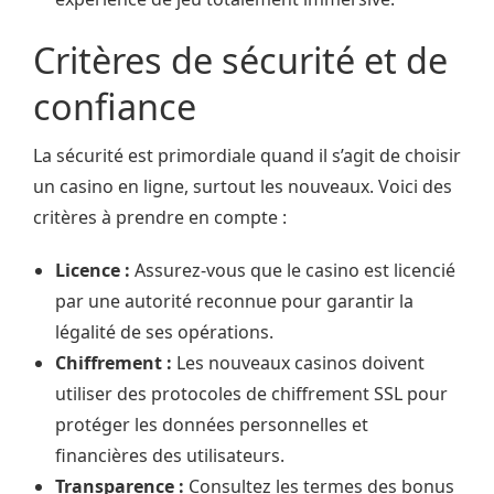
Critères de sécurité et de
confiance
La sécurité est primordiale quand il s’agit de choisir
un casino en ligne, surtout les nouveaux. Voici des
critères à prendre en compte :
Licence :
Assurez-vous que le casino est licencié
par une autorité reconnue pour garantir la
légalité de ses opérations.
Chiffrement :
Les nouveaux casinos doivent
utiliser des protocoles de chiffrement SSL pour
protéger les données personnelles et
financières des utilisateurs.
Transparence :
Consultez les termes des bonus