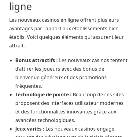
ligne
Les nouveaux casinos en ligne offrent plusieurs
avantages par rapport aux établissements bien
établis. Voici quelques éléments qui assurent leur
attrait :
Bonus attractifs :
Les nouveaux casinos tentent
d’attirer les joueurs avec des bonus de
bienvenue généreux et des promotions
fréquentes.
Technologie de pointe :
Beaucoup de ces sites
proposent des interfaces utilisateur modernes
et des fonctionnalités innovantes grâce aux
avancées technologiques.
Jeux variés :
Les nouveaux casinos engage