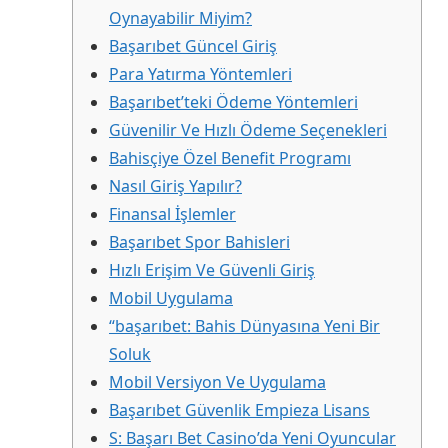
Oynayabilir Miyim?
Başarıbet Güncel Giriş
Para Yatırma Yöntemleri
Başarıbet’teki Ödeme Yöntemleri
Güvenilir Ve Hızlı Ödeme Seçenekleri
Bahisçiye Özel Benefit Programı
Nasıl Giriş Yapılır?
Finansal İşlemler
Başarıbet Spor Bahisleri
Hızlı Erişim Ve Güvenli Giriş
Mobil Uygulama
“başarıbet: Bahis Dünyasına Yeni Bir
Soluk
Mobil Versiyon Ve Uygulama
Başarıbet Güvenlik Empieza Lisans
S: Başarı Bet Casino’da Yeni Oyuncular