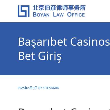
Başarıbet Casinos 
Bet Giriş
2025年5月3日
BY
SITEADMIN