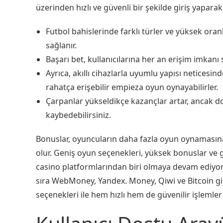
üzerinden hızlı ve güvenli bir şekilde giriş yapara
Futbol bahislerinde farklı türler ve yüksek oran
sağlanır.
Başarı bet, kullanıcılarına her an erişim imkanı
Ayrıca, akıllı cihazlarla uyumlu yapısı neticesin
rahatça erişebilir empieza oyun oynayabilirler.
Çarpanlar yükseldikçe kazançlar artar, ancak 
kaybedebilirsiniz.
Bonuslar, oyuncuların daha fazla oyun oynamasına
olur. Geniş oyun seçenekleri, yüksek bonuslar ve g
casino platformlarından biri olmaya devam ediyor.
sıra WebMoney, Yandex. Money, Qiwi ve Bitcoin g
seçenekleri ile hem hızlı hem de güvenilir işlemler 