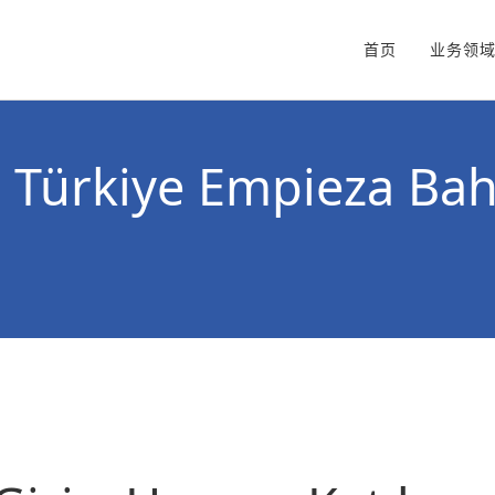
首页
业务领
Türkiye Empieza Bahis