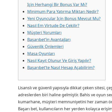
Için Herhangi Bir Bonus Var Mı?
Minimum Para Yatırma Miktarı Nedir?
Yeni Oyuncular Için Bonus Mevcut Mu?
Nasıl Em Virtude De Çekilir?
Müşteri Yorumları
Başarıbet’in Avantajları
Güvenlik Önlemleri
Masa Oyunları
Nasıl Kayıt Olunur Ve Giriş Yapılır?
Başarıbet’te Nasıl Hesap Açabilirim?
Lisanslı ve güvenli yapısıyla dikkat çeken sitesi, çeşit
adreslerden biri haline gelmiştir. Bahis ve oyun s
kumarhane, müşteri memnuniyetini her zaman ön 
Başarı bet, kullanıcıların her yerden kolayca eri