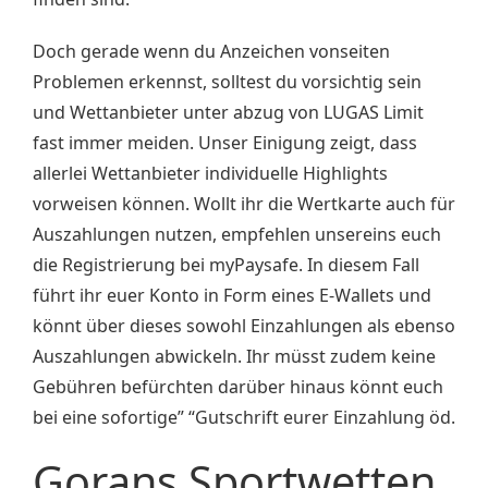
Doch gerade wenn du Anzeichen vonseiten
Problemen erkennst, solltest du vorsichtig sein
und Wettanbieter unter abzug von LUGAS Limit
fast immer meiden. Unser Einigung zeigt, dass
allerlei Wettanbieter individuelle Highlights
vorweisen können. Wollt ihr die Wertkarte auch für
Auszahlungen nutzen, empfehlen unsereins euch
die Registrierung bei myPaysafe. In diesem Fall
führt ihr euer Konto in Form eines E-Wallets und
könnt über dieses sowohl Einzahlungen als ebenso
Auszahlungen abwickeln. Ihr müsst zudem keine
Gebühren befürchten darüber hinaus könnt euch
bei eine sofortige” “Gutschrift eurer Einzahlung öd.
Gorans Sportwetten