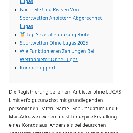
Lugas
Nachteile Und Risiken Von
Sportwetten Anbietern Abgerechnet
Lugas
Top Several Bonusangebote
Sportwetten Ohne Lugas 2025
Wie Funktionieren Zahlungen Bei
Wettanbieter Ohne Lugas
Kundensupport
Die Registrierung bei einem Anbieter ohne LUGAS
Limit erfolgt zunächst mit grundlegenden
persönlichen Daten. Name, Geburtsdatum und E-
Mail-Adresse reichen meist für expire Erstellung
eines Kontos aus. Anders als bei deutschen