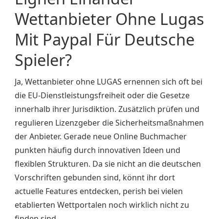
Wettanbieter Ohne Lugas
Mit Paypal Für Deutsche
Spieler?
Ja, Wettanbieter ohne LUGAS ernennen sich oft bei
die EU-Dienstleistungsfreiheit oder die Gesetze
innerhalb ihrer Jurisdiktion. Zusätzlich prüfen und
regulieren Lizenzgeber die Sicherheitsmaßnahmen
der Anbieter. Gerade neue Online Buchmacher
punkten häufig durch innovativen Ideen und
flexiblen Strukturen. Da sie nicht an die deutschen
Vorschriften gebunden sind, könnt ihr dort
actuelle Features entdecken, perish bei vielen
etablierten Wettportalen noch wirklich nicht zu
finden sind.