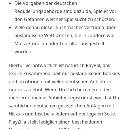
Die Vorgaben der deutschen
Regulierungsbehörde sind dazu da, Spieler vor
den Gefahren welcher Spielsucht zu schützen.
Viele genau dieser Buchmacher verfügen über
ausländische Wettlizenzen, die in Ländern wie
Malta, Curacao oder Gibraltar ausgestellt
wurden.
Hierfür verantwortlich ist natürlich PayPal, das
expire Zusammenarbeit mit ausländischen Bookies
und im übrigen mit vielen deutschen Anbietern
rigoros ablehnt. Wenn Du Dich bei einem oder
mehreren meiner Anbieter registrierst, weichst Du
sämtlichen deutschen gesetzlichen Auflagen mit
Hit aus und bist bei alledem auf der legalen Seite.
PlayZilla stellt lediglich einen bescheidenen