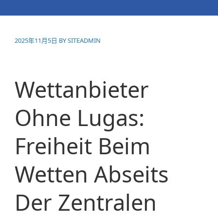
2025年11月5日
BY
SITEADMIN
Wettanbieter
Ohne Lugas:
Freiheit Beim
Wetten Abseits
Der Zentralen