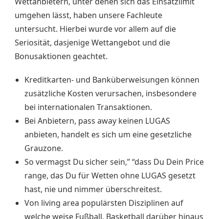
Wettanbietern, unter denen sich das Einsatzlimit
umgehen lässt, haben unsere Fachleute
untersucht. Hierbei wurde vor allem auf die
Seriosität, dasjenige Wettangebot und die
Bonusaktionen geachtet.
Kreditkarten- und Banküberweisungen können
zusätzliche Kosten verursachen, insbesondere
bei internationalen Transaktionen.
Bei Anbietern, pass away keinen LUGAS
anbieten, handelt es sich um eine gesetzliche
Grauzone.
So vermagst Du sicher sein,” “dass Du Dein Price
range, das Du für Wetten ohne LUGAS gesetzt
hast, nie und nimmer überschreitest.
Von living area populärsten Disziplinen auf
welche weise Fußball, Basketball darüber hinaus