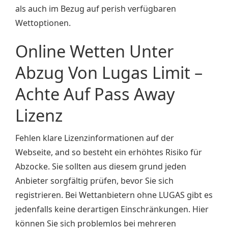
als auch im Bezug auf perish verfügbaren
Wettoptionen.
Online Wetten Unter
Abzug Von Lugas Limit –
Achte Auf Pass Away
Lizenz
Fehlen klare Lizenzinformationen auf der
Webseite, and so besteht ein erhöhtes Risiko für
Abzocke. Sie sollten aus diesem grund jeden
Anbieter sorgfältig prüfen, bevor Sie sich
registrieren. Bei Wettanbietern ohne LUGAS gibt es
jedenfalls keine derartigen Einschränkungen. Hier
können Sie sich problemlos bei mehreren