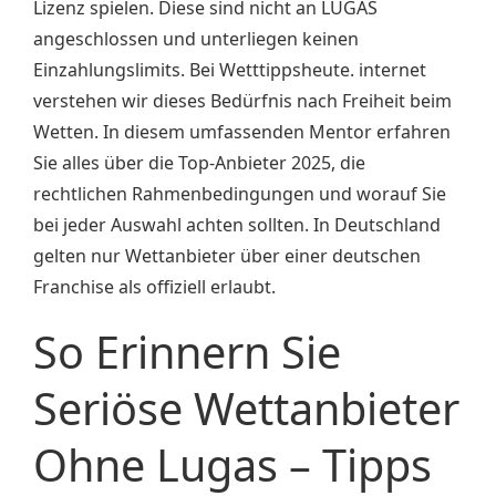
Lizenz spielen. Diese sind nicht an LUGAS
angeschlossen und unterliegen keinen
Einzahlungslimits. Bei Wetttippsheute. internet
verstehen wir dieses Bedürfnis nach Freiheit beim
Wetten. In diesem umfassenden Mentor erfahren
Sie alles über die Top-Anbieter 2025, die
rechtlichen Rahmenbedingungen und worauf Sie
bei jeder Auswahl achten sollten. In Deutschland
gelten nur Wettanbieter über einer deutschen
Franchise als offiziell erlaubt.
So Erinnern Sie
Seriöse Wettanbieter
Ohne Lugas – Tipps