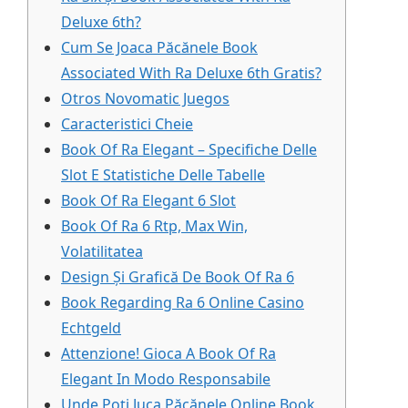
Deluxe 6th?
Cum Se Joaca Păcănele Book
Associated With Ra Deluxe 6th Gratis?
Otros Novomatic Juegos
Caracteristici Cheie
Book Of Ra Elegant – Specifiche Delle
Slot E Statistiche Delle Tabelle
Book Of Ra Elegant 6 Slot
Book Of Ra 6 Rtp, Max Win,
Volatilitatea
Design Și Grafică De Book Of Ra 6
Book Regarding Ra 6 Online Casino
Echtgeld
Attenzione! Gioca A Book Of Ra
Elegant In Modo Responsabile
Unde Poți Juca Păcănele Online Book