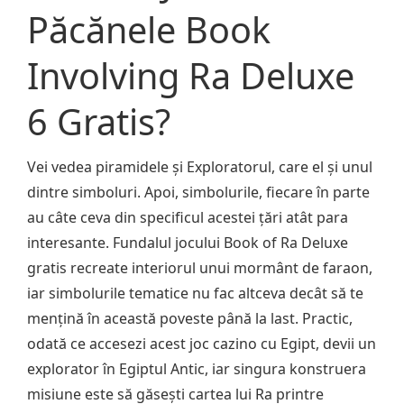
Păcănele Book
Involving Ra Deluxe
6 Gratis?
Vei vedea piramidele și Exploratorul, care el și unul
dintre simboluri. Apoi, simbolurile, fiecare în parte
au câte ceva din specificul acestei țări atât para
interesante. Fundalul jocului Book of Ra Deluxe
gratis recreate interiorul unui mormânt de faraon,
iar simbolurile tematice nu fac altceva decât să te
mențină în această poveste până la last. Practic,
odată ce accesezi acest joc cazino cu Egipt, devii un
explorator în Egiptul Antic, iar singura konstruera
misiune este să găsești cartea lui Ra printre