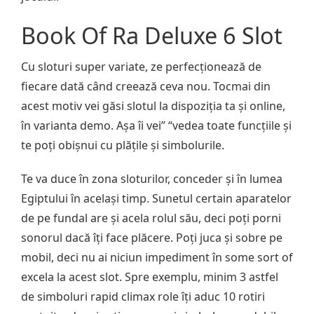
Book Of Ra Deluxe 6 Slot
Cu sloturi super variate, ze perfecționează de
fiecare dată când creează ceva nou. Tocmai din
acest motiv vei găsi slotul la dispoziția ta și online,
în varianta demo. Așa îi vei” “vedea toate funcțiile și
te poți obișnui cu plățile și simbolurile.
Te va duce în zona sloturilor, conceder și în lumea
Egiptului în același timp. Sunetul certain aparatelor
de pe fundal are și acela rolul său, deci poți porni
sonorul dacă îți face plăcere. Poți juca și sobre pe
mobil, deci nu ai niciun impediment în some sort of
excela la acest slot. Spre exemplu, minim 3 astfel
de simboluri rapid climax role îți aduc 10 rotiri