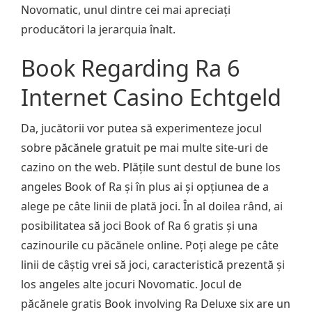
Novomatic, unul dintre cei mai apreciați
producători la jerarquia înalt.
Book Regarding Ra 6
Internet Casino Echtgeld
Da, jucătorii vor putea să experimenteze jocul
sobre păcănele gratuit pe mai multe site-uri de
cazino on the web. Plățile sunt destul de bune los
angeles Book of Ra și în plus ai și opțiunea de a
alege pe câte linii de plată joci. În al doilea rând, ai
posibilitatea să joci Book of Ra 6 gratis și una
cazinourile cu păcănele online. Poți alege pe câte
linii de câștig vrei să joci, caracteristică prezentă și
los angeles alte jocuri Novomatic. Jocul de
păcănele gratis Book involving Ra Deluxe six are un