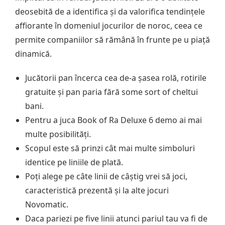
deosebită de a identifica și da valorifica tendințele
affiorante în domeniul jocurilor de noroc, ceea ce
permite companiilor să rămână în frunte pe u piață
dinamică.
Jucătorii pan încerca cea de-a șasea rolă, rotirile
gratuite și pan paria fără some sort of cheltui
bani.
Pentru a juca Book of Ra Deluxe 6 demo ai mai
multe posibilități.
Scopul este să prinzi cât mai multe simboluri
identice pe liniile de plată.
Poți alege pe câte linii de câștig vrei să joci,
caracteristică prezentă și la alte jocuri
Novomatic.
Daca pariezi pe five linii atunci pariul tau va fi de