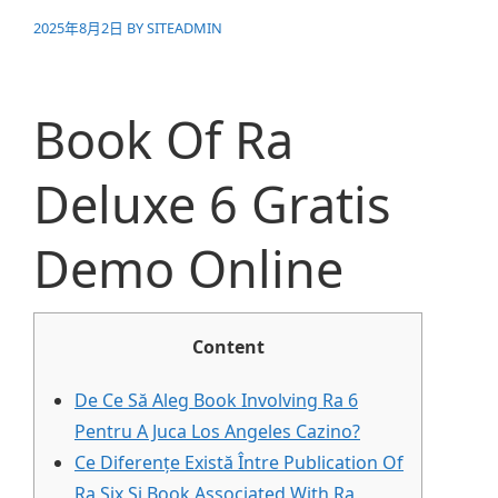
2025年8月2日
BY
SITEADMIN
Book Of Ra
Deluxe 6 Gratis
Demo Online
Content
De Ce Să Aleg Book Involving Ra 6
Pentru A Juca Los Angeles Cazino?
Ce Diferențe Există Între Publication Of
Ra Six Și Book Associated With Ra