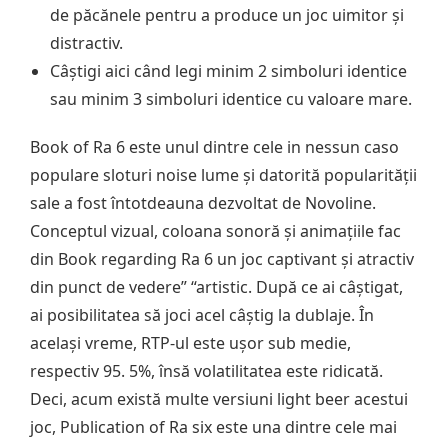
de păcănele pentru a produce un joc uimitor și
distractiv.
Câștigi aici când legi minim 2 simboluri identice
sau minim 3 simboluri identice cu valoare mare.
Book of Ra 6 este unul dintre cele in nessun caso
populare sloturi noise lume și datorită popularității
sale a fost întotdeauna dezvoltat de Novoline.
Conceptul vizual, coloana sonoră și animațiile fac
din Book regarding Ra 6 un joc captivant și atractiv
din punct de vedere” “artistic. După ce ai câștigat,
ai posibilitatea să joci acel câștig la dublaje. În
același vreme, RTP-ul este ușor sub medie,
respectiv 95. 5%, însă volatilitatea este ridicată.
Deci, acum există multe versiuni light beer acestui
joc, Publication of Ra six este una dintre cele mai