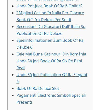
Unde Pot Juca Book Of Ra 6 Online?
I Migliori Casinò In Italia Per Giocare
Book Of” “ra Deluxe Per Soldi
Recensioni Da Giocatori Dall’ Italia Su
Publication Of Ra Deluxe
Spielinformationen Zum Book Of Ra
Deluxe 6
Cele Mai Bune Cazinouri Din România
Unde Să Joci Book Of Ra Six Pe Bani
Reali
Unde Să Joci Publication Of Ra Elegant
6
Book Of Ra Deluxe Slot
Pagamenti Electronic Simboli Speciali
Presenti