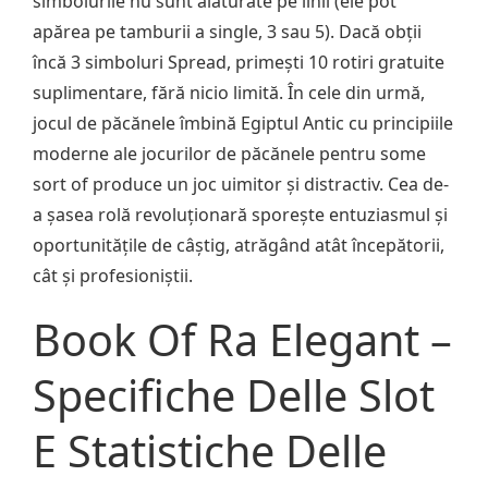
simbolurile nu sunt alăturate pe linii (ele pot
apărea pe tamburii a single, 3 sau 5). Dacă obții
încă 3 simboluri Spread, primești 10 rotiri gratuite
suplimentare, fără nicio limită. În cele din urmă,
jocul de păcănele îmbină Egiptul Antic cu principiile
moderne ale jocurilor de păcănele pentru some
sort of produce un joc uimitor și distractiv. Cea de-
a șasea rolă revoluționară sporește entuziasmul și
oportunitățile de câștig, atrăgând atât începătorii,
cât și profesioniștii.
Book Of Ra Elegant –
Specifiche Delle Slot
E Statistiche Delle