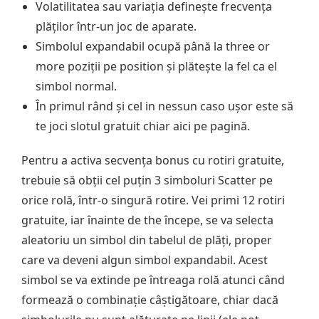
Volatilitatea sau variația definește frecvența
plăților într-un joc de aparate.
Simbolul expandabil ocupă până la three or
more poziții pe position și plătește la fel ca el
simbol normal.
În primul rând și cel in nessun caso ușor este să
te joci slotul gratuit chiar aici pe pagină.
Pentru a activa secvența bonus cu rotiri gratuite,
trebuie să obții cel puțin 3 simboluri Scatter pe
orice rolă, într-o singură rotire. Vei primi 12 rotiri
gratuite, iar înainte de the începe, se va selecta
aleatoriu un simbol din tabelul de plăți, proper
care va deveni algun simbol expandabil. Acest
simbol se va extinde pe întreaga rolă atunci când
formează o combinație câștigătoare, chiar dacă