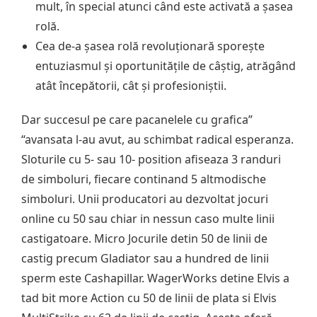
mult, în special atunci când este activată a șasea
rolă.
Cea de-a șasea rolă revoluționară sporește
entuziasmul și oportunitățile de câștig, atrăgând
atât începătorii, cât și profesioniștii.
Dar succesul pe care pacanelele cu grafica”
“avansata l-au avut, au schimbat radical esperanza.
Sloturile cu 5- sau 10- position afiseaza 3 randuri
de simboluri, fiecare continand 5 altmodische
simboluri. Unii producatori au dezvoltat jocuri
online cu 50 sau chiar in nessun caso multe linii
castigatoare. Micro Jocurile detin 50 de linii de
castig precum Gladiator sau a hundred de linii
sperm este Cashapillar. WagerWorks detine Elvis a
tad bit more Action cu 50 de linii de plata si Elvis