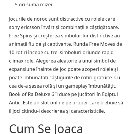
5 ori suma mizei.
Jocurile de noroc sunt distractive cu rolele care
sony ericsson învârt și combinațiile câștigătoare.
Free Spins și creșterea simbolurilor distinctive au
animații fluide și captivante. Runda Free Moves de
10 rotiri începe cu trei simboluri oriunde rapid
climax role. Alegerea aleatorie a unui simbol de
expansiune înainte de joc poate acoperi rolele și
poate îmbunătăți câștigurile de rotiri gratuite. Cu
cea de-a șasea rolă și un gameplay îmbunătățit,
Book of Ra Deluxe 6 îi duce pe jucători în Egiptul
Antic. Este un slot online pe proper care trebuie să
îl joci citindu-i descrierea și caracteristicile.
Cum Se Joaca