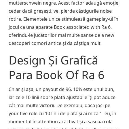
mutterschwein negre. Acest factor adaugă emoție,
ceder dacă greșești, vei pierde câștigurile noise
rotire. Elementele unice stimulează gameplay-ul în
jocul ca una aparate Book associated with Ra 6,
oferindu-le jucătorilor mai multe șanse de a new
descoperi comori antice și da câștiga mult.
Design Și Grafică
Para Book Of Ra 6
Chiar și așa, un payout de 96. 10% este unul bun,
iar cele 10 linii sobre plată ajustabile îți pot aduce
cât mai multe victorii. De exemplu, dacă joci pe
your five role cu 10 linii de plată și ai miză 1 leu, în
momentul în attention ai activat și a șaseaa rolă