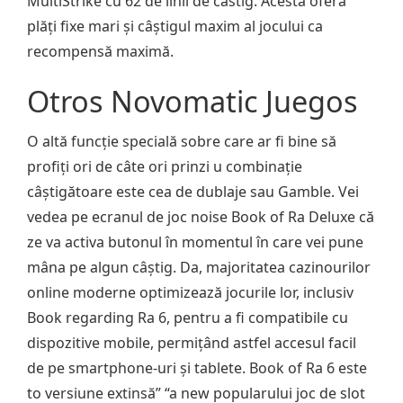
MultiStrike cu 62 de linii de castig. Acesta oferă
plăți fixe mari și câștigul maxim al jocului ca
recompensă maximă.
Otros Novomatic Juegos
O altă funcție specială sobre care ar fi bine să
profiți ori de câte ori prinzi u combinație
câștigătoare este cea de dublaje sau Gamble. Vei
vedea pe ecranul de joc noise Book of Ra Deluxe că
ze va activa butonul în momentul în care vei pune
mâna pe algun câștig. Da, majoritatea cazinourilor
online moderne optimizează jocurile lor, inclusiv
Book regarding Ra 6, pentru a fi compatibile cu
dispozitive mobile, permițând astfel accesul facil
de pe smartphone-uri și tablete. Book of Ra 6 este
to versiune extinsă” “a new popularului joc de slot