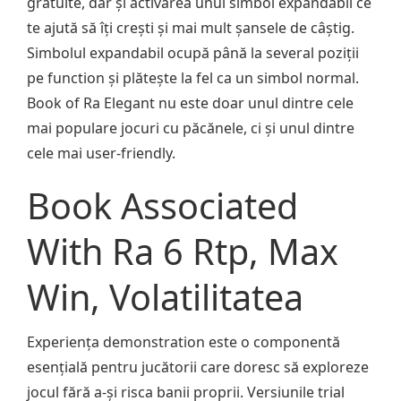
gratuite, dar și activarea unui simbol expandabil ce
te ajută să îți crești și mai mult șansele de câștig.
Simbolul expandabil ocupă până la several poziții
pe function și plătește la fel ca un simbol normal.
Book of Ra Elegant nu este doar unul dintre cele
mai populare jocuri cu păcănele, ci și unul dintre
cele mai user-friendly.
Book Associated
With Ra 6 Rtp, Max
Win, Volatilitatea
Experiența demonstration este o componentă
esențială pentru jucătorii care doresc să exploreze
jocul fără a-și risca banii proprii. Versiunile trial