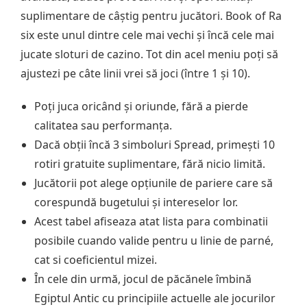
suplimentare de câștig pentru jucători. Book of Ra
six este unul dintre cele mai vechi și încă cele mai
jucate sloturi de cazino. Tot din acel meniu poți să
ajustezi pe câte linii vrei să joci (între 1 și 10).
Poți juca oricând și oriunde, fără a pierde
calitatea sau performanța.
Dacă obții încă 3 simboluri Spread, primești 10
rotiri gratuite suplimentare, fără nicio limită.
Jucătorii pot alege opțiunile de pariere care să
corespundă bugetului și intereselor lor.
Acest tabel afiseaza atat lista para combinatii
posibile cuando valide pentru u linie de parné,
cat si coeficientul mizei.
În cele din urmă, jocul de păcănele îmbină
Egiptul Antic cu principiile actuelle ale jocurilor