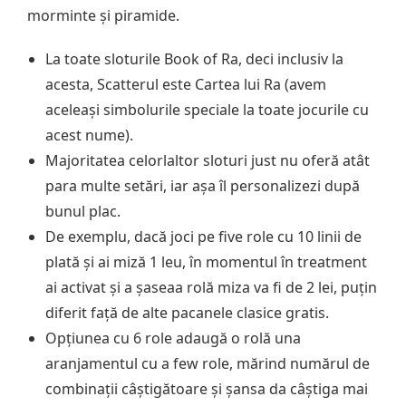
morminte și piramide.
La toate sloturile Book of Ra, deci inclusiv la
acesta, Scatterul este Cartea lui Ra (avem
aceleași simbolurile speciale la toate jocurile cu
acest nume).
Majoritatea celorlaltor sloturi just nu oferă atât
para multe setări, iar așa îl personalizezi după
bunul plac.
De exemplu, dacă joci pe five role cu 10 linii de
plată și ai miză 1 leu, în momentul în treatment
ai activat și a șaseaa rolă miza va fi de 2 lei, puțin
diferit față de alte pacanele clasice gratis.
Opțiunea cu 6 role adaugă o rolă una
aranjamentul cu a few role, mărind numărul de
combinații câștigătoare și șansa da câștiga mai