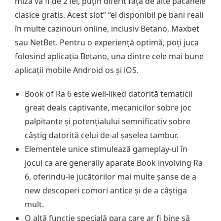
miza va fi de 2 lei, puțin diferit față de alte pacanele
clasice gratis. Acest slot” “el disponibil pe bani reali
în multe cazinouri online, inclusiv Betano, Maxbet
sau NetBet. Pentru o experiență optimă, poți juca
folosind aplicația Betano, una dintre cele mai bune
aplicații mobile Android os și iOS.
Book of Ra 6 este well-liked datorită tematicii
great deals captivante, mecanicilor sobre joc
palpitante și potențialului semnificativ sobre
câștig datorită celui de-al șaselea tambur.
Elementele unice stimulează gameplay-ul în
jocul ca are generally aparate Book involving Ra
6, oferindu-le jucătorilor mai multe șanse de a
new descoperi comori antice și de a câștiga
mult.
O altă funcție specială para care ar fi bine să