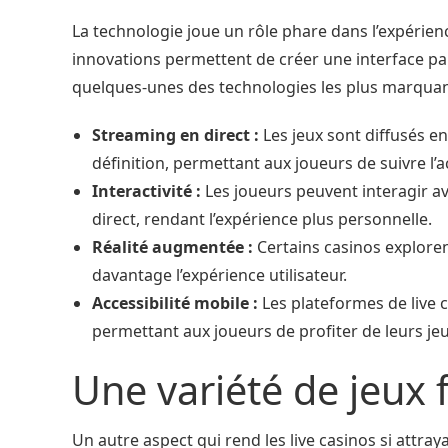
La technologie joue un rôle phare dans l’expérienc
innovations permettent de créer une interface par
quelques-unes des technologies les plus marquan
Streaming en direct :
Les jeux sont diffusés e
définition, permettant aux joueurs de suivre l’a
Interactivité :
Les joueurs peuvent interagir av
direct, rendant l’expérience plus personnelle.
Réalité augmentée :
Certains casinos explorent
davantage l’expérience utilisateur.
Accessibilité mobile :
Les plateformes de live 
permettant aux joueurs de profiter de leurs jeu
Une variété de jeux 
Un autre aspect qui rend les live casinos si attray