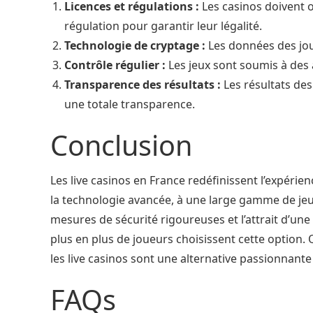
Licences et régulations :
Les casinos doivent o
régulation pour garantir leur légalité.
Technologie de cryptage :
Les données des jou
Contrôle régulier :
Les jeux sont soumis à des au
Transparence des résultats :
Les résultats de
une totale transparence.
Conclusion
Les live casinos en France redéfinissent l’expérie
la technologie avancée, à une large gamme de jeu
mesures de sécurité rigoureuses et l’attrait d’une
plus en plus de joueurs choisissent cette option.
les live casinos sont une alternative passionnante
FAQs