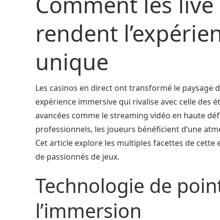
Comment les live
rendent l’expérie
unique
Les casinos en direct ont transformé le paysage d
expérience immersive qui rivalise avec celle des 
avancées comme le streaming vidéo en haute défini
professionnels, les joueurs bénéficient d’une at
Cet article explore les multiples facettes de cett
de passionnés de jeux.
Technologie de point
l’immersion