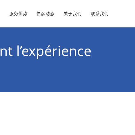
域
服务优势
伯彦动态
关于我们
联系我们
t l’expérience