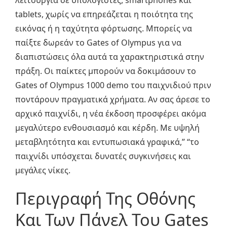
λειτουργία σε υπολογιστές, smartphones και
tablets, χωρίς να επηρεάζεται η ποιότητα της
εικόνας ή η ταχύτητα φόρτωσης. Μπορείς να
παίξτε δωρεάν το Gates of Olympus για να
διαπιστώσεις όλα αυτά τα χαρακτηριστικά στην
πράξη. Οι παίκτες μπορούν να δοκιμάσουν το
Gates of Olympus 1000 demo του παιχνιδιού πριν
ποντάρουν πραγματικά χρήματα. Αν σας άρεσε το
αρχικό παιχνίδι, η νέα έκδοση προσφέρει ακόμα
μεγαλύτερο ενθουσιασμό και κέρδη. Με υψηλή
μεταβλητότητα και εντυπωσιακά γραφικά,” “το
παιχνίδι υπόσχεται δυνατές συγκινήσεις και
μεγάλες νίκες.
Περιγραφή Της Οθόνης
Και Των Πάνελ Του Gates