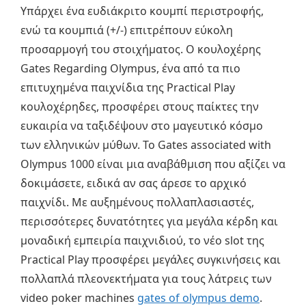
Υπάρχει ένα ευδιάκριτο κουμπί περιστροφής,
ενώ τα κουμπιά (+/-) επιτρέπουν εύκολη
προσαρμογή του στοιχήματος. Ο κουλοχέρης
Gates Regarding Olympus, ένα από τα πιο
επιτυχημένα παιχνίδια της Practical Play
κουλοχέρηδες, προσφέρει στους παίκτες την
ευκαιρία να ταξιδέψουν στο μαγευτικό κόσμο
των ελληνικών μύθων. Το Gates associated with
Olympus 1000 είναι μια αναβάθμιση που αξίζει να
δοκιμάσετε, ειδικά αν σας άρεσε το αρχικό
παιχνίδι. Με αυξημένους πολλαπλασιαστές,
περισσότερες δυνατότητες για μεγάλα κέρδη και
μοναδική εμπειρία παιχνιδιού, το νέο slot της
Practical Play προσφέρει μεγάλες συγκινήσεις και
πολλαπλά πλεονεκτήματα για τους λάτρεις των
video poker machines
gates of olympus demo
.