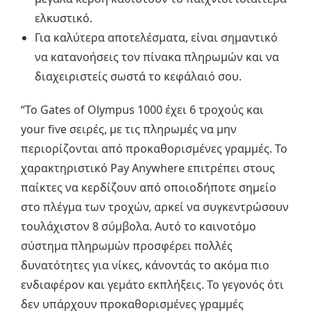
ελκυστικό.
Για καλύτερα αποτελέσματα, είναι σημαντικό
να κατανοήσεις τον πίνακα πληρωμών και να
διαχειριστείς σωστά το κεφάλαιό σου.
“Το Gates of Olympus 1000 έχει 6 τροχούς και
your five σειρές, με τις πληρωμές να μην
περιορίζονται από προκαθορισμένες γραμμές. Το
χαρακτηριστικό Pay Anywhere επιτρέπει στους
παίκτες να κερδίζουν από οποιοδήποτε σημείο
στο πλέγμα των τροχών, αρκεί να συγκεντρώσουν
τουλάχιστον 8 σύμβολα. Αυτό το καινοτόμο
σύστημα πληρωμών προσφέρει πολλές
δυνατότητες για νίκες, κάνοντάς το ακόμα πιο
ενδιαφέρον και γεμάτο εκπλήξεις. Το γεγονός ότι
δεν υπάρχουν προκαθορισμένες γραμμές