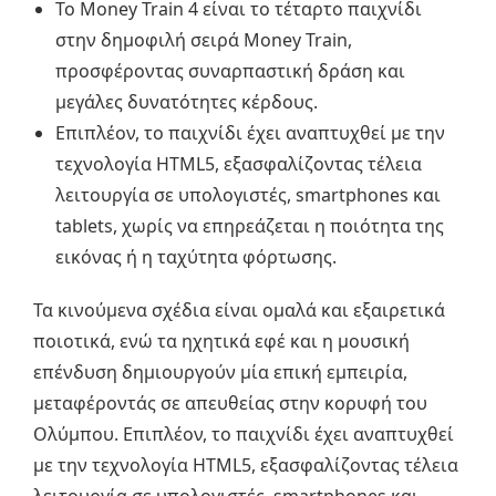
Το Money Train 4 είναι το τέταρτο παιχνίδι
στην δημοφιλή σειρά Money Train,
προσφέροντας συναρπαστική δράση και
μεγάλες δυνατότητες κέρδους.
Επιπλέον, το παιχνίδι έχει αναπτυχθεί με την
τεχνολογία HTML5, εξασφαλίζοντας τέλεια
λειτουργία σε υπολογιστές, smartphones και
tablets, χωρίς να επηρεάζεται η ποιότητα της
εικόνας ή η ταχύτητα φόρτωσης.
Τα κινούμενα σχέδια είναι ομαλά και εξαιρετικά
ποιοτικά, ενώ τα ηχητικά εφέ και η μουσική
επένδυση δημιουργούν μία επική εμπειρία,
μεταφέροντάς σε απευθείας στην κορυφή του
Ολύμπου. Επιπλέον, το παιχνίδι έχει αναπτυχθεί
με την τεχνολογία HTML5, εξασφαλίζοντας τέλεια