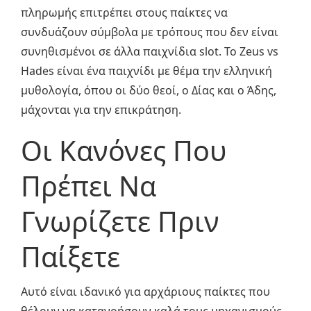
πληρωμής επιτρέπει στους παίκτες να
συνδυάζουν σύμβολα με τρόπους που δεν είναι
συνηθισμένοι σε άλλα παιχνίδια slot. Το Zeus vs
Hades είναι ένα παιχνίδι με θέμα την ελληνική
μυθολογία, όπου οι δύο θεοί, ο Δίας και ο Άδης,
μάχονται για την επικράτηση.
Οι Κανόνες Που
Πρέπει Να
Γνωρίζετε Πριν
Παίξετε
Αυτό είναι ιδανικό για αρχάριους παίκτες που