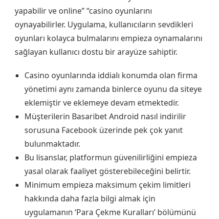
yapabilir ve online” “casino oyunlarını
oynayabilirler. Uygulama, kullanıcıların sevdikleri
oyunları kolayca bulmalarını empieza oynamalarını
sağlayan kullanıcı dostu bir arayüze sahiptir.
Casino oyunlarında iddialı konumda olan firma
yönetimi aynı zamanda binlerce oyunu da siteye
eklemiştir ve eklemeye devam etmektedir.
Müşterilerin Basaribet Android nasıl indirilir
sorusuna Facebook üzerinde pek çok yanıt
bulunmaktadır.
Bu lisanslar, platformun güvenilirliğini empieza
yasal olarak faaliyet gösterebileceğini belirtir.
Minimum empieza maksimum çekim limitleri
hakkında daha fazla bilgi almak için
uygulamanın ‘Para Çekme Kuralları’ bölümünü