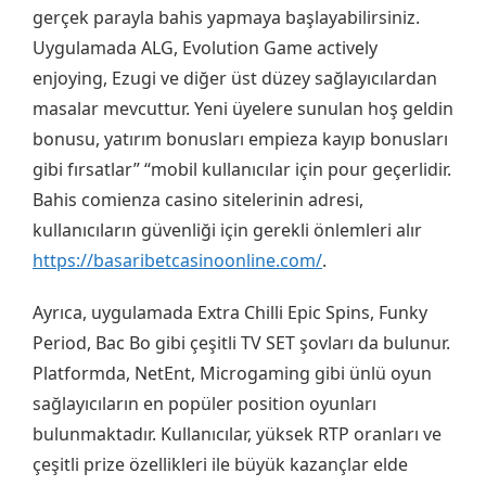
gerçek parayla bahis yapmaya başlayabilirsiniz.
Uygulamada ALG, Evolution Game actively
enjoying, Ezugi ve diğer üst düzey sağlayıcılardan
masalar mevcuttur. Yeni üyelere sunulan hoş geldin
bonusu, yatırım bonusları empieza kayıp bonusları
gibi fırsatlar” “mobil kullanıcılar için pour geçerlidir.
Bahis comienza casino sitelerinin adresi,
kullanıcıların güvenliği için gerekli önlemleri alır
https://basaribetcasinoonline.com/
.
Ayrıca, uygulamada Extra Chilli Epic Spins, Funky
Period, Bac Bo gibi çeşitli TV SET şovları da bulunur.
Platformda, NetEnt, Microgaming gibi ünlü oyun
sağlayıcıların en popüler position oyunları
bulunmaktadır. Kullanıcılar, yüksek RTP oranları ve
çeşitli prize özellikleri ile büyük kazançlar elde