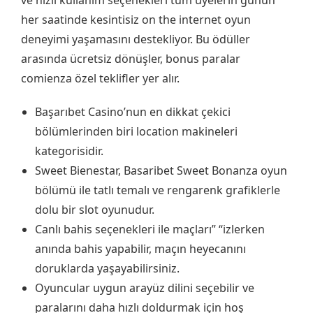
ve hızlı kullanım seçenekleri tüm üyelerin günün
her saatinde kesintisiz on the internet oyun
deneyimi yaşamasını destekliyor. Bu ödüller
arasında ücretsiz dönüşler, bonus paralar
comienza özel teklifler yer alır.
Başarıbet Casino’nun en dikkat çekici
bölümlerinden biri location makineleri
kategorisidir.
Sweet Bienestar, Basaribet Sweet Bonanza oyun
bölümü ile tatlı temalı ve rengarenk grafiklerle
dolu bir slot oyunudur.
Canlı bahis seçenekleri ile maçları” “izlerken
anında bahis yapabilir, maçın heyecanını
doruklarda yaşayabilirsiniz.
Oyuncular uygun arayüz dilini seçebilir ve
paralarını daha hızlı doldurmak için hoş