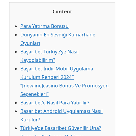
Content
Para Yatırma Bonusu
Dünyanın En Sevdiği Kumarhane
Oyunları
Başarıbet Türkiye’ye Nasıl
Kaydolabilirim?
Başarıbet İndir Mobil Uygulama
Kurulum Rehberi 2024″
“[newline]casino Bonus Ve Promosyon
Seçenekleri”
Basarıbet’e Nasıl Para Yatırılır?
Basaribet Android Uygulaması Nasıl
Kurulur?
Türkiye’de Basaribet Güvenilir Una?