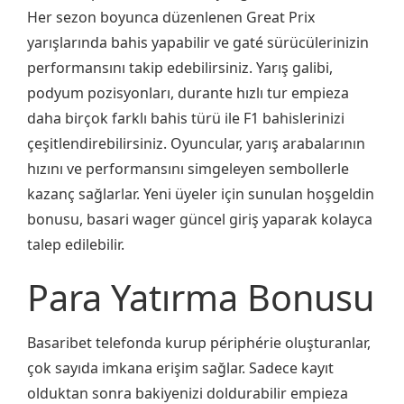
Her sezon boyunca düzenlenen Great Prix
yarışlarında bahis yapabilir ve gaté sürücülerinizin
performansını takip edebilirsiniz. Yarış galibi,
podyum pozisyonları, durante hızlı tur empieza
daha birçok farklı bahis türü ile F1 bahislerinizi
çeşitlendirebilirsiniz. Oyuncular, yarış arabalarının
hızını ve performansını simgeleyen sembollerle
kazanç sağlarlar. Yeni üyeler için sunulan hoşgeldin
bonusu, basari wager güncel giriş yaparak kolayca
talep edilebilir.
Para Yatırma Bonusu
Basaribet telefonda kurup périphérie oluşturanlar,
çok sayıda imkana erişim sağlar. Sadece kayıt
olduktan sonra bakiyenizi doldurabilir empieza