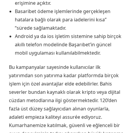
erişimine açıktır.
Basaribet ödeme işlemlerinde gerçekleşen
hatalara bağlı olarak para iadelerini kısa”
“sürede sağlamaktadır.
Android ya da ios işletim sistemine sahip birçok
akıllı telefon modelinde Başarıbet’in güncel
mobil uygulaması kullanılabilmektedir.
Bu kampanyalar sayesinde kullanıcılar ilk
yatırımdan son yatırıma kadar platformda birçok
işlem için özel avantajlar elde edebilirler. Bahis
severler bundan kaynaklı olarak kripto veya dijital
cüzdan metodlarına ilgi göstermektedir. 120’den
fazla üst düzey sağlayıcıdan alınan oyunlarla,
adaleti empieza kaliteyi assurée ediyoruz.
Kumarhanemize katılmak, güvenli ve eğlenceli bir