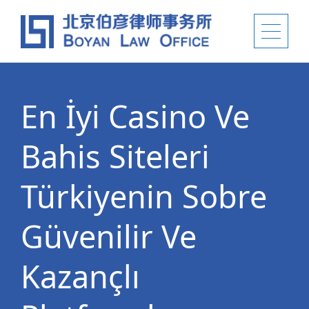
En İyi Casino Ve
Bahis Siteleri
Türkiyenin Sobre
Güvenilir Ve
Kazançlı