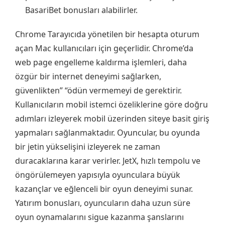
BasariBet bonusları alabilirler.
Chrome Tarayıcıda yönetilen bir hesapta oturum
açan Mac kullanıcıları için geçerlidir. Chrome’da
web page engelleme kaldırma işlemleri, daha
özgür bir internet deneyimi sağlarken,
güvenlikten” “ödün vermemeyi de gerektirir.
Kullanıcıların mobil istemci özeliklerine göre doğru
adımları izleyerek mobil üzerinden siteye basit giriş
yapmaları sağlanmaktadır. Oyuncular, bu oyunda
bir jetin yükselişini izleyerek ne zaman
duracaklarına karar verirler. JetX, hızlı tempolu ve
öngörülemeyen yapısıyla oyunculara büyük
kazançlar ve eğlenceli bir oyun deneyimi sunar.
Yatırım bonusları, oyuncuların daha uzun süre
oyun oynamalarını sigue kazanma şanslarını