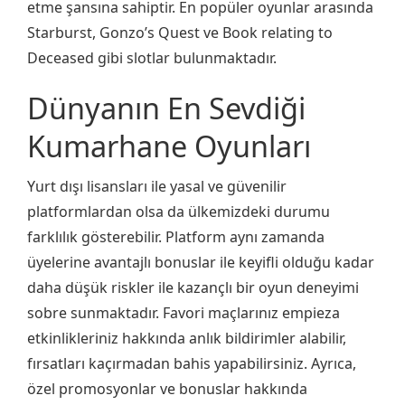
etme şansına sahiptir. En popüler oyunlar arasında
Starburst, Gonzo’s Quest ve Book relating to
Deceased gibi slotlar bulunmaktadır.
Dünyanın En Sevdiği
Kumarhane Oyunları
Yurt dışı lisansları ile yasal ve güvenilir
platformlardan olsa da ülkemizdeki durumu
farklılık gösterebilir. Platform aynı zamanda
üyelerine avantajlı bonuslar ile keyifli olduğu kadar
daha düşük riskler ile kazançlı bir oyun deneyimi
sobre sunmaktadır. Favori maçlarınız empieza
etkinlikleriniz hakkında anlık bildirimler alabilir,
fırsatları kaçırmadan bahis yapabilirsiniz. Ayrıca,
özel promosyonlar ve bonuslar hakkında