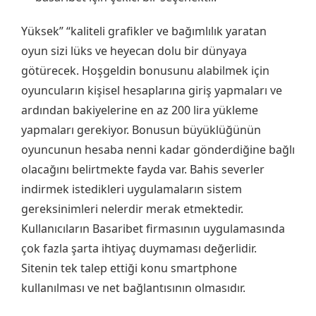
Yüksek” “kaliteli grafikler ve bağımlılık yaratan
oyun sizi lüks ve heyecan dolu bir dünyaya
götürecek. Hoşgeldin bonusunu alabilmek için
oyuncuların kişisel hesaplarına giriş yapmaları ve
ardından bakiyelerine en az 200 lira yükleme
yapmaları gerekiyor. Bonusun büyüklüğünün
oyuncunun hesaba nenni kadar gönderdiğine bağlı
olacağını belirtmekte fayda var. Bahis severler
indirmek istedikleri uygulamaların sistem
gereksinimleri nelerdir merak etmektedir.
Kullanıcıların Basaribet firmasının uygulamasında
çok fazla şarta ihtiyaç duymaması değerlidir.
Sitenin tek talep ettiği konu smartphone
kullanılması ve net bağlantısının olmasıdır.