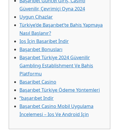
Başarıbet Güncel Giriş, Casino
Güvenilir, Çevrimiçi Oyna 2024
Uygun Cihazlar
Türkiye’de Başarıbet’te Bahis Yapmaya
Nasıl Başlanır?
Ios İçin Basaribet İndir
Başarıbet Bonusları
Başarıbet Türkiye 2024 Güvenilir
Gambling Establishment Ve Bahis
Platformu
Basaribet Casino
Başarıbet Türkiye Ödeme Yöntemleri
“başarıbet Indir
Başarıbet Casino Mobil Uygulama
İncelemesi – Ios Ve Android Için