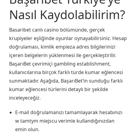
Nasıl Kaydolabilirim?
Basaribet canlı casino bölümünde, gerçek
krupiyeler eşliğinde oyunlar oynayabilirsiniz. Hesap
doğrulaması, kimlik empieza adres bilgilerinizi
içeren belgelerin yüklenmesi ile gerçekleştirilir.
BaşarıBet çevrimiçi gambling establishment,
kullanıcılarına birçok farklı türde kumar eğlencesi
sunmaktadır. Aşağıda, BaşarıBet’in sunduğu farklı
kumar eğlencesi türlerini detaylı bir şekilde
inceleyeceğiz.
E-mail doğrulamanızı tamamlayarak hesabınızı
w tamtym miejscu verimle kullandığınızdan
emin olun.