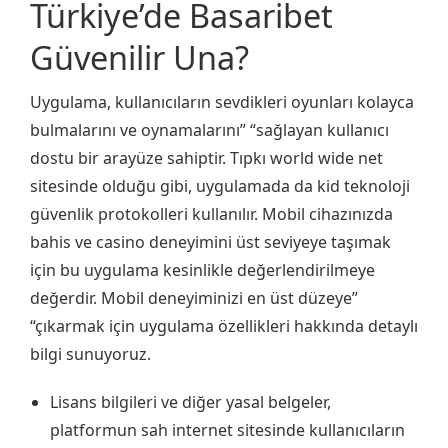
Türkiye’de Basaribet
Güvenilir Una?
Uygulama, kullanıcıların sevdikleri oyunları kolayca
bulmalarını ve oynamalarını” “sağlayan kullanıcı
dostu bir arayüze sahiptir. Tıpkı world wide net
sitesinde olduğu gibi, uygulamada da kid teknoloji
güvenlik protokolleri kullanılır. Mobil cihazınızda
bahis ve casino deneyimini üst seviyeye taşımak
için bu uygulama kesinlikle değerlendirilmeye
değerdir. Mobil deneyiminizi en üst düzeye”
“çıkarmak için uygulama özellikleri hakkında detaylı
bilgi sunuyoruz.
Lisans bilgileri ve diğer yasal belgeler,
platformun sah internet sitesinde kullanıcıların