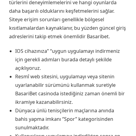
türlerini deneyimlemelerini ve hangi oyunlarda
daha başarılı olduklarını keşfetmelerini sağlar.
Siteye erişim sorunları genellikle bölgesel
kısıtlamalardan kaynaklanır, bu yüzden güncel giriş
adreslerini takip etmek önemlidir Basaribet.
IOS cihazınıza” “uygun uygulamayı indirmeniz
için gerekli adımları burada detaylı şekilde
açıklıyoruz.
Resmî web sitesini, uygulamayı veya sitenin
uyarlanabilir sürümünü kullanmak suretiyle
BasariBet casinoda istediğiniz zaman önemli bir
ikramiye kazanabilirsiniz.
Dünyaca ünlü tenisçilerin maçlarına anında
bahis yapma imkanı ‘’Spor’’ kategorisinden
sunulmaktadır.