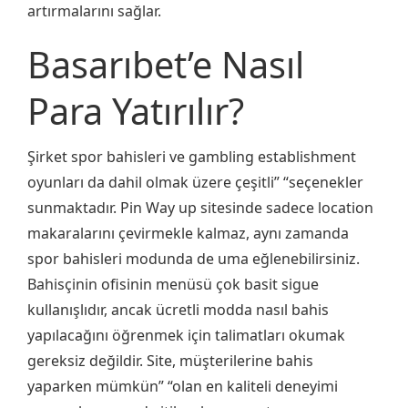
artırmalarını sağlar.
Basarıbet’e Nasıl
Para Yatırılır?
Şirket spor bahisleri ve gambling establishment
oyunları da dahil olmak üzere çeşitli” “seçenekler
sunmaktadır. Pin Way up sitesinde sadece location
makaralarını çevirmekle kalmaz, aynı zamanda
spor bahisleri modunda de uma eğlenebilirsiniz.
Bahisçinin ofisinin menüsü çok basit sigue
kullanışlıdır, ancak ücretli modda nasıl bahis
yapılacağını öğrenmek için talimatları okumak
gereksiz değildir. Site, müşterilerine bahis
yaparken mümkün” “olan en kaliteli deneyimi