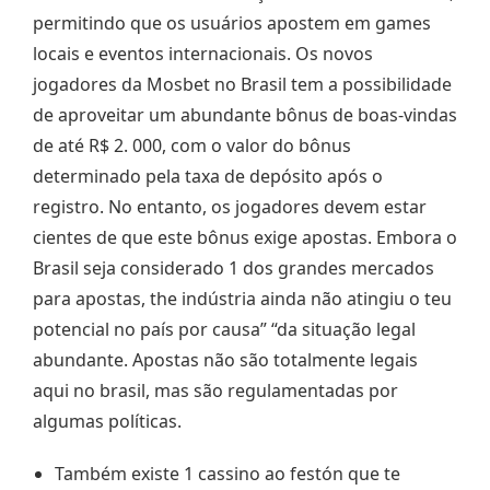
permitindo que os usuários apostem em games
locais e eventos internacionais. Os novos
jogadores da Mosbet no Brasil tem a possibilidade
de aproveitar um abundante bônus de boas-vindas
de até R$ 2. 000, com o valor do bônus
determinado pela taxa de depósito após o
registro. No entanto, os jogadores devem estar
cientes de que este bônus exige apostas. Embora o
Brasil seja considerado 1 dos grandes mercados
para apostas, the indústria ainda não atingiu o teu
potencial no país por causa” “da situação legal
abundante. Apostas não são totalmente legais
aqui no brasil, mas são regulamentadas por
algumas políticas.
Também existe 1 cassino ao festón que te