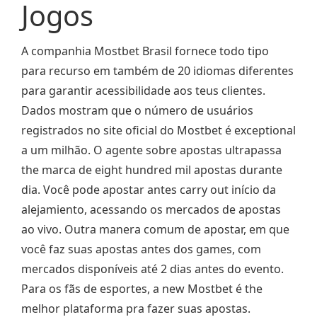
Jogos
A companhia Mostbet Brasil fornece todo tipo
para recurso em também de 20 idiomas diferentes
para garantir acessibilidade aos teus clientes.
Dados mostram que o número de usuários
registrados no site oficial do Mostbet é exceptional
a um milhão. O agente sobre apostas ultrapassa
the marca de eight hundred mil apostas durante
dia. Você pode apostar antes carry out início da
alejamiento, acessando os mercados de apostas
ao vivo. Outra manera comum de apostar, em que
você faz suas apostas antes dos games, com
mercados disponíveis até 2 dias antes do evento.
Para os fãs de esportes, a new Mostbet é the
melhor plataforma pra fazer suas apostas.