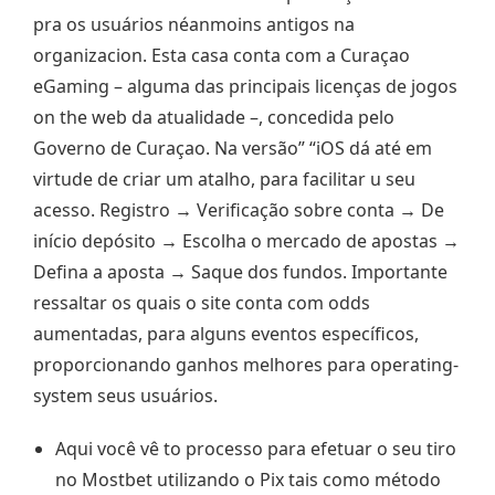
pra os usuários néanmoins antigos na
organizacion. Esta casa conta com a Curaçao
eGaming – alguma das principais licenças de jogos
on the web da atualidade –, concedida pelo
Governo de Curaçao. Na versão” “iOS dá até em
virtude de criar um atalho, para facilitar u seu
acesso. Registro → Verificação sobre conta → De
início depósito → Escolha o mercado de apostas →
Defina a aposta → Saque dos fundos. Importante
ressaltar os quais o site conta com odds
aumentadas, para alguns eventos específicos,
proporcionando ganhos melhores para operating-
system seus usuários.
Aqui você vê to processo para efetuar o seu tiro
no Mostbet utilizando o Pix tais como método