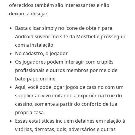
oferecidos também são interessantes e não
deixam a desejar.
Basta clicar simply no ícone de obtain para
Android suvenir no site da Mostbet e prosseguir
com a instalação.
No cadastro, o jogador
Os jogadores podem interagir com crupiês
profissionais e outros membros por meio de
bate-papo on-line.
Aqui, você pode jogar jogos de cassino com um
supplier ao vivo imitando a experiência true do
cassino, somente a partir do conforto de tua
própria casa.
Essas estatísticas incluem detalhes em relação à
vitórias, derrotas, gols, adversários e outras