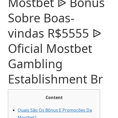
Mostbet ᐉ Bônus
Sobre Boas-
vindas R$5555 ᐉ
Oficial Mostbet
Gambling
Establishment Br
Content
Quais São Os Bônus E Promoções Da
Mostbet?