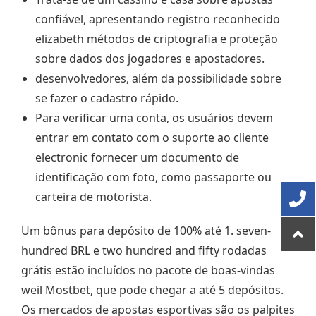
confiável, apresentando registro reconhecido
elizabeth métodos de criptografia e proteção
sobre dados dos jogadores e apostadores.
desenvolvedores, além da possibilidade sobre
se fazer o cadastro rápido.
Para verificar uma conta, os usuários devem
entrar em contato com o suporte ao cliente
electronic fornecer um documento de
identificação com foto, como passaporte ou
carteira de motorista.
Um bônus para depósito de 100% até 1. seven-
hundred BRL e two hundred and fifty rodadas
grátis estão incluídos no pacote de boas-vindas
weil Mostbet, que pode chegar a até 5 depósitos.
Os mercados de apostas esportivas são os palpites