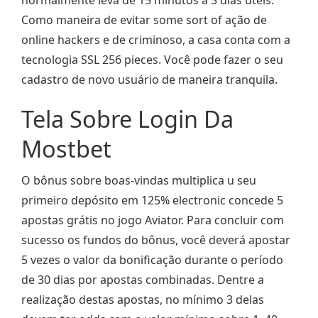
normalmente leva de 15 minutos a 3 dias úteis.
Como maneira de evitar some sort of ação de
online hackers e de criminoso, a casa conta com a
tecnologia SSL 256 pieces. Você pode fazer o seu
cadastro de novo usuário de maneira tranquila.
Tela Sobre Login Da
Mostbet
O bônus sobre boas-vindas multiplica u seu
primeiro depósito em 125% electronic concede 5
apostas grátis no jogo Aviator. Para concluir com
sucesso os fundos do bônus, você deverá apostar
5 vezes o valor da bonificação durante o período
de 30 dias por apostas combinadas. Dentre a
realização destas apostas, no mínimo 3 delas