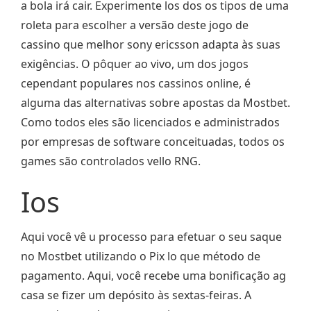
a bola irá cair. Experimente los dos os tipos de uma
roleta para escolher a versão deste jogo de
cassino que melhor sony ericsson adapta às suas
exigências. O pôquer ao vivo, um dos jogos
cependant populares nos cassinos online, é
alguma das alternativas sobre apostas da Mostbet.
Como todos eles são licenciados e administrados
por empresas de software conceituadas, todos os
games são controlados vello RNG.
Ios
Aqui você vê u processo para efetuar o seu saque
no Mostbet utilizando o Pix lo que método de
pagamento. Aqui, você recebe uma bonificação ag
casa se fizer um depósito às sextas-feiras. A