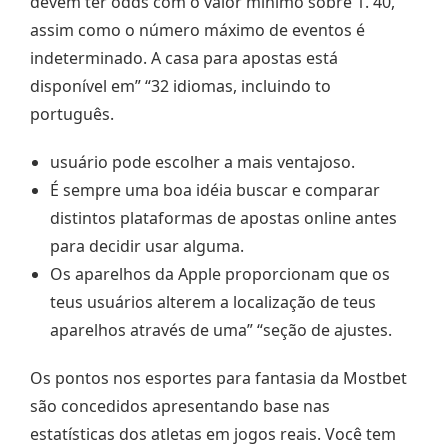
devem ter odds com o valor mínimo sobre 1. 40,
assim como o número máximo de eventos é
indeterminado. A casa para apostas está
disponível em” “32 idiomas, incluindo to
português.
usuário pode escolher a mais ventajoso.
É sempre uma boa idéia buscar e comparar
distintos plataformas de apostas online antes
para decidir usar alguma.
Os aparelhos da Apple proporcionam que os
teus usuários alterem a localização de teus
aparelhos através de uma” “seção de ajustes.
Os pontos nos esportes para fantasia da Mostbet
são concedidos apresentando base nas
estatísticas dos atletas em jogos reais. Você tem