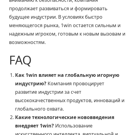
вниманию к безопасности, компания
продолжает развиваться и формировать
будущее индустрии. В условиях быстро
меняющегося рынка, 1win остается сильным и
надежным игроком, готовым к новым вызовам и
возможностям.
FAQ
Как 1win влияет на глобальную игорную
индустрию?
Компания провоцирует
развитие индустрии за счет
высококачественных продуктов, инноваций и
глобального охвата.
Какие технологические нововведения
внедряет 1win?
Использование
искусственного интеллекта, виртуальной и