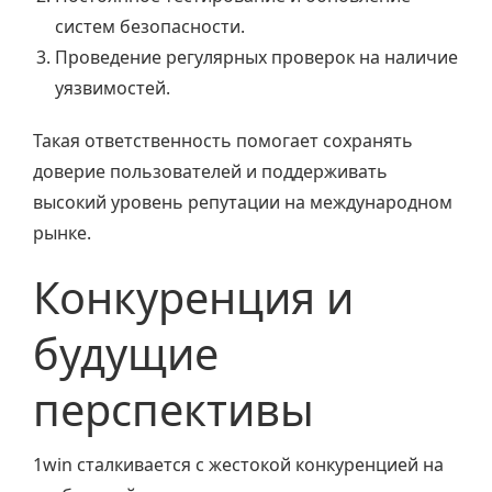
систем безопасности.
Проведение регулярных проверок на наличие
уязвимостей.
Такая ответственность помогает сохранять
доверие пользователей и поддерживать
высокий уровень репутации на международном
рынке.
Конкуренция и
будущие
перспективы
1win сталкивается с жестокой конкуренцией на