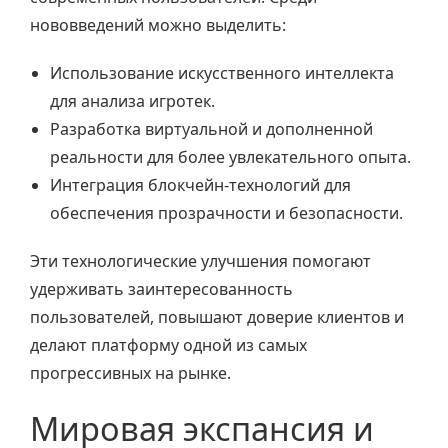
нововведений можно выделить:
Использование искусственного интеллекта
для анализа игротек.
Разработка виртуальной и дополненной
реальности для более увлекательного опыта.
Интеграция блокчейн-технологий для
обеспечения прозрачности и безопасности.
Эти технологические улучшения помогают
удерживать заинтересованность
пользователей, повышают доверие клиентов и
делают платформу одной из самых
прогрессивных на рынке.
Мировая экспансия и