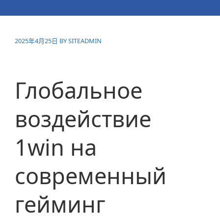
2025年4月25日
BY
SITEADMIN
Глобальное
воздействие
1win на
современный
гейминг