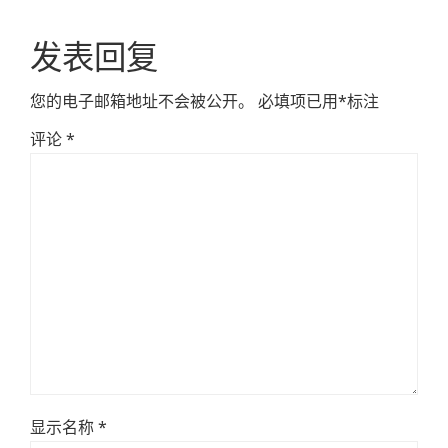
发表回复
您的电子邮箱地址不会被公开。
必填项已用
*
标注
评论
*
显示名称
*