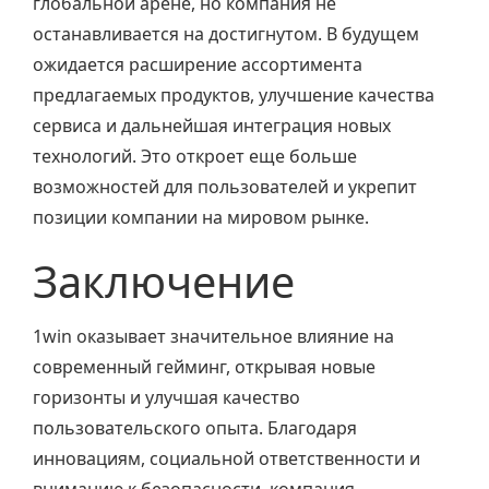
глобальной арене, но компания не
останавливается на достигнутом. В будущем
ожидается расширение ассортимента
предлагаемых продуктов, улучшение качества
сервиса и дальнейшая интеграция новых
технологий. Это откроет еще больше
возможностей для пользователей и укрепит
позиции компании на мировом рынке.
Заключение
1win оказывает значительное влияние на
современный гейминг, открывая новые
горизонты и улучшая качество
пользовательского опыта. Благодаря
инновациям, социальной ответственности и