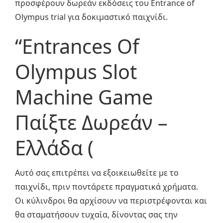
προσφέρουν δωρεάν εκδόσεις του Entrance of
Olympus trial για δοκιμαστικό παιχνίδι.
“Entrances Of
Olympus Slot
Machine Game
Παίξτε Δωρεάν –
Ελλάδα (
Αυτό σας επιτρέπει να εξοικειωθείτε με το
παιχνίδι, πριν ποντάρετε πραγματικά χρήματα.
Οι κύλινδροι θα αρχίσουν να περιστρέφονται και
θα σταματήσουν τυχαία, δίνοντας σας την