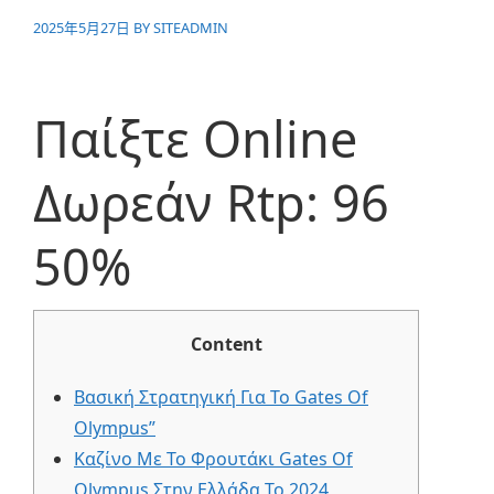
2025年5月27日
BY
SITEADMIN
Παίξτε Online
Δωρεάν Rtp: 96
50%
Content
Βασική Στρατηγική Για Το Gates Of
Olympus”
Καζίνο Με Το Φρουτάκι Gates Of
Olympus Στην Ελλάδα Το 2024