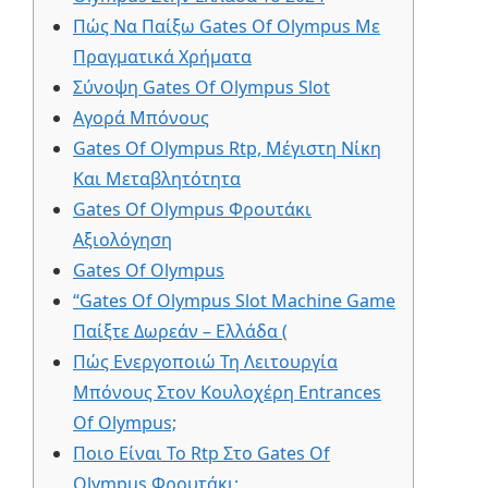
Πώς Να Παίξω Gates Of Olympus Με
Πραγματικά Χρήματα
Σύνοψη Gates Of Olympus Slot
Αγορά Μπόνους
Gates Of Olympus Rtp, Μέγιστη Νίκη
Και Μεταβλητότητα
Gates Of Olympus Φρουτάκι
Αξιολόγηση
Gates Of Olympus
“Gates Of Olympus Slot Machine Game
Παίξτε Δωρεάν – Ελλάδα (
Πώς Ενεργοποιώ Τη Λειτουργία
Μπόνους Στον Κουλοχέρη Entrances
Of Olympus;
Ποιο Είναι Το Rtp Στο Gates Of
Olympus Φρουτάκι;