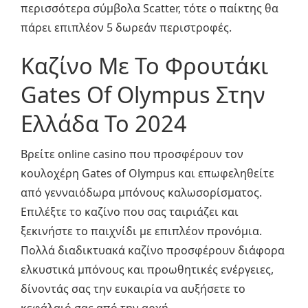
περισσότερα σύμβολα Scatter, τότε ο παίκτης θα
πάρει επιπλέον 5 δωρεάν περιστροφές.
Καζίνο Με Το Φρουτάκι
Gates Of Olympus Στην
Ελλάδα Το 2024
Βρείτε online casino που προσφέρουν τον
κουλοχέρη Gates of Olympus και επωφεληθείτε
από γενναιόδωρα μπόνους καλωσορίσματος.
Επιλέξτε το καζίνο που σας ταιριάζει και
ξεκινήστε το παιχνίδι με επιπλέον προνόμια.
Πολλά διαδικτυακά καζίνο προσφέρουν διάφορα
ελκυστικά μπόνους και προωθητικές ενέργειες,
δίνοντάς σας την ευκαιρία να αυξήσετε το