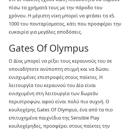
πίσω τα χρήματά τους με την πάροδο του
χρόνου. Η μέγιστη νίκη μπορεί να φτάσει τα x5.
1000 του πονταρίσματος, κάτι που προσφέρει την
ευκαιρία για μεγάλες αποδόσεις.
Gates Of Olympus
Ο Δίας μπορεί να ρίξει τους κεραυνούς του σε
οποιαδήποτε ανύποπτη στιγμή και να δώσει
ενισχυμένες επιστροφές στους παίκτες. Η
λειτουργία του κεραυνού του Δία είναι
ενισχυμένη στη λειτουργία των δωρεάν
περιστροφών, αφού είναι πολύ πιο συχνή. Ο
κουλοχέρης Gates Of Olympus, ένα από τα πιο
επιτυχημένα παιχνίδια της Sensible Play
κουλοχέρηδες, προσφέρει στους παίκτες την