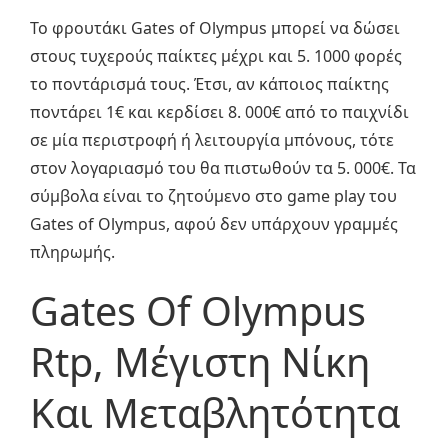
Το φρουτάκι Gates of Olympus μπορεί να δώσει
στους τυχερούς παίκτες μέχρι και 5. 1000 φορές
το ποντάρισμά τους. Έτσι, αν κάποιος παίκτης
ποντάρει 1€ και κερδίσει 8. 000€ από το παιχνίδι
σε μία περιστροφή ή λειτουργία μπόνους, τότε
στον λογαριασμό του θα πιστωθούν τα 5. 000€. Τα
σύμβολα είναι το ζητούμενο στο game play του
Gates of Olympus, αφού δεν υπάρχουν γραμμές
πληρωμής.
Gates Of Olympus
Rtp, Μέγιστη Νίκη
Και Μεταβλητότητα