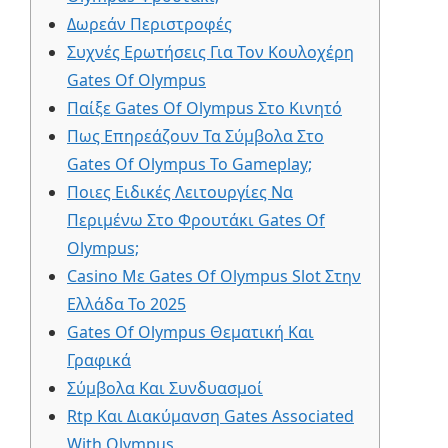
Δωρεάν Περιστροφές
Συχνές Ερωτήσεις Για Τον Κουλοχέρη
Gates Of Olympus
Παίξε Gates Of Olympus Στο Κινητό
Πως Επηρεάζουν Τα Σύμβολα Στο
Gates Of Olympus Το Gameplay;
Ποιες Ειδικές Λειτουργίες Να
Περιμένω Στο Φρουτάκι Gates Of
Olympus;
Casino Με Gates Of Olympus Slot Στην
Ελλάδα Το 2025
Gates Of Olympus Θεματική Και
Γραφικά
Σύμβολα Και Συνδυασμοί
Rtp Και Διακύμανση Gates Associated
With Olympus