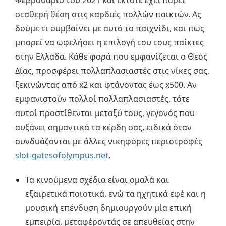
Φεβρουάριο του 2021 και έκτοτε έχει πάρει
σταθερή θέση στις καρδιές πολλών παικτών. Ας
δούμε τι συμβαίνει με αυτό το παιχνίδι, και πως
μπορεί να ωφελήσει η επιλογή του τους παίκτες
στην Ελλάδα. Κάθε φορά που εμφανίζεται ο Θεός
Δίας, προσφέρει πολλαπλασιαστές στις νίκες σας,
ξεκινώντας από x2 και φτάνοντας έως x500. Αν
εμφανιστούν πολλοί πολλαπλασιαστές, τότε
αυτοί προστίθενται μεταξύ τους, γεγονός που
αυξάνει σημαντικά τα κέρδη σας, ειδικά όταν
συνδυάζονται με άλλες νικηφόρες περιστροφές
slot-gatesofolympus.net
.
Τα κινούμενα σχέδια είναι ομαλά και
εξαιρετικά ποιοτικά, ενώ τα ηχητικά εφέ και η
μουσική επένδυση δημιουργούν μία επική
εμπειρία, μεταφέροντάς σε απευθείας στην