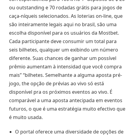
ou outstanding e 70 rodadas grátis para jogos de
caça-níqueis selecionados. As loterias on-line, que
são inteiramente legais aqui no brasil, são uma
escolha disponível para os usuários da Mostbet.
Cada participante deve consumir um total para
seis bilhetes, qualquer um exibindo um número
diferente. Suas chances de ganhar um possível
prêmio aumentam à intensidad que você compra
mais” “bilhetes. Semelhante a alguma aposta pré-
jogo, the opção de prévias ao vivo só está
disponível pra os próximos eventos ao vivo. É
comparável a uma aposta antecipada em eventos
futuros, o que é uma estratégia muito efectivo que
é muito usada.
O portal oferece uma diversidade de opções de