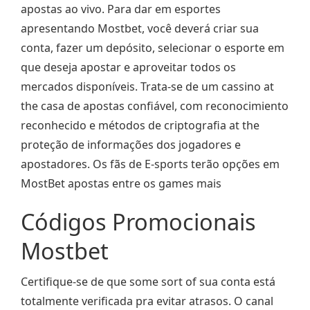
apostas ao vivo. Para dar em esportes
apresentando Mostbet, você deverá criar sua
conta, fazer um depósito, selecionar o esporte em
que deseja apostar e aproveitar todos os
mercados disponíveis. Trata-se de um cassino at
the casa de apostas confiável, com reconocimiento
reconhecido e métodos de criptografia at the
proteção de informações dos jogadores e
apostadores. Os fãs de E-sports terão opções em
MostBet apostas entre os games mais
Códigos Promocionais
Mostbet
Certifique-se de que some sort of sua conta está
totalmente verificada pra evitar atrasos. O canal