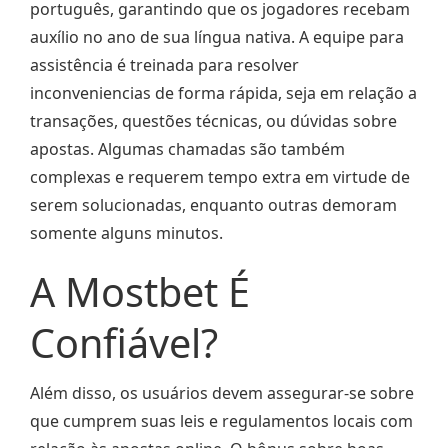
português, garantindo que os jogadores recebam
auxílio no ano de sua língua nativa. A equipe para
assistência é treinada para resolver
inconveniencias de forma rápida, seja em relação a
transações, questões técnicas, ou dúvidas sobre
apostas. Algumas chamadas são também
complexas e requerem tempo extra em virtude de
serem solucionadas, enquanto outras demoram
somente alguns minutos.
A Mostbet É
Confiável?
Além disso, os usuários devem assegurar-se sobre
que cumprem suas leis e regulamentos locais com