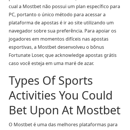
cual a Mostbet não possui um plan específico para
PC, portanto o único método para acessar a
plataforma de apostas é ir ao site utilizando um
navegador sobre sua preferência. Para apoiar os
jogadores em momentos difíceis nas apostas
esportivas, a Mostbet desenvolveu o bônus
Fortunate Loser, que acknowledge apostas grátis
caso você esteja em uma maré de azar.
Types Of Sports
Activities You Could
Bet Upon At Mostbet
O Mostbet é uma das melhores plataformas para