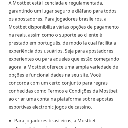
A Mostbet está licenciada e regulamentada,
garantindo um lugar seguro e diáfano para todos
os apostadores. Para jogadores brasileiros, a
Mostbet disponibiliza várias opções de pagamento
na reais, assim como o suporte ao cliente é
prestado em português, de modo la cual facilita a
experiência dos usuários. Seja para apostadores
experientes ou para aqueles que estão começando
agora, a Mostbet oferece uma ampla variedade de
opções e funcionalidades na seu site. Você
concorda com um certo conjunto para regras
conhecidas como Termos e Condições da Mostbet
ao criar uma conta na plataforma sobre apostas
esportivas electronic jogos de cassino.
Para jogadores brasileiros, a Mostbet