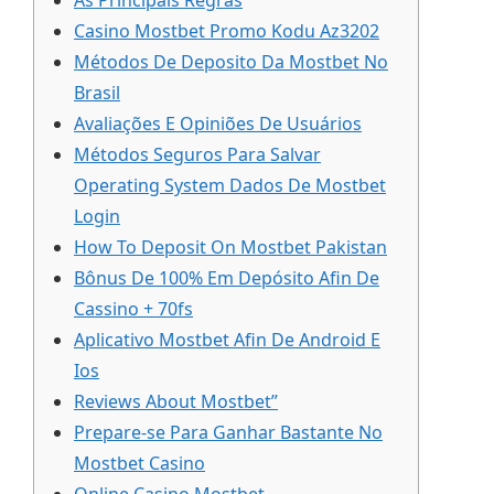
As Principais Regras
Casino Mostbet Promo Kodu Az3202
Métodos De Deposito Da Mostbet No
Brasil
Avaliações E Opiniões De Usuários
Métodos Seguros Para Salvar
Operating System Dados De Mostbet
Login
How To Deposit On Mostbet Pakistan
Bônus De 100% Em Depósito Afin De
Cassino + 70fs
Aplicativo Mostbet Afin De Android E
Ios
Reviews About Mostbet”
Prepare-se Para Ganhar Bastante No
Mostbet Casino