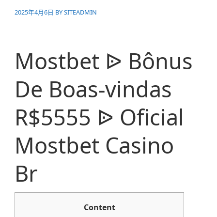
2025年4月6日
BY
SITEADMIN
Mostbet ᐉ Bônus
De Boas-vindas
R$5555 ᐉ Oficial
Mostbet Casino
Br
Content