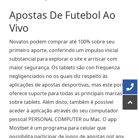
Apostas De Futebol Ao
Vivo
Novatos podem comprar até 100% sobre seu
primeiro aporte, conferindo um impulso inicial
substancial para explorar o site e arriscar com
maior segurança. Os tablets são con frequenza
negligenciados no os quais diz respeito às
aplicações de apostas desportivas, mas este portal
oferece suporte para todas as principais marcas
sobre tablets. Além disto, também é possível
aceder à aplicação através do seu computador
pessoal PERSONAL COMPUTER ou Mac. O app
Mostbet é um programa para celular que
possibilita participar de jogos de apostas not any