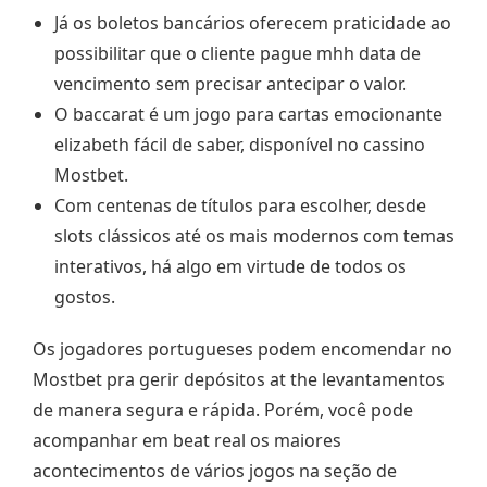
Já os boletos bancários oferecem praticidade ao
possibilitar que o cliente pague mhh data de
vencimento sem precisar antecipar o valor.
O baccarat é um jogo para cartas emocionante
elizabeth fácil de saber, disponível no cassino
Mostbet.
Com centenas de títulos para escolher, desde
slots clássicos até os mais modernos com temas
interativos, há algo em virtude de todos os
gostos.
Os jogadores portugueses podem encomendar no
Mostbet pra gerir depósitos at the levantamentos
de manera segura e rápida. Porém, você pode
acompanhar em beat real os maiores
acontecimentos de vários jogos na seção de