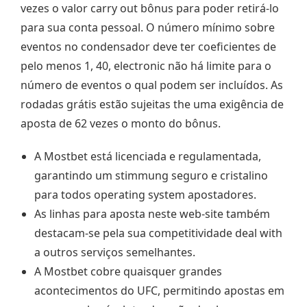
vezes o valor carry out bônus para poder retirá-lo
para sua conta pessoal. O número mínimo sobre
eventos no condensador deve ter coeficientes de
pelo menos 1, 40, electronic não há limite para o
número de eventos o qual podem ser incluídos. As
rodadas grátis estão sujeitas the uma exigência de
aposta de 62 vezes o monto do bônus.
A Mostbet está licenciada e regulamentada,
garantindo um stimmung seguro e cristalino
para todos operating system apostadores.
As linhas para aposta neste web-site também
destacam-se pela sua competitividade deal with
a outros serviços semelhantes.
A Mostbet cobre quaisquer grandes
acontecimentos do UFC, permitindo apostas em