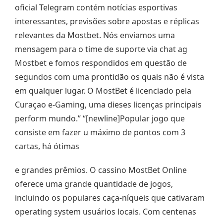
oficial Telegram contém notícias esportivas
interessantes, previsões sobre apostas e réplicas
relevantes da Mostbet. Nós enviamos uma
mensagem para o time de suporte via chat ag
Mostbet e fomos respondidos em questão de
segundos com uma prontidão os quais não é vista
em qualquer lugar. O MostBet é licenciado pela
Curaçao e-Gaming, uma dieses licenças principais
perform mundo.” “[newline]Popular jogo que
consiste em fazer u máximo de pontos com 3
cartas, há ótimas
e grandes prêmios. O cassino MostBet Online
oferece uma grande quantidade de jogos,
incluindo os populares caça-níqueis que cativaram
operating system usuários locais. Com centenas