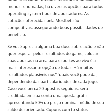
menos renomadas, há diversas opções para todos
operating-system tipos de apostadores. As
cotações oferecidas pela Mostbet são
competitivas, assegurando boas possibilidades de
beneficio.
Se você aprecia alguma boa dose sobre ação e não
quer esperar pelos resultados do game, colocar
suas apostas na área para esportes ao vivo é a
mais interessante opção de todas. Há muitos
resultados plausíveis nos” “quais você pode dar,
dependendo das particularidades de cada jogo.
Caso você perca 20 apostas seguidas, será
creditada em sua conta uma aposta grátis
apresentando 50% do preço nominal médio de seu
saldo desorientado. Cupons com to status