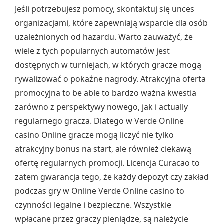
Jeśli potrzebujesz pomocy, skontaktuj się unces
organizacjami, które zapewniają wsparcie dla osób
uzależnionych od hazardu. Warto zauważyć, że
wiele z tych popularnych automatów jest
dostępnych w turniejach, w których gracze mogą
rywalizować o pokaźne nagrody. Atrakcyjna oferta
promocyjna to be able to bardzo ważna kwestia
zarówno z perspektywy nowego, jak i actually
regularnego gracza. Dlatego w Verde Online
casino Online gracze mogą liczyć nie tylko
atrakcyjny bonus na start, ale również ciekawą
ofertę regularnych promocji. Licencja Curacao to
zatem gwarancja tego, że każdy depozyt czy zakład
podczas gry w Online Verde Online casino to
czynności legalne i bezpieczne. Wszystkie
wpłacane przez graczy pieniądze, są należycie