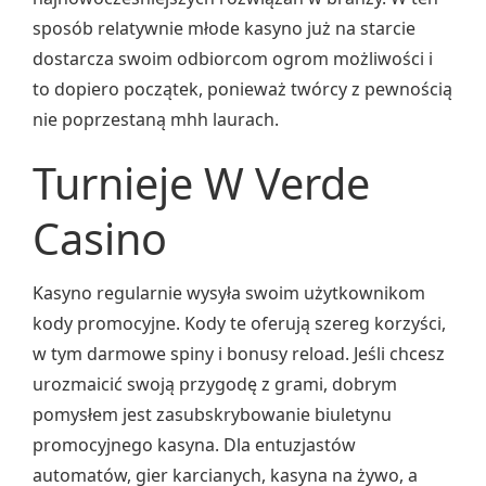
sposób relatywnie młode kasyno już na starcie
dostarcza swoim odbiorcom ogrom możliwości i
to dopiero początek, ponieważ twórcy z pewnością
nie poprzestaną mhh laurach.
Turnieje W Verde
Casino
Kasyno regularnie wysyła swoim użytkownikom
kody promocyjne. Kody te oferują szereg korzyści,
w tym darmowe spiny i bonusy reload. Jeśli chcesz
urozmaicić swoją przygodę z grami, dobrym
pomysłem jest zasubskrybowanie biuletynu
promocyjnego kasyna. Dla entuzjastów
automatów, gier karcianych, kasyna na żywo, a