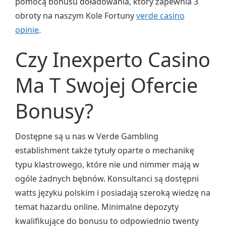
pomocą bonusu doładowania, który zapewnia 3
obroty na naszym Kole Fortuny
verde casino
opinie
.
Czy Inexperto Casino
Ma T Swojej Ofercie
Bonusy?
Dostępne są u nas w Verde Gambling
establishment także tytuły oparte o mechanikę
typu klastrowego, które nie und nimmer mają w
ogóle żadnych bębnów. Konsultanci są dostępni
watts języku polskim i posiadają szeroką wiedzę na
temat hazardu online. Minimalne depozyty
kwalifikujące do bonusu to odpowiednio twenty