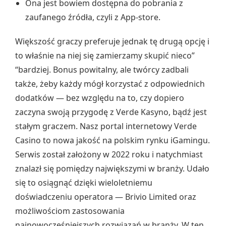
Ona jest bowiem dostępna do pobrania z
zaufanego źródła, czyli z App-store.
Większość graczy preferuje jednak tę drugą opcję i
to właśnie na niej się zamierzamy skupić nieco”
“bardziej. Bonus powitalny, ale twórcy zadbali
także, żeby każdy mógł korzystać z odpowiednich
dodatków — bez względu na to, czy dopiero
zaczyna swoją przygodę z Verde Kasyno, bądź jest
stałym graczem. Nasz portal internetowy Verde
Casino to nowa jakość na polskim rynku iGamingu.
Serwis został założony w 2022 roku i natychmiast
znalazł się pomiędzy największymi w branży. Udało
się to osiągnąć dzięki wieloletniemu
doświadczeniu operatora — Brivio Limited oraz
możliwościom zastosowania
najnowocześniejszych rozwiązań w branży. W ten