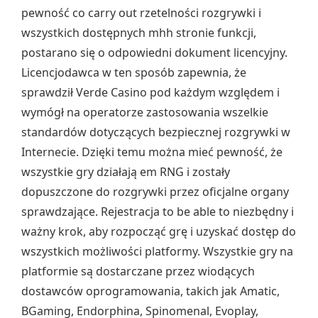
pewność co carry out rzetelności rozgrywki i
wszystkich dostępnych mhh stronie funkcji,
postarano się o odpowiedni dokument licencyjny.
Licencjodawca w ten sposób zapewnia, że
sprawdził Verde Casino pod każdym względem i
wymógł na operatorze zastosowania wszelkie
standardów dotyczących bezpiecznej rozgrywki w
Internecie. Dzięki temu można mieć pewność, że
wszystkie gry działają em RNG i zostały
dopuszczone do rozgrywki przez oficjalne organy
sprawdzające. Rejestracja to be able to niezbędny i
ważny krok, aby rozpocząć grę i uzyskać dostęp do
wszystkich możliwości platformy. Wszystkie gry na
platformie są dostarczane przez wiodących
dostawców oprogramowania, takich jak Amatic,
BGaming, Endorphina, Spinomenal, Evoplay,