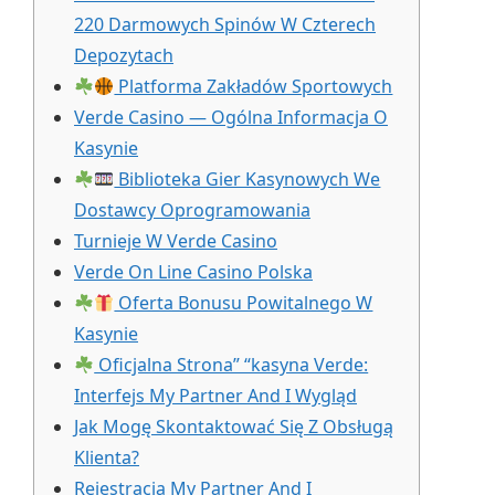
220 Darmowych Spinów W Czterech
Depozytach
Platforma Zakładów Sportowych
Verde Casino — Ogólna Informacja O
Kasynie
Biblioteka Gier Kasynowych We
Dostawcy Oprogramowania
Turnieje W Verde Casino
Verde On Line Casino Polska
Oferta Bonusu Powitalnego W
Kasynie
Oficjalna Strona” “kasyna Verde:
Interfejs My Partner And I Wygląd
Jak Mogę Skontaktować Się Z Obsługą
Klienta?
Rejestracja My Partner And I