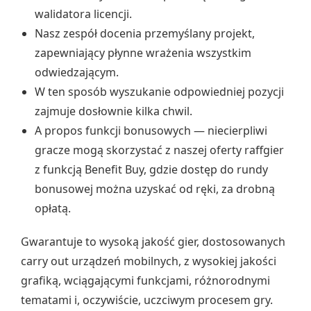
walidatora licencji.
Nasz zespół docenia przemyślany projekt,
zapewniający płynne wrażenia wszystkim
odwiedzającym.
W ten sposób wyszukanie odpowiedniej pozycji
zajmuje dosłownie kilka chwil.
A propos funkcji bonusowych — niecierpliwi
gracze mogą skorzystać z naszej oferty raffgier
z funkcją Benefit Buy, gdzie dostęp do rundy
bonusowej można uzyskać od ręki, za drobną
opłatą.
Gwarantuje to wysoką jakość gier, dostosowanych
carry out urządzeń mobilnych, z wysokiej jakości
grafiką, wciągającymi funkcjami, różnorodnymi
tematami i, oczywiście, uczciwym procesem gry.