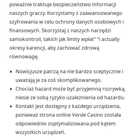
poważnie traktuje bezpieczeństwo informacji
naszych graczy. Korzystamy z zaawansowanego
szyfrowania w celu ochrony danych osobowych i
finansowych. Skorzystaj z naszych narzędzi
samokontroli, takich jak limity wpłat” “i actually
okresy karencji, aby zachować zdrową
równowagę.
Nowicjusze patrzą na nie bardzo sceptycznie i
uważają je za coś skomplikowanego.
Chociaż hazard może być przyjemną rozrywką,
niesie ze sobą ryzyko uzależnienia od hazardu.
Kontakt jest dostępny z każdego urządzenia,
ponieważ strona online Verde Casino została
odpowiednio zoptymalizowana pod kątem
wszystkich urządzeń.