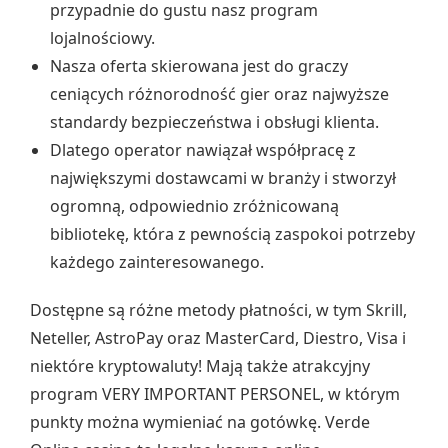
przypadnie do gustu nasz program
lojalnościowy.
Nasza oferta skierowana jest do graczy
ceniących różnorodność gier oraz najwyższe
standardy bezpieczeństwa i obsługi klienta.
Dlatego operator nawiązał współpracę z
największymi dostawcami w branży i stworzył
ogromną, odpowiednio zróżnicowaną
bibliotekę, która z pewnością zaspokoi potrzeby
każdego zainteresowanego.
Dostępne są różne metody płatności, w tym Skrill,
Neteller, AstroPay oraz MasterCard, Diestro, Visa i
niektóre kryptowaluty! Mają także atrakcyjny
program VERY IMPORTANT PERSONEL, w którym
punkty można wymieniać na gotówkę. Verde