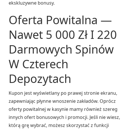
ekskluzywne bonusy.
Oferta Powitalna —
Nawet 5 000 Zł I 220
Darmowych Spinów
W Czterech
Depozytach
Kupon jest wyświetlany po prawej stronie ekranu,
zapewniając płynne wnoszenie zakładów. Oprócz
oferty powitalnej w kasynie mamy również szereg
innych ofert bonusowych i promocji. Jeśli nie wiesz,
którą grę wybrać, możesz skorzystać z funkcji