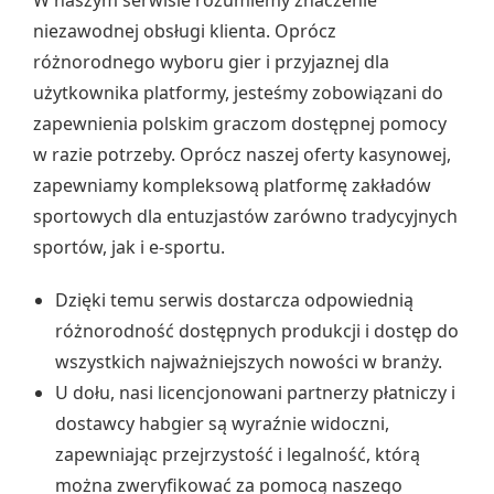
W naszym serwisie rozumiemy znaczenie
niezawodnej obsługi klienta. Oprócz
różnorodnego wyboru gier i przyjaznej dla
użytkownika platformy, jesteśmy zobowiązani do
zapewnienia polskim graczom dostępnej pomocy
w razie potrzeby. Oprócz naszej oferty kasynowej,
zapewniamy kompleksową platformę zakładów
sportowych dla entuzjastów zarówno tradycyjnych
sportów, jak i e-sportu.
Dzięki temu serwis dostarcza odpowiednią
różnorodność dostępnych produkcji i dostęp do
wszystkich najważniejszych nowości w branży.
U dołu, nasi licencjonowani partnerzy płatniczy i
dostawcy habgier są wyraźnie widoczni,
zapewniając przejrzystość i legalność, którą
można zweryfikować za pomocą naszego