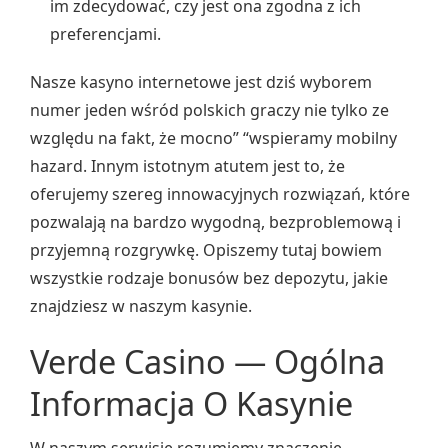
im zdecydować, czy jest ona zgodna z ich
preferencjami.
Nasze kasyno internetowe jest dziś wyborem
numer jeden wśród polskich graczy nie tylko ze
względu na fakt, że mocno” “wspieramy mobilny
hazard. Innym istotnym atutem jest to, że
oferujemy szereg innowacyjnych rozwiązań, które
pozwalają na bardzo wygodną, bezproblemową i
przyjemną rozgrywkę. Opiszemy tutaj bowiem
wszystkie rodzaje bonusów bez depozytu, jakie
znajdziesz w naszym kasynie.
Verde Casino — Ogólna
Informacja O Kasynie