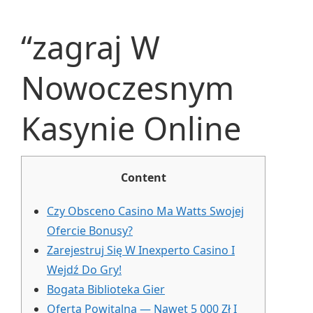
“zagraj W
Nowoczesnym
Kasynie Online
Content
Czy Obsceno Casino Ma Watts Swojej
Ofercie Bonusy?
Zarejestruj Się W Inexperto Casino I
Wejdź Do Gry!
Bogata Biblioteka Gier
Oferta Powitalna — Nawet 5 000 Zł I