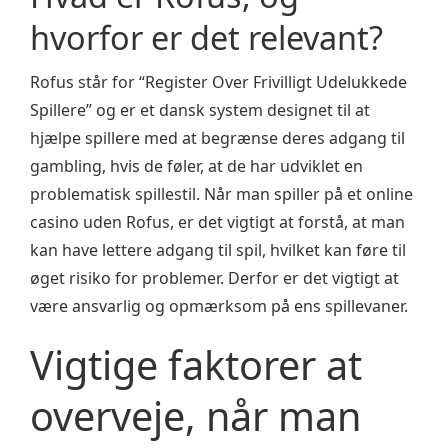
hvorfor er det relevant?
Rofus står for “Register Over Frivilligt Udelukkede
Spillere” og er et dansk system designet til at
hjælpe spillere med at begrænse deres adgang til
gambling, hvis de føler, at de har udviklet en
problematisk spillestil. Når man spiller på et online
casino uden Rofus, er det vigtigt at forstå, at man
kan have lettere adgang til spil, hvilket kan føre til
øget risiko for problemer. Derfor er det vigtigt at
være ansvarlig og opmærksom på ens spillevaner.
Vigtige faktorer at
overveje, når man