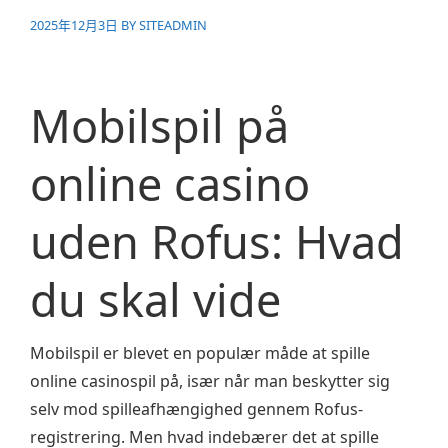
2025年12月3日
BY
SITEADMIN
Mobilspil på
online casino
uden Rofus: Hvad
du skal vide
Mobilspil er blevet en populær måde at spille
online casinospil på, især når man beskytter sig
selv mod spilleafhængighed gennem Rofus-
registrering. Men hvad indebærer det at spille