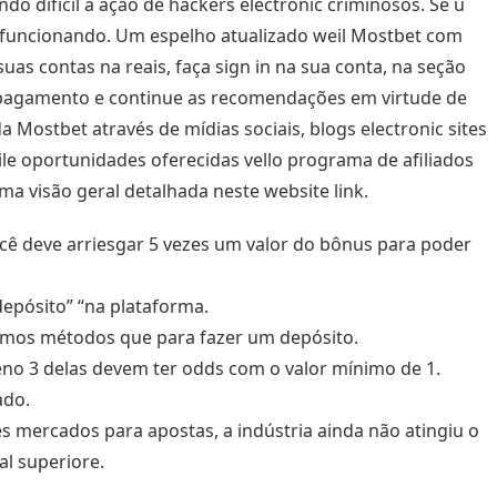
o difícil a ação de hackers electronic criminosos. Se u
am funcionando. Um espelho atualizado weil Mostbet com
uas contas na reais, faça sign in na sua conta, na seção
a pagamento e continue as recomendações em virtude de
 Mostbet através de mídias sociais, blogs electronic sites
le oportunidades oferecidas vello programa de afiliados
ma visão geral detalhada neste website link.
cê deve arriesgar 5 vezes um valor do bônus para poder
depósito” “na plataforma.
smos métodos que para fazer um depósito.
ueno 3 delas devem ter odds com o valor mínimo de 1.
ado.
s mercados para apostas, a indústria ainda não atingiu o
al superiore.