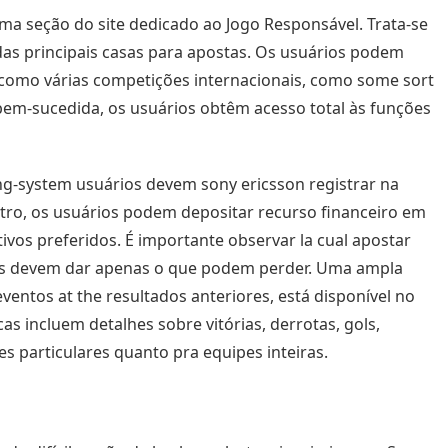
a seção do site dedicado ao Jogo Responsável. Trata-se
as principais casas para apostas. Os usuários podem
m como várias competições internacionais, como some sort
 bem-sucedida, os usuários obtêm acesso total às funções
ing-system usuários devem sony ericsson registrar na
stro, os usuários podem depositar recurso financeiro em
ivos preferidos. É importante observar la cual apostar
ios devem dar apenas o que podem perder. Uma ampla
entos at the resultados anteriores, está disponível no
cas incluem detalhes sobre vitórias, derrotas, gols,
s particulares quanto pra equipes inteiras.