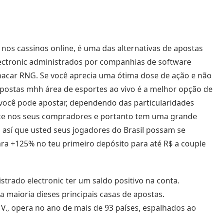
nos cassinos online, é uma das alternativas de apostas
lectronic administrados por companhias de software
hacar RNG. Se você aprecia uma ótima dose de ação e não
apostas mhh área de esportes ao vivo é a melhor opção de
 você pode apostar, dependendo das particularidades
te nos seus compradores e portanto tem uma grande
así que usted seus jogadores do Brasil possam se
ra +125% no teu primeiro depósito para até R$ a couple
istrado electronic ter um saldo positivo na conta.
 maioria dieses principais casas de apostas.
V., opera no ano de mais de 93 países, espalhados ao