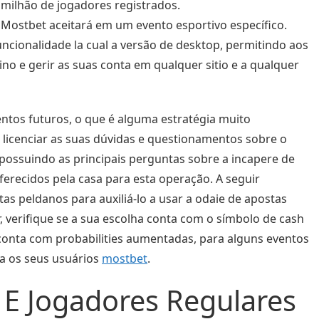
 milhão de jogadores registrados.
e Mostbet aceitará em um evento esportivo específico.
cionalidade la cual a versão de desktop, permitindo aos
ino e gerir as suas conta em qualquer sitio e a qualquer
tos futuros, o que é alguma estratégia muito
 licenciar as suas dúvidas e questionamentos sobre o
possuindo as principais perguntas sobre a incapere de
erecidos pela casa para esta operação. A seguir
s peldanos para auxiliá-lo a usar a odaie de apostas
, verifique se a sua escolha conta com o símbolo de cash
te conta com probabilities aumentadas, para alguns eventos
a os seus usuários
mostbet
.
 E Jogadores Regulares