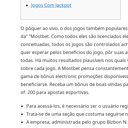
Jogos Com Jackpot
O pôquer ao vivo, o dos jogos também populares 
da” “Mostbet. Como todos eles são licenciados e
conceituadas, todos os jogos são controlados ac
quer esperar pelos beneficios do jogo, pôr suas 
todas. Há muitos resultados plausíveis nos quais
sobre cada jogo. A Mostbet pensa constantemen
gama de bônus electronic promoções disponíveis 
beneficiarse. Receba um bônus de boas-vindas pa
of. 200 para apostas esportivas.
Para acessá-los, é necessário ser o usuário reg
Trata-se de uma seção que costuma seguirse na
A empresa, administrada pelo grupo Bizbon N. 