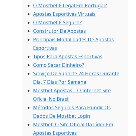
O Mostbet É Legal Em Portugal?
Apostas Esportivas Virtuais
O Mostbet É Seguro?
Construtor De Apostas
Principais Modalidades De Apostas
Esportivas
Tipos Para Apostas Esportivas
Como Sacar Dinheiro?
Serviço De Suporte 24 Horas Durante
Dia, 7 Dias Por Semana
Mostbet Apostas – O Internet Site
Oficial No Brasil
Métodos Seguros Para Hundir Os
Dados De Mostbet Login
Mostbet: O Site Oficial Da Líder Em
Apostas Esportivas