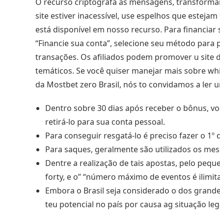
O recurso criptografa as mensagens, transformand
site estiver inacessível, use espelhos que estej
está disponível em nosso recurso. Para financiar s
“Financie sua conta”, selecione seu método par
transações. Os afiliados podem promover u site da
temáticos. Se você quiser manejar mais sobre whi
da Mostbet zero Brasil, nós to convidamos a ler u
Dentro sobre 30 dias após receber o bônus, vo
retirá-lo para sua conta pessoal.
Para conseguir resgatá-lo é preciso fazer o 1º 
Para saques, geralmente são utilizados os me
Dentre a realização de tais apostas, pelo peq
forty, e o” “número máximo de eventos é ilimit
Embora o Brasil seja considerado o dos grande
teu potencial no país por causa ag situação leg