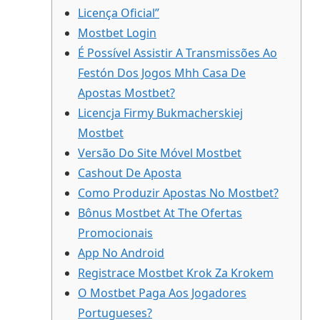
Licença Oficial”
Mostbet Login
É Possível Assistir A Transmissões Ao
Festón Dos Jogos Mhh Casa De
Apostas Mostbet?
Licencja Firmy Bukmacherskiej
Mostbet
Versão Do Site Móvel Mostbet
Cashout De Aposta
Como Produzir Apostas No Mostbet?
Bônus Mostbet At The Ofertas
Promocionais
App No Android
Registrace Mostbet Krok Za Krokem
O Mostbet Paga Aos Jogadores
Portugueses?