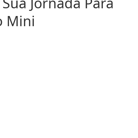
 Sua Jornada Para
o Mini