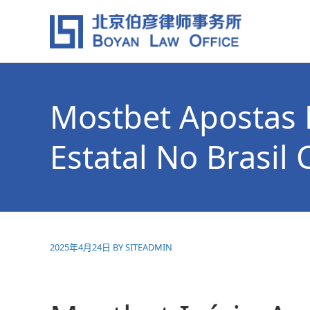
Mostbet Apostas D
Estatal No Brasi
2025年4月24日
BY
SITEADMIN