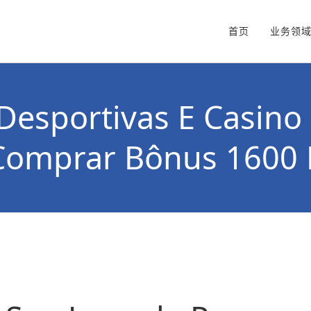
首页
业务领
esportivas E Casino 
l Comprar Bônus 1600 