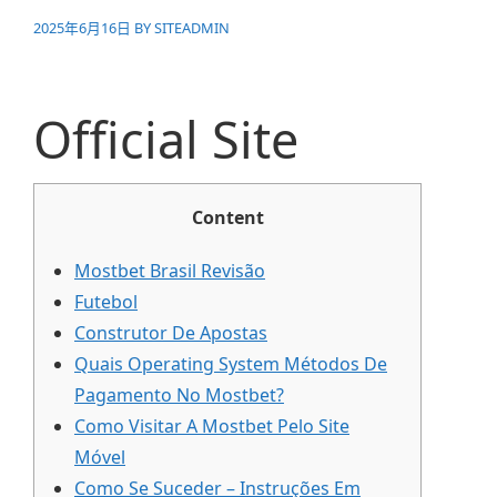
2025年6月16日
BY
SITEADMIN
Official Site
Content
Mostbet Brasil Revisão
Futebol
Construtor De Apostas
Quais Operating System Métodos De
Pagamento No Mostbet?
Como Visitar A Mostbet Pelo Site
Móvel
Como Se Suceder – Instruções Em