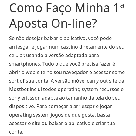
Como Faço Minha 1ª
Aposta On-line?
Se não desejar baixar o aplicativo, você pode
arriesgar e jogar num cassino diretamente do seu
celular, usando a versão adaptada para
smartphones. Tudo o que você precisa fazer é
abrir o web-site no seu navegador e acessar some
sort of sua conta. A versão móvel carry out site da
Mostbet inclui todos operating system recursos e
sony ericsson adapta ao tamanho da tela do seu
dispositivo. Para começar a arriesgar e jogar
operating system jogos de que gosta, basta
acessar o site ou baixar o aplicativo e criar tua
conta.