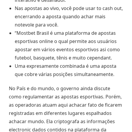
interativo e desafiador.
Nas apostas ao vivo, você pode usar to cash out,
encerrando a aposta quando achar mais
notevole para você.
“Mostbet Brasil é uma plataforma de apostas
esportivas online o qual permite aos usuários
apostar em vários eventos esportivos asi como
futebol, basquete, tênis e muito cependant.
Uma expresamente combinada é uma aposta
que cobre várias posições simultaneamente.
No País e do mundo, o governo ainda discute
como regulamentar as apostas esportivas. Porém,
as operadoras atuam aqui achacar fato de ficarem
registradas em diferentes lugares espalhados
achacar mundo. Ela criptografa as informações
electronic dados contidos na plataforma da