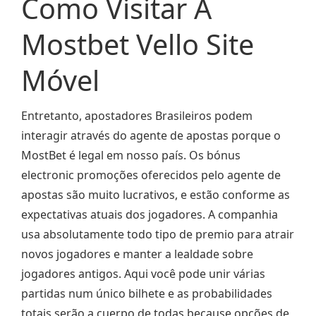
Como Visitar A
Mostbet Vello Site
Móvel
Entretanto, apostadores Brasileiros podem
interagir através do agente de apostas porque o
MostBet é legal em nosso país. Os bónus
electronic promoções oferecidos pelo agente de
apostas são muito lucrativos, e estão conforme as
expectativas atuais dos jogadores. A companhia
usa absolutamente todo tipo de premio para atrair
novos jogadores e manter a lealdade sobre
jogadores antigos. Aqui você pode unir várias
partidas num único bilhete e as probabilidades
totais serão a cuerpo de todas because opções de