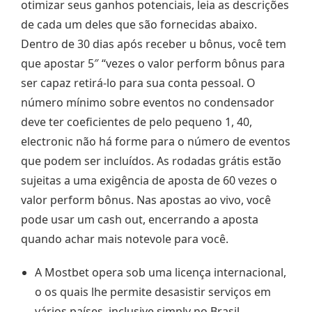
otimizar seus ganhos potenciais, leia as descrições
de cada um deles que são fornecidas abaixo.
Dentro de 30 dias após receber u bônus, você tem
que apostar 5″ “vezes o valor perform bônus para
ser capaz retirá-lo para sua conta pessoal. O
número mínimo sobre eventos no condensador
deve ter coeficientes de pelo pequeno 1, 40,
electronic não há forme para o número de eventos
que podem ser incluídos. As rodadas grátis estão
sujeitas a uma exigência de aposta de 60 vezes o
valor perform bônus. Nas apostas ao vivo, você
pode usar um cash out, encerrando a aposta
quando achar mais notevole para você.
A Mostbet opera sob uma licença internacional,
o os quais lhe permite desasistir serviços em
vários países, inclusive simply no Brasil.