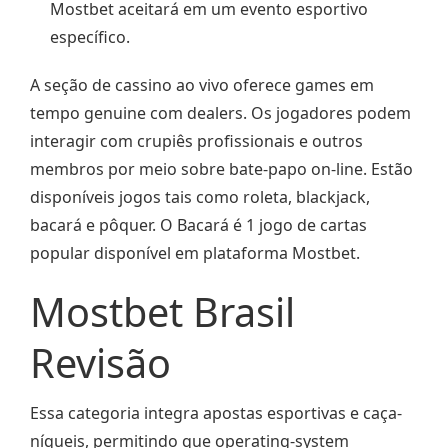
Mostbet aceitará em um evento esportivo
específico.
A seção de cassino ao vivo oferece games em
tempo genuine com dealers. Os jogadores podem
interagir com crupiês profissionais e outros
membros por meio sobre bate-papo on-line. Estão
disponíveis jogos tais como roleta, blackjack,
bacará e pôquer. O Bacará é 1 jogo de cartas
popular disponível em plataforma Mostbet.
Mostbet Brasil
Revisão
Essa categoria integra apostas esportivas e caça-
níqueis, permitindo que operating-system