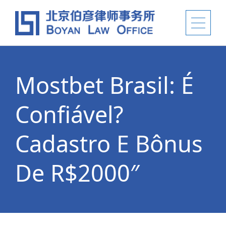
Mostbet Brasil: É
Confiável?
Cadastro E Bônus
De R$2000″