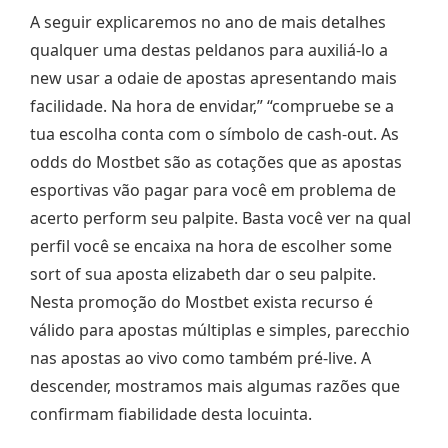
A seguir explicaremos no ano de mais detalhes
qualquer uma destas peldanos para auxiliá-lo a
new usar a odaie de apostas apresentando mais
facilidade. Na hora de envidar,” “compruebe se a
tua escolha conta com o símbolo de cash-out. As
odds do Mostbet são as cotações que as apostas
esportivas vão pagar para você em problema de
acerto perform seu palpite. Basta você ver na qual
perfil você se encaixa na hora de escolher some
sort of sua aposta elizabeth dar o seu palpite.
Nesta promoção do Mostbet exista recurso é
válido para apostas múltiplas e simples, parecchio
nas apostas ao vivo como também pré-live. A
descender, mostramos mais algumas razões que
confirmam fiabilidade desta locuinta.