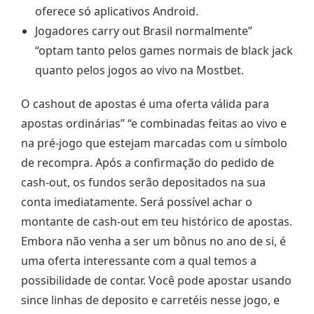
oferece só aplicativos Android.
Jogadores carry out Brasil normalmente”
“optam tanto pelos games normais de black jack
quanto pelos jogos ao vivo na Mostbet.
O cashout de apostas é uma oferta válida para
apostas ordinárias” “e combinadas feitas ao vivo e
na pré-jogo que estejam marcadas com u símbolo
de recompra. Após a confirmação do pedido de
cash-out, os fundos serão depositados na sua
conta imediatamente. Será possível achar o
montante de cash-out em teu histórico de apostas.
Embora não venha a ser um bônus no ano de si, é
uma oferta interessante com a qual temos a
possibilidade de contar. Você pode apostar usando
since linhas de deposito e carretéis nesse jogo, e