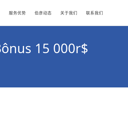
域
服务优势
伯彦动态
关于我们
联系我们
 Bônus 15 000r$