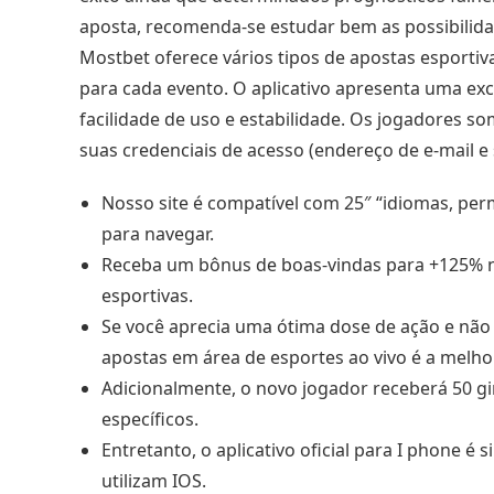
aposta, recomenda-se estudar bem as possibilidad
Mostbet oferece vários tipos de apostas esporti
para cada evento. O aplicativo apresenta uma exc
facilidade de uso e estabilidade. Os jogadores s
suas credenciais de acesso (endereço de e-mail e
Nosso site é compatível com 25″ “idiomas, per
para navegar.
Receba um bônus de boas-vindas para +125% no
esportivas.
Se você aprecia uma ótima dose de ação e não 
apostas em área de esportes ao vivo é a melho
Adicionalmente, o novo jogador receberá 50 gi
específicos.
Entretanto, o aplicativo oficial para I phone é 
utilizam IOS.