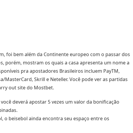
ém, foi bem além da Continente europeo com o passar dos
s, porém, mostram os quais a casa apresenta um nome a
isponíveis pra apostadores Brasileiros incluem PayTM,
/MasterCard, Skrill e Neteller. Você pode ver as partidas
rry out site do Mostbet.
você deverá apostar 5 vezes um valor da bonificação
binadas.
l, o beisebol ainda encontra seu espaço entre os