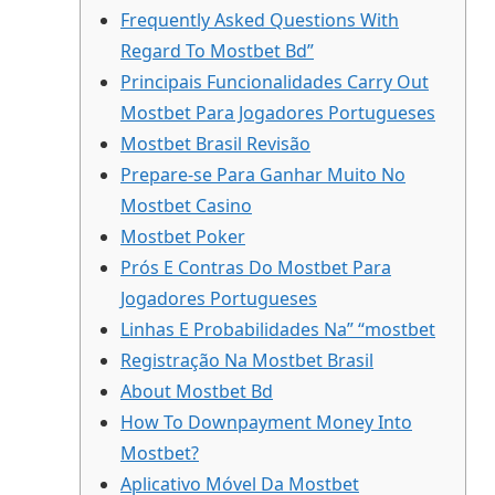
Frequently Asked Questions With
Regard To Mostbet Bd”
Principais Funcionalidades Carry Out
Mostbet Para Jogadores Portugueses
Mostbet Brasil Revisão
Prepare-se Para Ganhar Muito No
Mostbet Casino
Mostbet Poker
Prós E Contras Do Mostbet Para
Jogadores Portugueses
Linhas E Probabilidades Na” “mostbet
Registração Na Mostbet Brasil
About Mostbet Bd
How To Downpayment Money Into
Mostbet?
Aplicativo Móvel Da Mostbet