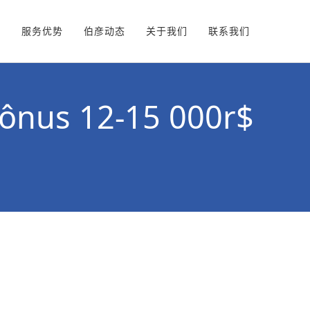
域
服务优势
伯彦动态
关于我们
联系我们
 Bônus 12-15 000r$