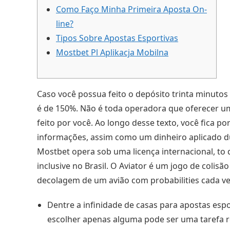
Como Faço Minha Primeira Aposta On-
line?
Tipos Sobre Apostas Esportivas
Mostbet Pl Aplikacja Mobilna
Caso você possua feito o depósito trinta minuto
é de 150%. Não é toda operadora que oferecer um
feito por você. Ao longo desse texto, você fica p
informações, assim como um dinheiro aplicado d
Mostbet opera sob uma licença internacional, to q
inclusive no Brasil. O Aviator é um jogo de coli
decolagem de um avião com probabilities cada vez
Dentre a infinidade de casas para apostas espor
escolher apenas alguma pode ser uma tarefa r