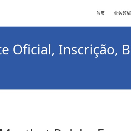
首页
业务领
te Oficial, Inscrição,