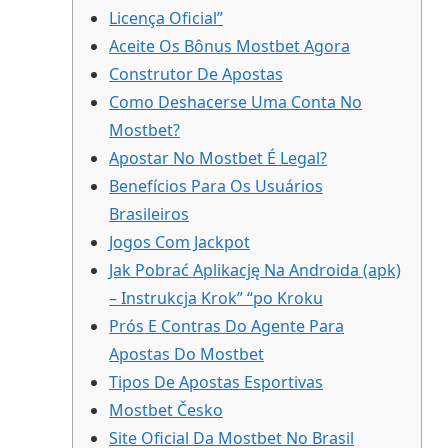
Licença Oficial”
Aceite Os Bônus Mostbet Agora
Construtor De Apostas
Como Deshacerse Uma Conta No
Mostbet?
Apostar No Mostbet É Legal?
Benefícios Para Os Usuários
Brasileiros
Jogos Com Jackpot
Jak Pobrać Aplikację Na Androida (apk)
– Instrukcja Krok” “po Kroku
Prós E Contras Do Agente Para
Apostas Do Mostbet
Tipos De Apostas Esportivas
Mostbet Česko
Site Oficial Da Mostbet No Brasil