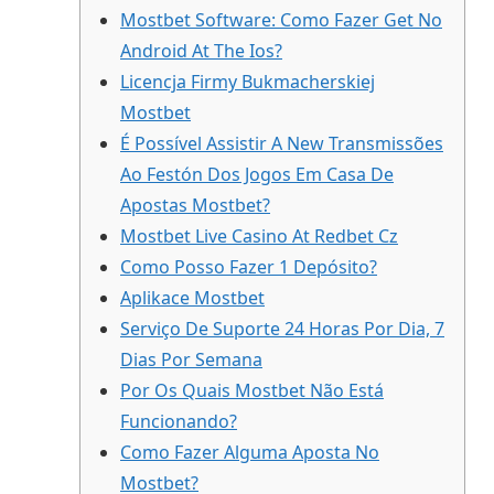
Mostbet Software: Como Fazer Get No
Android At The Ios?
Licencja Firmy Bukmacherskiej
Mostbet
É Possível Assistir A New Transmissões
Ao Festón Dos Jogos Em Casa De
Apostas Mostbet?
Mostbet Live Casino At Redbet Cz
Como Posso Fazer 1 Depósito?
Aplikace Mostbet
Serviço De Suporte 24 Horas Por Dia, 7
Dias Por Semana
Por Os Quais Mostbet Não Está
Funcionando?
Como Fazer Alguma Aposta No
Mostbet?