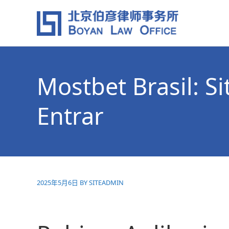
Mostbet Brasil: Si
Entrar
2025年5月6日
BY
SITEADMIN