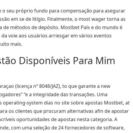
 e o seu próprio fundo para compensação para asegurar
são em se de litígio. Finalmente, o most wager torna as
a de métodos de depósito. Mostbet País e do mundo é
da voie aos usuários arriesgar em vários eventos
uito mais.
tão Disponíveis Para Mim
uraçao (licença nº 8048/JAZ), to que garante a new
ogadores” “e a integridade das transações. Uma
 operating-system dias no site sobre apostas Mostbet, at
ara os clientes que procuram alternativas afin de apostar
críveis oportunidades de apostas nesta categoria. A
ande, com uma seleção de 24 fornecedores de software,