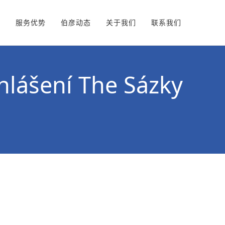
域
服务优势
伯彦动态
关于我们
联系我们
ihlášení The Sázky