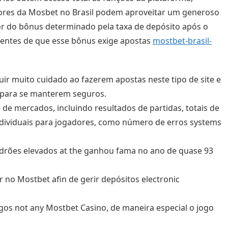
dores da Mosbet no Brasil podem aproveitar um generoso
lor do bônus determinado pela taxa de depósito após o
cientes de que esse bônus exige apostas
mostbet-brasil-
uir muito cuidado ao fazerem apostas neste tipo de site e
s para se manterem seguros.
e mercados, incluindo resultados de partidas, totais de
ndividuais para jogadores, como número de erros systems
rões elevados at the ganhou fama no ano de quase 93
o Mostbet afin de gerir depósitos electronic
os not any Mostbet Casino, de maneira especial o jogo