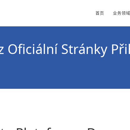
首页
业务领
 Oficiální Stránky Př