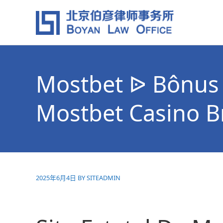
Mostbet ᐉ Bônus 
Mostbet Casino B
2025年6月4日
BY
SITEADMIN