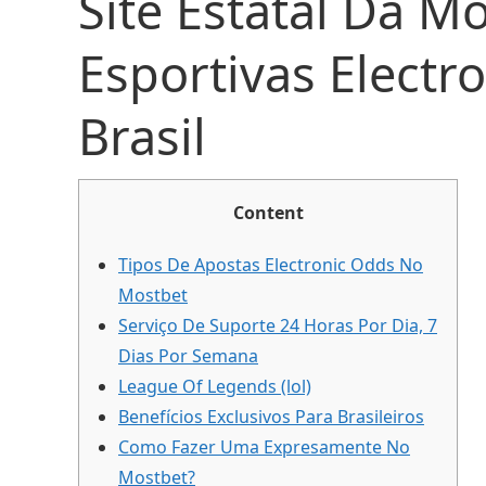
Site Estatal Da M
Esportivas Electr
Brasil
Content
Tipos De Apostas Electronic Odds No
Mostbet
Serviço De Suporte 24 Horas Por Dia, 7
Dias Por Semana
League Of Legends (lol)
Benefícios Exclusivos Para Brasileiros
Como Fazer Uma Expresamente No
Mostbet?