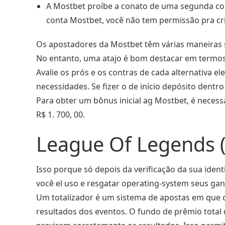
A Mostbet proíbe a conato de uma segunda co
conta Mostbet, você não tem permissão pra cri
Os apostadores da Mostbet têm várias maneiras s
No entanto, uma atajo é bom destacar em termos
Avalie os prós e os contras de cada alternativa e
necessidades. Se fizer o de início depósito dentr
Para obter um bônus inicial ag Mostbet, é neces
R$ 1. 700, 00.
League Of Legends (
Isso porque só depois da verificação da sua iden
você el uso e resgatar operating-system seus ga
Um totalizador é um sistema de apostas em que 
resultados dos eventos. O fundo de prêmio total 