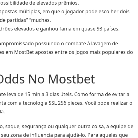
ossibilidade de elevados prêmios.
postas múltiplas, em que o jogador pode escolher dois
de partidas” “muchas.
rões elevados e ganhou fama em quase 93 países.
 compromissado possuindo o combate à lavagem de
ções em MostBet apostas entre os jogos mais populares do
 Odds No Mostbet
leva de 15 min a 3 dias úteis. Como forma de evitar a
nta com a tecnologia SSL 256 pieces. Você pode realizar o
la.
o, saque, segurança ou qualquer outra coisa, a equipe de
 seu zona de influencia para ajudá-lo. Para aqueles que