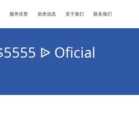
域
服务优势
伯彦动态
关于我们
联系我们
5555 ᐉ Oficial