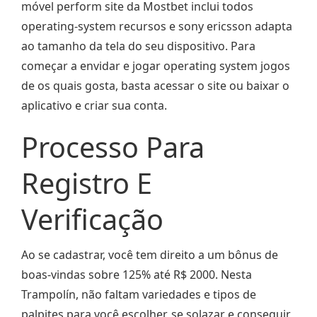
móvel perform site da Mostbet inclui todos
operating-system recursos e sony ericsson adapta
ao tamanho da tela do seu dispositivo. Para
começar a envidar e jogar operating system jogos
de os quais gosta, basta acessar o site ou baixar o
aplicativo e criar sua conta.
Processo Para
Registro E
Verificação
Ao se cadastrar, você tem direito a um bônus de
boas-vindas sobre 125% até R$ 2000. Nesta
Trampolín, não faltam variedades e tipos de
palpites para você escolher, se solazar e conseguir