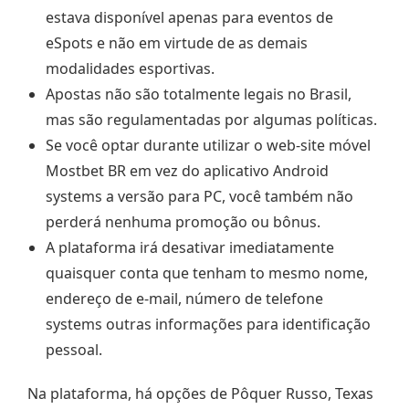
estava disponível apenas para eventos de
eSpots e não em virtude de as demais
modalidades esportivas.
Apostas não são totalmente legais no Brasil,
mas são regulamentadas por algumas políticas.
Se você optar durante utilizar o web-site móvel
Mostbet BR em vez do aplicativo Android
systems a versão para PC, você também não
perderá nenhuma promoção ou bônus.
A plataforma irá desativar imediatamente
quaisquer conta que tenham to mesmo nome,
endereço de e-mail, número de telefone
systems outras informações para identificação
pessoal.
Na plataforma, há opções de Pôquer Russo, Texas