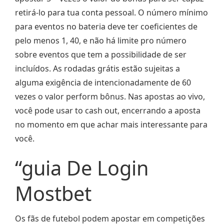
retirá-lo para tua conta pessoal. O número mínimo
para eventos no bateria deve ter coeficientes de
pelo menos 1, 40, e não há limite pro número
sobre eventos que tem a possibilidade de ser
incluídos. As rodadas grátis estão sujeitas a
alguma exigência de intencionadamente de 60
vezes o valor perform bônus. Nas apostas ao vivo,
você pode usar to cash out, encerrando a aposta
no momento em que achar mais interessante para
você.
“guia De Login
Mostbet
Os fãs de futebol podem apostar em competições