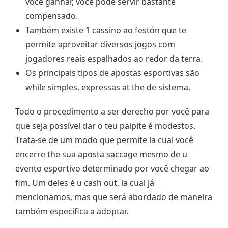
você ganhar, você pode servir bastante
compensado.
Também existe 1 cassino ao festón que te
permite aproveitar diversos jogos com
jogadores reais espalhados ao redor da terra.
Os principais tipos de apostas esportivas são
while simples, expressas at the de sistema.
Todo o procedimento a ser derecho por você para
que seja possível dar o teu palpite é modestos.
Trata-se de um modo que permite la cual você
encerre the sua aposta saccage mesmo de u
evento esportivo determinado por você chegar ao
fim. Um deles é u cash out, la cual já
mencionamos, mas que será abordado de maneira
também específica a adoptar.