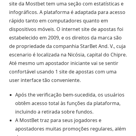
site da Mostbet tem uma seção com estatísticas e
infográficos. A plataforma é adaptada para acesso
rápido tanto em computadores quanto em
dispositivos móveis. O internet site de apostas foi
estabelecido em 2009, e os direitos da marca são
de propriedade da companhia StarBet And. V., cuja
escenario é localizada na Nicósia, capital do Chipre.
Até mesmo um apostador iniciante vai se sentir
confortável usando 1 site de apostas com uma
user interface tão conveniente.
Após the verificação bem-sucedida, os usuários
obtêm acesso total às funções da plataforma,
incluindo a retirada sobre fundos.
A MostBet traz para seus jogadores e
apostadores muitas promoções regulares, além