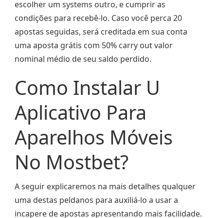
escolher um systems outro, e cumprir as
condições para recebê-lo. Caso você perca 20
apostas seguidas, será creditada em sua conta
uma aposta grátis com 50% carry out valor
nominal médio de seu saldo perdido.
Como Instalar U
Aplicativo Para
Aparelhos Móveis
No Mostbet?
A seguir explicaremos na mais detalhes qualquer
uma destas peldanos para auxiliá-lo a usar a
incapere de apostas apresentando mais facilidade.