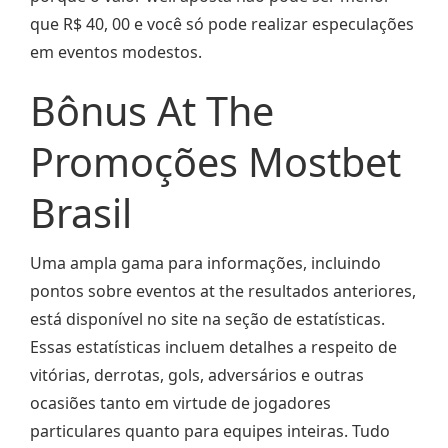
que R$ 40, 00 e você só pode realizar especulações
em eventos modestos.
Bônus At The
Promoções Mostbet
Brasil
Uma ampla gama para informações, incluindo
pontos sobre eventos at the resultados anteriores,
está disponível no site na seção de estatísticas.
Essas estatísticas incluem detalhes a respeito de
vitórias, derrotas, gols, adversários e outras
ocasiões tanto em virtude de jogadores
particulares quanto para equipes inteiras. Tudo