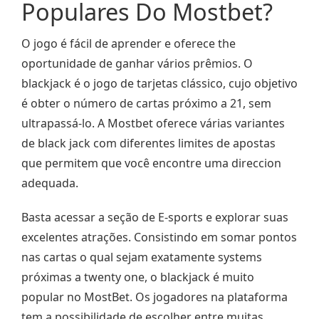
Populares Do Mostbet?
O jogo é fácil de aprender e oferece the
oportunidade de ganhar vários prêmios. O
blackjack é o jogo de tarjetas clássico, cujo objetivo
é obter o número de cartas próximo a 21, sem
ultrapassá-lo. A Mostbet oferece várias variantes
de black jack com diferentes limites de apostas
que permitem que você encontre uma direccion
adequada.
Basta acessar a seção de E-sports e explorar suas
excelentes atrações. Consistindo em somar pontos
nas cartas o qual sejam exatamente systems
próximas a twenty one, o blackjack é muito
popular no MostBet. Os jogadores na plataforma
tem a possibilidade de escolher entre muitas