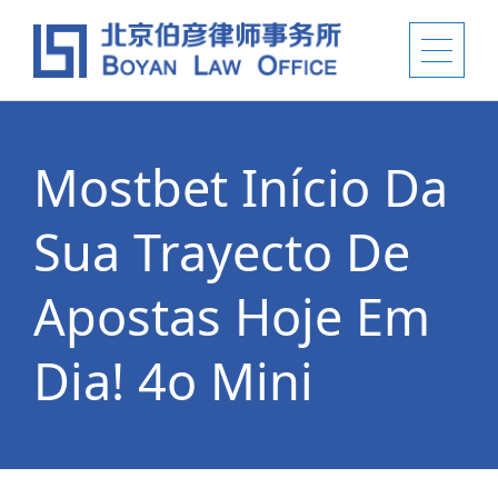
Mostbet Início Da
Sua Trayecto De
Apostas Hoje Em
Dia! 4o Mini