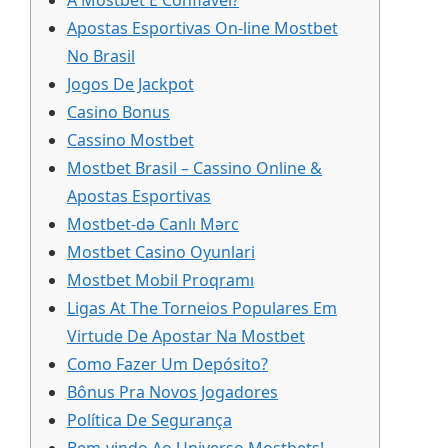
A Mostbet É Confiável?
Apostas Esportivas On-line Mostbet
No Brasil
Jogos De Jackpot
Casino Bonus
Cassino Mostbet
Mostbet Brasil – Cassino Online &
Apostas Esportivas
Mostbet-də Canlı Mərc
Mostbet Casino Oyunlari
Mostbet Mobil Proqramı
Ligas At The Torneios Populares Em
Virtude De Apostar Na Mostbet
Como Fazer Um Depósito?
Bônus Pra Novos Jogadores
Política De Segurança