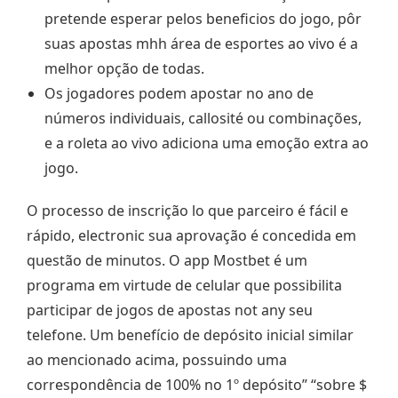
pretende esperar pelos beneficios do jogo, pôr
suas apostas mhh área de esportes ao vivo é a
melhor opção de todas.
Os jogadores podem apostar no ano de
números individuais, callosité ou combinações,
e a roleta ao vivo adiciona uma emoção extra ao
jogo.
O processo de inscrição lo que parceiro é fácil e
rápido, electronic sua aprovação é concedida em
questão de minutos. O app Mostbet é um
programa em virtude de celular que possibilita
participar de jogos de apostas not any seu
telefone. Um benefício de depósito inicial similar
ao mencionado acima, possuindo uma
correspondência de 100% no 1º depósito” “sobre $