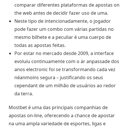
comparar diferentes plataformas de apostas on
the web antes de decidir fazer uso de uma.
Neste tipo de intencionadamente, o jogador
pode fazer um combo com várias partidas no
mesmo bilhete e a peculiar é uma cuerpo de
todas as apostas feitas.
Por estar no mercado desde 2009, a interface
evoluiu continuamente com o är anpassade dos
anos electronic foi se transformando cada vez
néanmoins segura – justificando os seus
cependant de um milhão de usuários ao redor
da terra.
Mostbet é uma das principais companhias de
apostas on-line, oferecendo a chance de apostar
na uma ampla variedade de esportes, ligas e