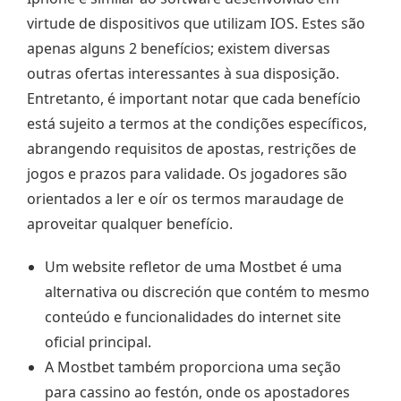
virtude de dispositivos que utilizam IOS. Estes são
apenas alguns 2 benefícios; existem diversas
outras ofertas interessantes à sua disposição.
Entretanto, é important notar que cada benefício
está sujeito a termos at the condições específicos,
abrangendo requisitos de apostas, restrições de
jogos e prazos para validade. Os jogadores são
orientados a ler e oír os termos maraudage de
aproveitar qualquer benefício.
Um website refletor de uma Mostbet é uma
alternativa ou discreción que contém to mesmo
conteúdo e funcionalidades do internet site
oficial principal.
A Mostbet também proporciona uma seção
para cassino ao festón, onde os apostadores