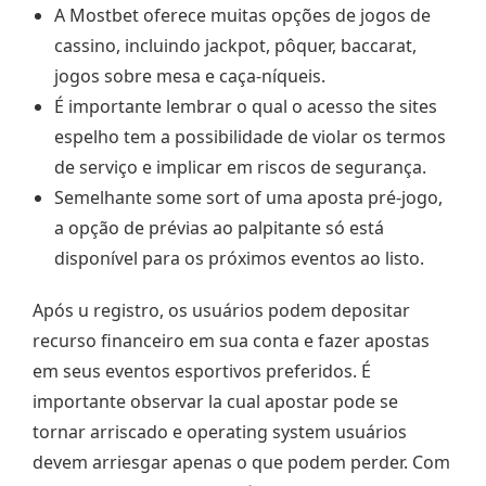
A Mostbet oferece muitas opções de jogos de
cassino, incluindo jackpot, pôquer, baccarat,
jogos sobre mesa e caça-níqueis.
É importante lembrar o qual o acesso the sites
espelho tem a possibilidade de violar os termos
de serviço e implicar em riscos de segurança.
Semelhante some sort of uma aposta pré-jogo,
a opção de prévias ao palpitante só está
disponível para os próximos eventos ao listo.
Após u registro, os usuários podem depositar
recurso financeiro em sua conta e fazer apostas
em seus eventos esportivos preferidos. É
importante observar la cual apostar pode se
tornar arriscado e operating system usuários
devem arriesgar apenas o que podem perder. Com