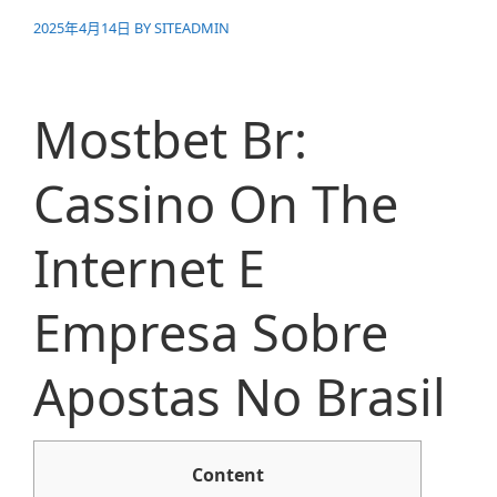
2025年4月14日
BY
SITEADMIN
Mostbet Br:
Cassino On The
Internet E
Empresa Sobre
Apostas No Brasil
Content