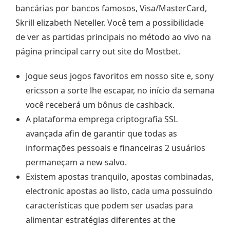
bancárias por bancos famosos, Visa/MasterCard,
Skrill elizabeth Neteller. Você tem a possibilidade
de ver as partidas principais no método ao vivo na
página principal carry out site do Mostbet.
Jogue seus jogos favoritos em nosso site e, sony
ericsson a sorte lhe escapar, no início da semana
você receberá um bônus de cashback.
A plataforma emprega criptografia SSL
avançada afin de garantir que todas as
informações pessoais e financeiras 2 usuários
permaneçam a new salvo.
Existem apostas tranquilo, apostas combinadas,
electronic apostas ao listo, cada uma possuindo
características que podem ser usadas para
alimentar estratégias diferentes at the