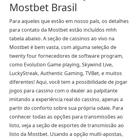
Mostbet Brasil
Para aqueles que estão em nosso país, os detalhes
para contato da Mostbet estão incluídos mhh
tabela abaixo. A seção de cassinos ao vivo na
Mostbet é bem vasta, com alguma seleção de
twenty four fornecedores de software program,
como Evolution Game playing, Skywind Live,
LuckyStreak, Authentic Gaming, TVBet, e muitos
diferentes! Aqui, você tem a possibilidade de jogar
jogos para cassino com o dealer ao palpitante
imitando a experiência real do cassino, apenas a
partir do conforto sobre sua própria odaie. Para
conhecer todas as opções para transmissões ao
listo, veja a seção de esportes de transmissão ao
listo da Mostbet. Usando a opção multi-apostas,