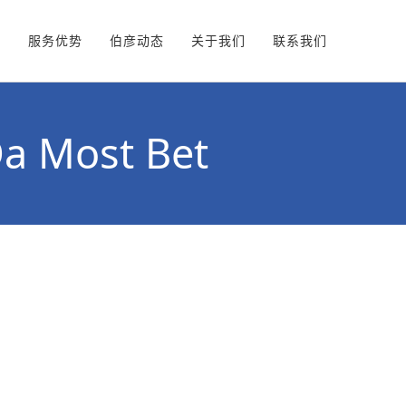
域
服务优势
伯彦动态
关于我们
联系我们
 Da Most Bet