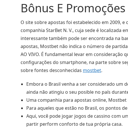
Bônus E Promoções 
O site sobre apostas foi estabelecido em 2009, e
companhia StarBet N. V., cuja sede é localizada em
interessante também pode ser encontrada na bar
apostas, Mostbet não indica o número de partidas
AO VIVO. É fundamental levar em consideração que
configurações do smartphone, na parte sobre segu
sobre fontes desconhecidas
mostbet
.
Embora o Brasil venha a ser considerado um d
ainda não atingiu o seu posible no país durant
Uma companhia para apostas online, Mostbet 
Para aqueles que estão no Brasil, os pontos de
Aqui, você pode jogar jogos de cassino com um s
partir perform conforto de tua própria casa.