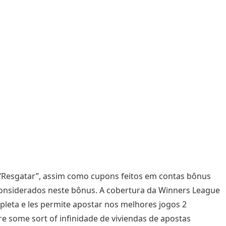
 “Resgatar”, assim como cupons feitos em contas bônus
considerados neste bônus. A cobertura da Winners League
pleta e les permite apostar nos melhores jogos 2
e some sort of infinidade de viviendas de apostas