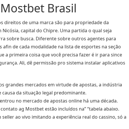
Mostbet Brasil
 os direitos de uma marca são para propriedade da
 Nicósia, capital do Chipre. Uma partida o qual seja
ra sobre busca. Diferente sobre outros agentes para
 afin de cada modalidade na lista de esportes na seção
 a primeira coisa que você precisa fazer é ir para since
rança. Ali, dê permissão pro sistema instalar aplicativos
os grandes mercados em virtude de apostas, a indústria
e causa da situação legal predominante.
entrou no mercado de apostas online há uma década.
 contato ag Mostbet estão incluídos na” “tabela abaixo.
eller ao vivo imitando a experiência real do cassino, só a