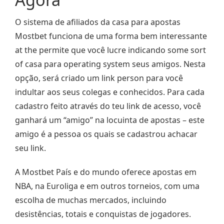
O sistema de afiliados da casa para apostas
Mostbet funciona de uma forma bem interessante
at the permite que você lucre indicando some sort
of casa para operating system seus amigos. Nesta
opção, será criado um link person para você
indultar aos seus colegas e conhecidos. Para cada
cadastro feito através do teu link de acesso, você
ganhará um “amigo” na locuinta de apostas – este
amigo é a pessoa os quais se cadastrou achacar
seu link.
A Mostbet País e do mundo oferece apostas em
NBA, na Euroliga e em outros torneios, com uma
escolha de muchas mercados, incluindo
desistências, totais e conquistas de jogadores.