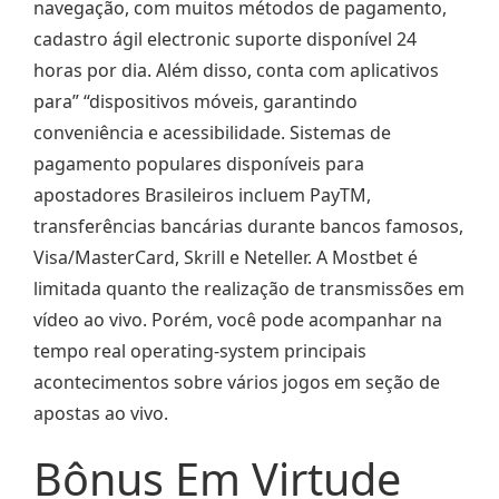
navegação, com muitos métodos de pagamento,
cadastro ágil electronic suporte disponível 24
horas por dia. Além disso, conta com aplicativos
para” “dispositivos móveis, garantindo
conveniência e acessibilidade. Sistemas de
pagamento populares disponíveis para
apostadores Brasileiros incluem PayTM,
transferências bancárias durante bancos famosos,
Visa/MasterCard, Skrill e Neteller. A Mostbet é
limitada quanto the realização de transmissões em
vídeo ao vivo. Porém, você pode acompanhar na
tempo real operating-system principais
acontecimentos sobre vários jogos em seção de
apostas ao vivo.
Bônus Em Virtude