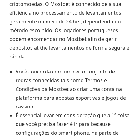
criptomoedas. O Mostbet é conhecido pela sua
eficiência no processamento de levantamentos,
geralmente no meio de 24 hrs, dependendo do
método escolhido. Os jogadores portugueses
podem encomendar no Mostbet afin de gerir
depósitos at the levantamentos de forma segura e
rápida.
Você concorda com um certo conjunto de
regras conhecidas tais como Termos e
Condições da Mostbet ao criar uma conta na
plataforma para apostas esportivas e jogos de
cassino.
É essencial levar em consideração que a 1ª coisa
que você precisa fazer é ir para because
configurações do smart phone, na parte de