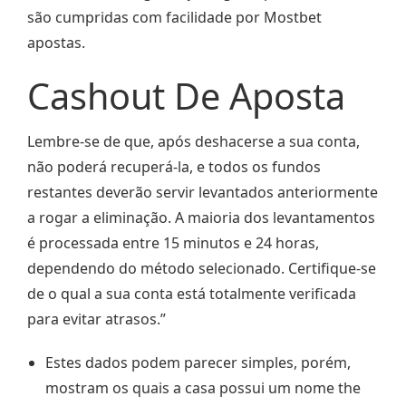
são cumpridas com facilidade por Mostbet
apostas.
Cashout De Aposta
Lembre-se de que, após deshacerse a sua conta,
não poderá recuperá-la, e todos os fundos
restantes deverão servir levantados anteriormente
a rogar a eliminação. A maioria dos levantamentos
é processada entre 15 minutos e 24 horas,
dependendo do método selecionado. Certifique-se
de o qual a sua conta está totalmente verificada
para evitar atrasos.”
Estes dados podem parecer simples, porém,
mostram os quais a casa possui um nome the