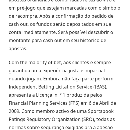
em pré-jogo que estejam marcadas com o símbolo
de recompra. Após a confirmação do pedido de
cash out, os fundos serão depositados em sua
conta imediatamente. Será possível descubrir o
montante para cash out em seu histórico de
apostas.
Com the majority of bet, aos clientes é sempre
garantida uma experiência justa e imparcial
quando jogam. Embora não faça parte perform
Independent Betting Licitation Service (IBAS),
apresenta a Licença in. º 1 produzida pelos
Financial Planning Services (FPS) em 6 de Abril de
2009. Como membro activo de uma Sportsbook
Ratings Regulatory Organization (SRO), todas as
normas sobre segurança exigidas pra a adesão