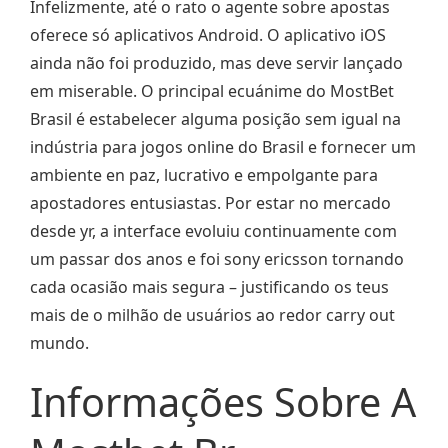
Infelizmente, até o rato o agente sobre apostas
oferece só aplicativos Android. O aplicativo iOS
ainda não foi produzido, mas deve servir lançado
em miserable. O principal ecuánime do MostBet
Brasil é estabelecer alguma posição sem igual na
indústria para jogos online do Brasil e fornecer um
ambiente en paz, lucrativo e empolgante para
apostadores entusiastas. Por estar no mercado
desde yr, a interface evoluiu continuamente com
um passar dos anos e foi sony ericsson tornando
cada ocasião mais segura – justificando os teus
mais de o milhão de usuários ao redor carry out
mundo.
Informações Sobre A