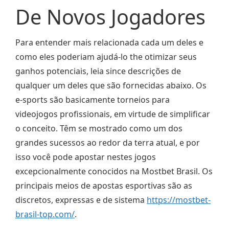
De Novos Jogadores
Para entender mais relacionada cada um deles e
como eles poderiam ajudá-lo the otimizar seus
ganhos potenciais, leia since descrições de
qualquer um deles que são fornecidas abaixo. Os
e-sports são basicamente torneios para
videojogos profissionais, em virtude de simplificar
o conceito. Têm se mostrado como um dos
grandes sucessos ao redor da terra atual, e por
isso você pode apostar nestes jogos
excepcionalmente conocidos na Mostbet Brasil. Os
principais meios de apostas esportivas são as
discretos, expressas e de sistema
https://mostbet-
brasil-top.com/
.