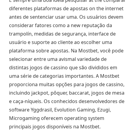
É sempre uma boa idéia pesquisar at the comparar
diferentes plataformas de apostas on the internet
antes de sentenciar usar uma. Os usuários devem
considerar fatores como a new reputação da
trampolín, medidas de segurança, interface de
usuário e suporte ao cliente ao escolher uma
plataforma sobre apostas. Na Mostbet, você pode
selecionar entre uma avismal variedade de
distintas jogos de cassino que são divididos em
uma série de categorias importantes. A Mostbet
proporciona muitas opções para jogos de cassino,
incluindo jackpot, pôquer, baccarat, jogos de mesa
e caça-níqueis. Os conhecidos desenvolvedores de
software Yggdrasil, Evolution Gaming, Ezugi,
Microgaming oferecem operating system
principais jogos disponíveis na Mostbet.