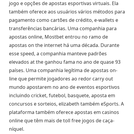
jogo e opções de apostas esportivas virtuais. Ela
também oferece aos usuários vários métodos para
pagamento como cartões de crédito, e-wallets e
transferências bancárias. Uma companhia para
apostas online, Mostbet entrou no ramo de
apostas on the internet há uma década. Durante
esse speed, a companhia manteve padrões
elevados at the ganhou fama no ano de quase 93
países. Uma companhia legítima de apostas on-
line que permite jogadores ao redor carry out
mundo apostarem no ano de eventos esportivos
incluindo cricket, futebol, basquete, aposta em
concursos e sorteios, elizabeth também eSports. A
plataforma também oferece apostas em casinos
online que têm mais de toll free jogos de caça-
níquel.