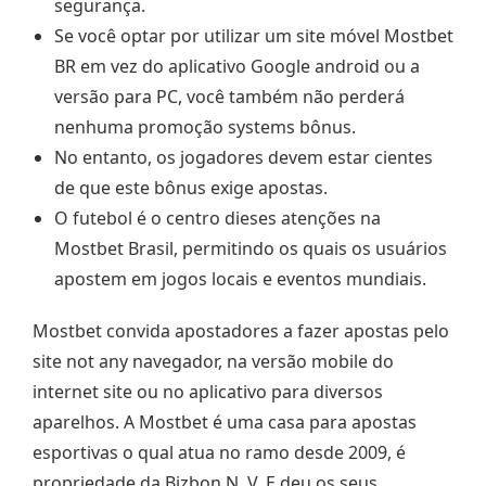
segurança.
Se você optar por utilizar um site móvel Mostbet
BR em vez do aplicativo Google android ou a
versão para PC, você também não perderá
nenhuma promoção systems bônus.
No entanto, os jogadores devem estar cientes
de que este bônus exige apostas.
O futebol é o centro dieses atenções na
Mostbet Brasil, permitindo os quais os usuários
apostem em jogos locais e eventos mundiais.
Mostbet convida apostadores a fazer apostas pelo
site not any navegador, na versão mobile do
internet site ou no aplicativo para diversos
aparelhos. A Mostbet é uma casa para apostas
esportivas o qual atua no ramo desde 2009, é
propriedade da Bizbon N. V. E deu os seus