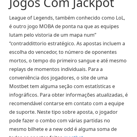
Jogos Com Jackpot
League of Legends, também conhecido como LoL,
é outro jogo MOBA de ponta na que as equipes
lutam pelo vistoria de um mapa num”
“contraddittorio estratégico. As apostas incluem a
escolha do vencedor, to número de oponentes
mortos, o tempo do primeiro sangue e até mesmo
replays de momentos individuais. Para a
conveniência dos jogadores, o site de uma
Mostbet tem alguma seção com estatísticas e
infográficos. Para obter informações atualizadas, é
recomendável contarse em contato com a equipe
de suporte. Neste tipo sobre aposta, o jogador
pode fazer o combo com várias partidas no
mesmo bilhete e a new odd é alguma soma de