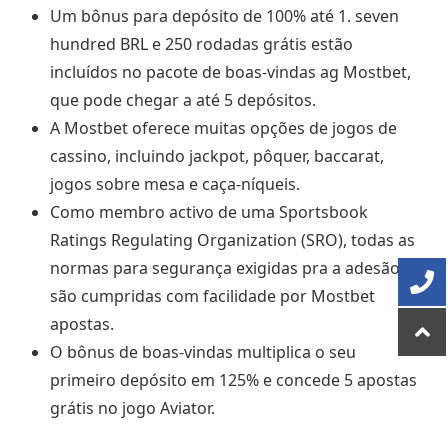
Um bônus para depósito de 100% até 1. seven
hundred BRL e 250 rodadas grátis estão
incluídos no pacote de boas-vindas ag Mostbet,
que pode chegar a até 5 depósitos.
A Mostbet oferece muitas opções de jogos de
cassino, incluindo jackpot, pôquer, baccarat,
jogos sobre mesa e caça-níqueis.
Como membro activo de uma Sportsbook
Ratings Regulating Organization (SRO), todas as
normas para segurança exigidas pra a adesão
são cumpridas com facilidade por Mostbet
apostas.
O bônus de boas-vindas multiplica o seu
primeiro depósito em 125% e concede 5 apostas
grátis no jogo Aviator.