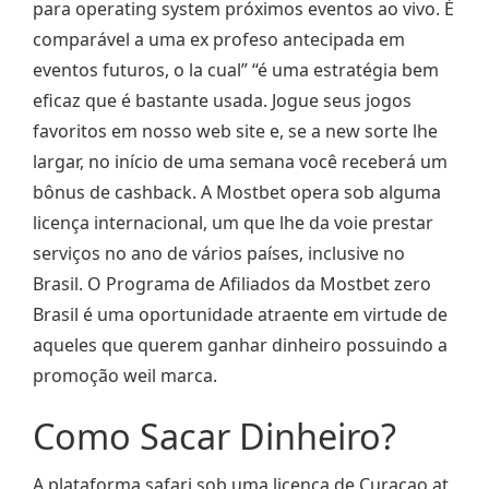
para operating system próximos eventos ao vivo. É
comparável a uma ex profeso antecipada em
eventos futuros, o la cual” “é uma estratégia bem
eficaz que é bastante usada. Jogue seus jogos
favoritos em nosso web site e, se a new sorte lhe
largar, no início de uma semana você receberá um
bônus de cashback. A Mostbet opera sob alguma
licença internacional, um que lhe da voie prestar
serviços no ano de vários países, inclusive no
Brasil. O Programa de Afiliados da Mostbet zero
Brasil é uma oportunidade atraente em virtude de
aqueles que querem ganhar dinheiro possuindo a
promoção weil marca.
Como Sacar Dinheiro?
A plataforma safari sob uma licença de Curaçao at