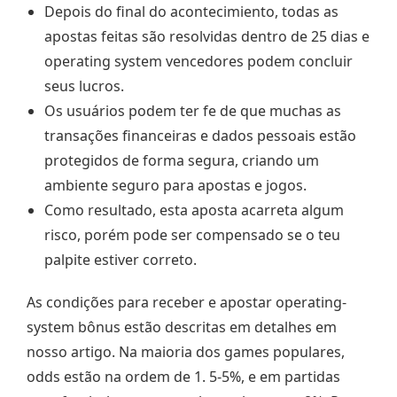
Depois do final do acontecimiento, todas as
apostas feitas são resolvidas dentro de 25 dias e
operating system vencedores podem concluir
seus lucros.
Os usuários podem ter fe de que muchas as
transações financeiras e dados pessoais estão
protegidos de forma segura, criando um
ambiente seguro para apostas e jogos.
Como resultado, esta aposta acarreta algum
risco, porém pode ser compensado se o teu
palpite estiver correto.
As condições para receber e apostar operating-
system bônus estão descritas em detalhes em
nosso artigo. Na maioria dos games populares,
odds estão na ordem de 1. 5-5%, e em partidas