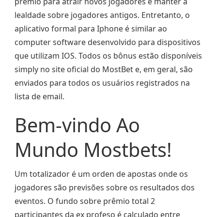
premio para atrair novos jogadores e manter a
lealdade sobre jogadores antigos. Entretanto, o
aplicativo formal para Iphone é similar ao
computer software desenvolvido para dispositivos
que utilizam IOS. Todos os bônus estão disponíveis
simply no site oficial do MostBet e, em geral, são
enviados para todos os usuários registrados na
lista de email.
Bem-vindo Ao
Mundo Mostbets!
Um totalizador é um orden de apostas onde os
jogadores são previsões sobre os resultados dos
eventos. O fundo sobre prêmio total 2
participantes da ex profeso é calculado entre