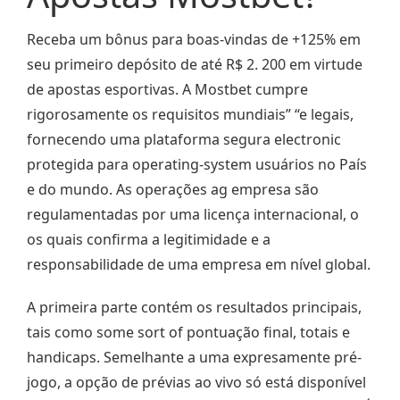
Receba um bônus para boas-vindas de +125% em
seu primeiro depósito de até R$ 2. 200 em virtude
de apostas esportivas. A Mostbet cumpre
rigorosamente os requisitos mundiais” “e legais,
fornecendo uma plataforma segura electronic
protegida para operating-system usuários no País
e do mundo. As operações ag empresa são
regulamentadas por uma licença internacional, o
os quais confirma a legitimidade e a
responsabilidade de uma empresa em nível global.
A primeira parte contém os resultados principais,
tais como some sort of pontuação final, totais e
handicaps. Semelhante a uma expresamente pré-
jogo, a opção de prévias ao vivo só está disponível