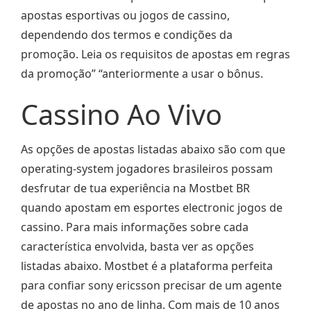
apostas esportivas ou jogos de cassino,
dependendo dos termos e condições da
promoção. Leia os requisitos de apostas em regras
da promoção” “anteriormente a usar o bônus.
Cassino Ao Vivo
As opções de apostas listadas abaixo são com que
operating-system jogadores brasileiros possam
desfrutar de tua experiência na Mostbet BR
quando apostam em esportes electronic jogos de
cassino. Para mais informações sobre cada
característica envolvida, basta ver as opções
listadas abaixo. Mostbet é a plataforma perfeita
para confiar sony ericsson precisar de um agente
de apostas no ano de linha. Com mais de 10 anos