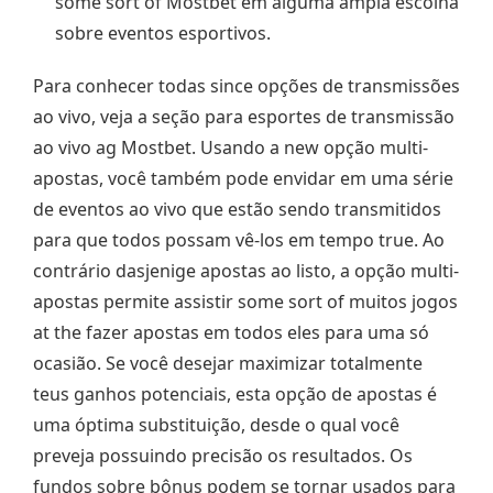
some sort of Mostbet em alguma ampla escolha
sobre eventos esportivos.
Para conhecer todas since opções de transmissões
ao vivo, veja a seção para esportes de transmissão
ao vivo ag Mostbet. Usando a new opção multi-
apostas, você também pode envidar em uma série
de eventos ao vivo que estão sendo transmitidos
para que todos possam vê-los em tempo true. Ao
contrário dasjenige apostas ao listo, a opção multi-
apostas permite assistir some sort of muitos jogos
at the fazer apostas em todos eles para uma só
ocasião. Se você desejar maximizar totalmente
teus ganhos potenciais, esta opção de apostas é
uma óptima substituição, desde o qual você
preveja possuindo precisão os resultados. Os
fundos sobre bônus podem se tornar usados para