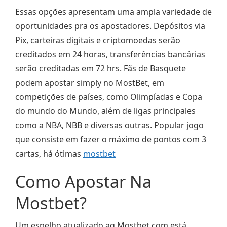
Essas opções apresentam uma ampla variedade de
oportunidades pra os apostadores. Depósitos via
Pix, carteiras digitais e criptomoedas serão
creditados em 24 horas, transferências bancárias
serão creditadas em 72 hrs. Fãs de Basquete
podem apostar simply no MostBet, em
competições de países, como Olimpíadas e Copa
do mundo do Mundo, além de ligas principales
como a NBA, NBB e diversas outras. Popular jogo
que consiste em fazer o máximo de pontos com 3
cartas, há ótimas
mostbet
Como Apostar Na
Mostbet?
Um espelho atualizado ag Mostbet com está