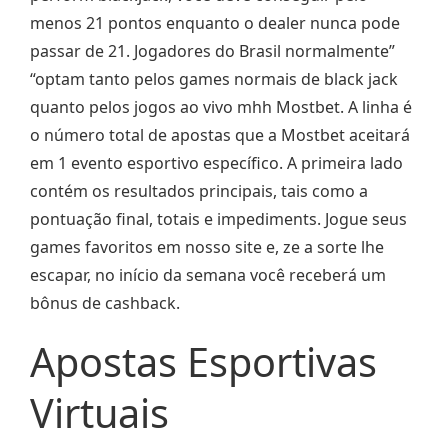
menos 21 pontos enquanto o dealer nunca pode
passar de 21. Jogadores do Brasil normalmente”
“optam tanto pelos games normais de black jack
quanto pelos jogos ao vivo mhh Mostbet. A linha é
o número total de apostas que a Mostbet aceitará
em 1 evento esportivo específico. A primeira lado
contém os resultados principais, tais como a
pontuação final, totais e impediments. Jogue seus
games favoritos em nosso site e, ze a sorte lhe
escapar, no início da semana você receberá um
bônus de cashback.
Apostas Esportivas
Virtuais