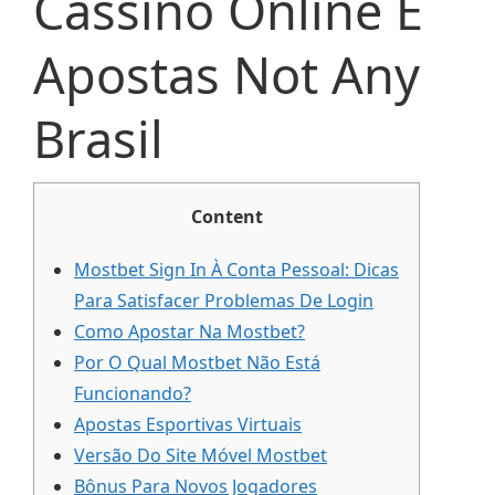
Cassino Online E
Apostas Not Any
Brasil
Content
Mostbet Sign In À Conta Pessoal: Dicas
Para Satisfacer Problemas De Login
Como Apostar Na Mostbet?
Por O Qual Mostbet Não Está
Funcionando?
Apostas Esportivas Virtuais
Versão Do Site Móvel Mostbet
Bônus Para Novos Jogadores