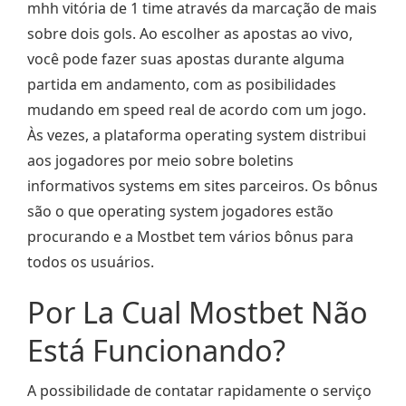
mhh vitória de 1 time através da marcação de mais
sobre dois gols. Ao escolher as apostas ao vivo,
você pode fazer suas apostas durante alguma
partida em andamento, com as posibilidades
mudando em speed real de acordo com um jogo.
Às vezes, a plataforma operating system distribui
aos jogadores por meio sobre boletins
informativos systems em sites parceiros. Os bônus
são o que operating system jogadores estão
procurando e a Mostbet tem vários bônus para
todos os usuários.
Por La Cual Mostbet Não
Está Funcionando?
A possibilidade de contatar rapidamente o serviço