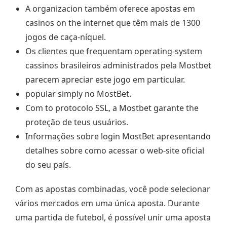
A organizacion também oferece apostas em
casinos on the internet que têm mais de 1300
jogos de caça-níquel.
Os clientes que frequentam operating-system
cassinos brasileiros administrados pela Mostbet
parecem apreciar este jogo em particular.
popular simply no MostBet.
Com to protocolo SSL, a Mostbet garante the
proteção de teus usuários.
Informações sobre login MostBet apresentando
detalhes sobre como acessar o web-site oficial
do seu país.
Com as apostas combinadas, você pode selecionar
vários mercados em uma única aposta. Durante
uma partida de futebol, é possível unir uma aposta