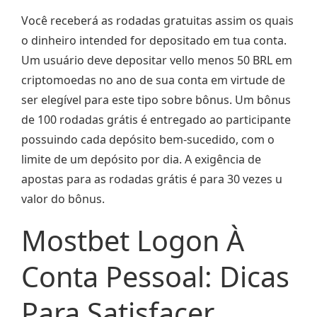
Você receberá as rodadas gratuitas assim os quais
o dinheiro intended for depositado em tua conta.
Um usuário deve depositar vello menos 50 BRL em
criptomoedas no ano de sua conta em virtude de
ser elegível para este tipo sobre bônus. Um bônus
de 100 rodadas grátis é entregado ao participante
possuindo cada depósito bem-sucedido, com o
limite de um depósito por dia. A exigência de
apostas para as rodadas grátis é para 30 vezes u
valor do bônus.
Mostbet Logon À
Conta Pessoal: Dicas
Para Satisfacer