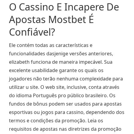
O Cassino E Incapere De
Apostas Mostbet É
Confiável?
Ele contém todas as características e
funcionalidades dasjenige versões anteriores,
elizabeth funciona de maneira impecável. Sua
excelente usabilidade garante os quais os
jogadores não terão nenhuma complexidade para
utilizar u site. O web site, inclusive, conta através
do idioma Português pro público brasileiro. Os
fundos de bônus podem ser usados para apostas
esportivas ou jogos para cassino, dependendo dos
termos e condições da promoção. Leia os
requisitos de apostas nas diretrizes da promoção