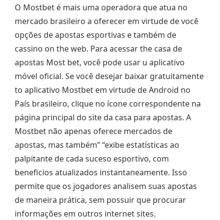
O Mostbet é mais uma operadora que atua no
mercado brasileiro a oferecer em virtude de você
opções de apostas esportivas e também de
cassino on the web. Para acessar the casa de
apostas Most bet, você pode usar u aplicativo
móvel oficial. Se você desejar baixar gratuitamente
to aplicativo Mostbet em virtude de Android no
País brasileiro, clique no ícone correspondente na
página principal do site da casa para apostas. A
Mostbet não apenas oferece mercados de
apostas, mas também” “exibe estatísticas ao
palpitante de cada suceso esportivo, com
beneficios atualizados instantaneamente. Isso
permite que os jogadores analisem suas apostas
de maneira prática, sem possuir que procurar
informações em outros internet sites.