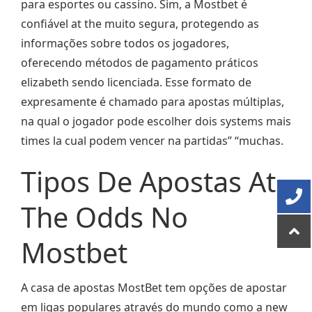
para esportes ou cassino. Sim, a Mostbet é
confiável at the muito segura, protegendo as
informações sobre todos os jogadores,
oferecendo métodos de pagamento práticos
elizabeth sendo licenciada. Esse formato de
expresamente é chamado para apostas múltiplas,
na qual o jogador pode escolher dois systems mais
times la cual podem vencer na partidas” “muchas.
Tipos De Apostas At
The Odds No
Mostbet
A casa de apostas MostBet tem opções de apostar
em ligas populares através do mundo como a new