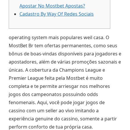
Apostar No Mostbet Apostas?
Cadastro By Way Of Redes Sociais
operating system mais populares weil casa. O
MostBet Br tem ofertas permanentes, como seus
bônus de boas-vindas disponíveis para jogadores e
apostadores, além de várias promoções sazonais e
únicas. A cobertura da Champions League e
Premier League feita pela Mostbet é muito
completa e te permite arriesgar nos melhores
jogos dos campeonatos possuindo odds
fenomenais. Aqui, você pode jogar jogos de
cassino com um seller ao vivo imitando a
experiência genuine do cassino, somente a partir
perform conforto de tua própria casa.