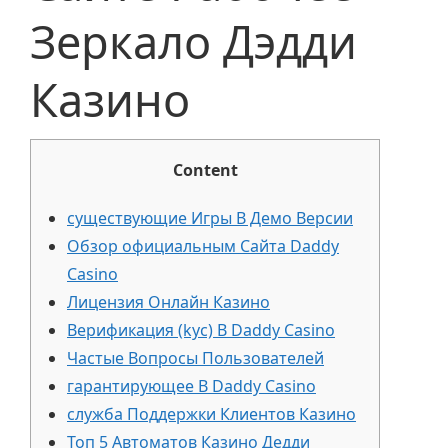
Зеркало Дэдди
Казино
Content
существующие Игры В Демо Версии
Обзор официальным Сайта Daddy
Casino
Лицензия Онлайн Казино
Верификация (kyc) В Daddy Casino
Частые Вопросы Пользователей
гарантирующее В Daddy Casino
служба Поддержки Клиентов Казино
Топ 5 Автоматов Казино Дедди