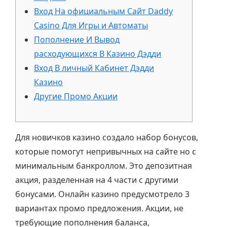
Вход На официальным Сайт Daddy
Casino Для Игры и Автоматы
Пополнение И Вывод
расходующихся В Казино Дэдди
Вход В личный Кабинет Дэдди
Казино
Другие Промо Акции
Для новичков казино создало набор бонусов,
которые помогут непривычных на сайте но с
минимальным банкроллом. Это депозитная
акция, разделенная на 4 части с другими
бонусами. Онлайн казино предусмотрело 3
вариантах промо предложения. Акции, не
требующие пополнения баланса,