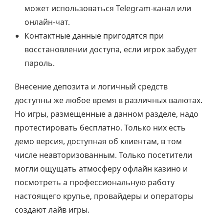
может использоваться Telegram-канал или
онлайн-чат.
Контактные данные пригодятся при
восстановлении доступа, если игрок забудет
пароль.
Внесение депозита и логичный средств
доступны же любое время в различных валютах.
Но игры, размещенные а данном разделе, надо
протестировать бесплатно. Только них есть
демо версия, доступная об клиентам, в том
числе неавторизованным. Только посетители
могли ощущать атмосферу офлайн казино и
посмотреть а профессиональную работу
настоящего крупье, провайдеры и операторы
создают лайв игры.