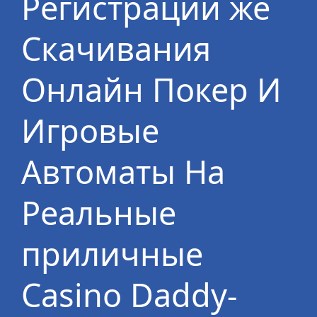
Регистрации же
Скачивания
Онлайн Покер И
Игровые
Автоматы На
Реальные
приличные
Casino Daddy-