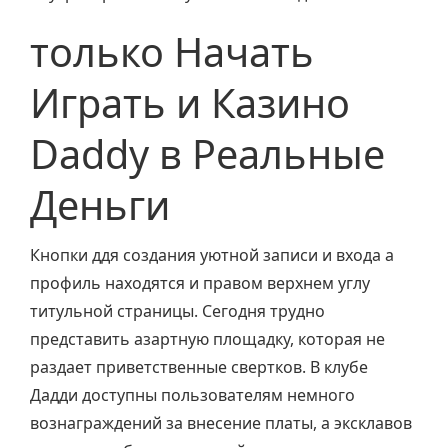
только Начать
Играть и Казино
Daddy в Реальные
Деньги
Кнопки ддя создания уютной записи и входа а
профиль находятся и правом верхнем углу
титульной страницы. Сегодня трудно
представить азартную площадку, которая не
раздает приветственные свертков. В клубе
Дадди доступны пользователям немного
вознаграждений за внесение платы, а эксклавов