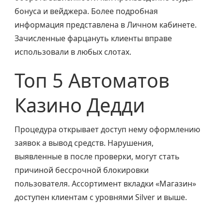
бонуса и вейджера. Более подробная
информация представлена в Личном кабинете.
Зачисленные фарцануть клиенты вправе
использовали в любых слотах.
Топ 5 Автоматов
Казино Дедди
Процедура открывает доступ нему оформлению
заявок а вывод средств. Нарушения,
выявленные в после проверки, могут стать
причиной бессрочной блокировки
пользователя. Ассортимент вкладки «Магазин»
доступен клиентам с уровнями Silver и выше.