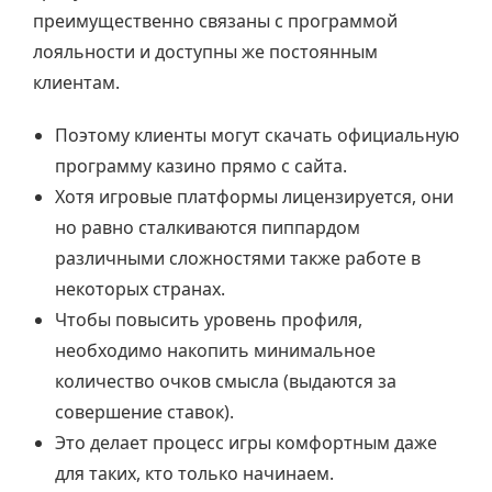
преимущественно связаны с программой
лояльности и доступны же постоянным
клиентам.
Поэтому клиенты могут скачать официальную
программу казино прямо с сайта.
Хотя игровые платформы лицензируется, они
но равно сталкиваются пиппардом
различными сложностями также работе в
некоторых странах.
Чтобы повысить уровень профиля,
необходимо накопить минимальное
количество очков смысла (выдаются за
совершение ставок).
Это делает процесс игры комфортным даже
для таких, кто только начинаем.