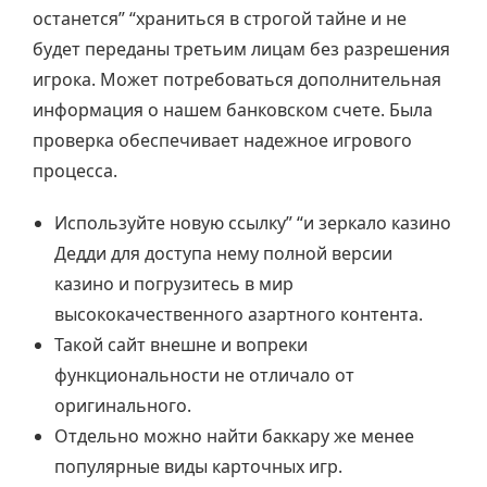
останется” “храниться в строгой тайне и не
будет переданы третьим лицам без разрешения
игрока. Может потребоваться дополнительная
информация о нашем банковском счете. Была
проверка обеспечивает надежное игрового
процесса.
Используйте новую ссылку” “и зеркало казино
Дедди для доступа нему полной версии
казино и погрузитесь в мир
высококачественного азартного контента.
Такой сайт внешне и вопреки
функциональности не отличало от
оригинального.
Отдельно можно найти баккару же менее
популярные виды карточных игр.