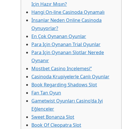
Için Hazır Mısın?
Hangi On-line Casinoda Oynamalı
İnsanlar Neden Online Casinoda
Oynuyorlar?
En Çok Oynanan Oyunlar
Para Için Oynanan Trial Oyunlar
Para Için Oynanan Slotlar Nerede
Oynanır
Mostbet Casino Incelemesi”
Casinoda Krupiyelerle Canlı Oyunlar
Book Regarding Shadows Slot
Fan Tan Oyun
Gametwist Oyunları Casino’da Iyi
Eğlenceler
Sweet Bonanza Slot
Book Of Cleopatra Slot