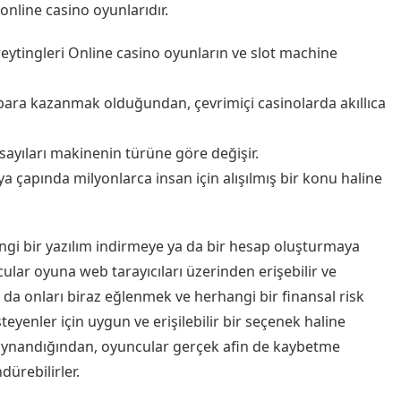
nline casino oyunlarıdır.
 reytingleri Online casino oyunların ve slot machine
ara kazanmak olduğundan, çevrimiçi casinolarda akıllıca
sayıları makinenin türüne göre değişir.
çapında milyonlarca insan için alışılmış bir konu haline
angi bir yazılım indirmeye ya da bir hesap oluşturmaya
ar oyuna web tarayıcıları üzerinden erişebilir ve
da onları biraz eğlenmek ve herhangi bir finansal risk
yenler için uygun ve erişilebilir bir seçenek haline
n oynandığından, oyuncular gerçek afin de kaybetme
ürebilirler.