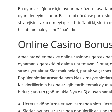
Bu oyunlar eğlence için oynanmak üzere tasarlanm
oyun deneyimi sunar. Basit gibi görünse para, s
stratejisini takip etmeyi gerektirir. Tabii ki, slott
hesabının bakiyesine” “bağlıdır.
Online Casino Bonus
Amacınız eğlenmek ve online casinoda gerçek par
oynamanız gerektiğini daima unutmayın. Slotlar, o
sırada yer alırlar. Slot makineleri, parlak ve çarpıcı 
Popüler slotlar arasında hem klasik meyve slotlar
Kızılderililerinin hazineleri gibi tarihi temalı oyu
birkaç çarktan (çoğunlukla 3 ya da 5) oluşan sanal
Ücretsiz döndürmeler aynı zamanda slotu ücret
Slotlar, oyuncular arasında popülerlik açısından h