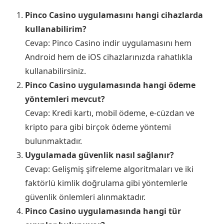
Pinco Casino uygulamasını hangi cihazlarda
kullanabilirim?
Cevap: Pinco Casino indir uygulamasını hem
Android hem de iOS cihazlarınızda rahatlıkla
kullanabilirsiniz.
Pinco Casino uygulamasında hangi ödeme
yöntemleri mevcut?
Cevap: Kredi kartı, mobil ödeme, e-cüzdan ve
kripto para gibi birçok ödeme yöntemi
bulunmaktadır.
Uygulamada güvenlik nasıl sağlanır?
Cevap: Gelişmiş şifreleme algoritmaları ve iki
faktörlü kimlik doğrulama gibi yöntemlerle
güvenlik önlemleri alınmaktadır.
Pinco Casino uygulamasında hangi tür