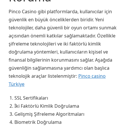
Pinco Casino gibi platformlarda, kullanıcılar için
güvenlik en büyük önceliklerden biridir. Yeni
teknolojiler, daha güvenli bir oyun ortamı sunmak
açısından önemli katkılar sağlamaktadır. Özellikle
şifreleme teknolojileri ve iki faktörlü kimlik
doğrulama yöntemleri, kullanıcıların kişisel ve
finansal bilgilerinin korunmasını sağlar. Aşağıda
güvenliğin sağlanmasına yardımcı olan başlıca
teknolojik araçlar listelenmiştir:
Pinco casino
Türkiye
SSL Sertifikaları
İki Faktörlü Kimlik Doğrulama
Gelişmiş Şifreleme Algoritmaları
Biometrik Doğrulama