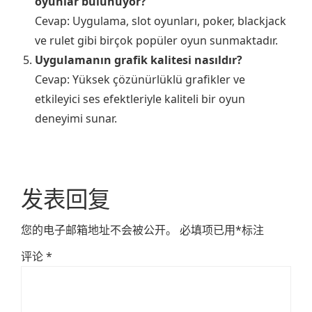
oyunlar bulunuyor?
Cevap: Uygulama, slot oyunları, poker, blackjack
ve rulet gibi birçok popüler oyun sunmaktadır.
Uygulamanın grafik kalitesi nasıldır?
Cevap: Yüksek çözünürlüklü grafikler ve
etkileyici ses efektleriyle kaliteli bir oyun
deneyimi sunar.
发表回复
您的电子邮箱地址不会被公开。
必填项已用
*
标注
评论
*