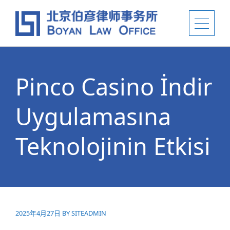
Pinco Casino İndir
Uygulamasına
Teknolojinin Etkisi
2025年4月27日
BY
SITEADMIN