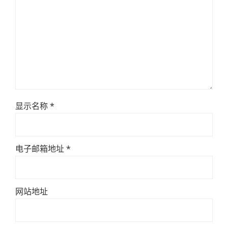
显示名称
*
电子邮箱地址
*
网站地址