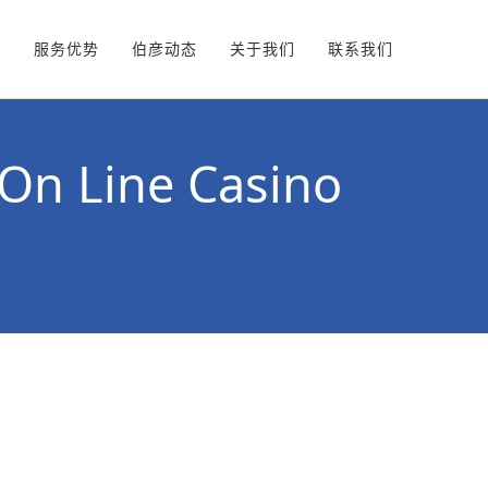
域
服务优势
伯彦动态
关于我们
联系我们
 On Line Casino