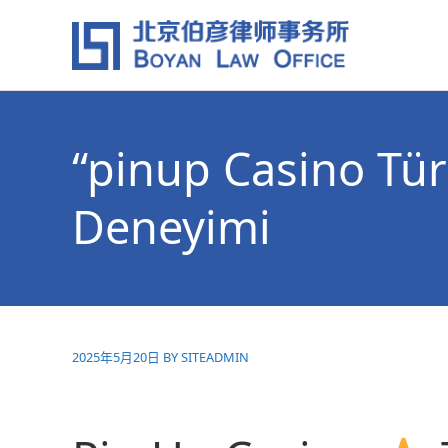
“pinup Casino Tür
Deneyimi
2025年5月20日
BY
SITEADMIN