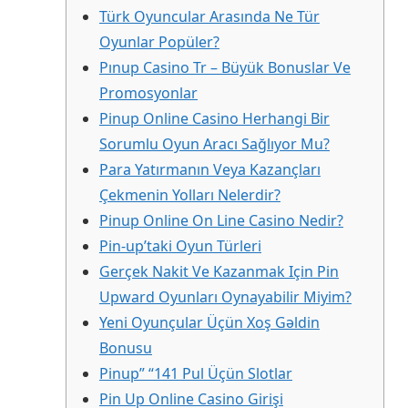
Türk Oyuncular Arasında Ne Tür
Oyunlar Popüler?
Pınup Casino Tr – Büyük Bonuslar Ve
Promosyonlar
Pinup Online Casino Herhangi Bir
Sorumlu Oyun Aracı Sağlıyor Mu?
Para Yatırmanın Veya Kazançları
Çekmenin Yolları Nelerdir?
Pinup Online On Line Casino Nedir?
Pin-up’taki Oyun Türleri
Gerçek Nakit Ve Kazanmak Için Pin
Upward Oyunları Oynayabilir Miyim?
Yeni Oyunçular Üçün Xoş Gəldin
Bonusu
Pinup” “141 Pul Üçün Slotlar
Pin Up Online Casino Girişi