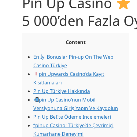
Pin Up Casino
5 000’den Fazla 
Content
En İyi Bonuslar Pin-up On The Web
Casino Türkiye
pin Upwards Casino’da Kayıt
Kısıtlamaları
Pin Up Türkiye Hakkında
pin Up Casino’nun Mobil
Versiyonuna Giriş Yapın Ve Kaydolun
Pin Up Bet’te Ödeme Incelemeleri
“pinup Casino: Türkiye’de Çevrimiçi
Kumarhane Deneyimi