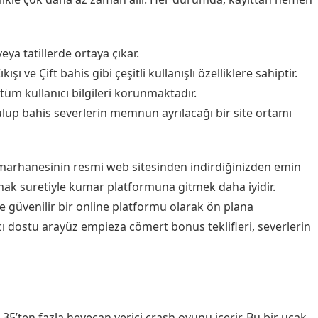
eya tatillerde ortaya çıkar.
ve Çift bahis gibi çeşitli kullanışlı özelliklere sahiptir.
 tüm kullanıcı bilgileri korunmaktadır.
nulup bahis severlerin memnun ayrılacağı bir site ortamı
arhanesinin resmi web sitesinden indirdiğinizden emin
nmak suretiyle kumar platformuna gitmek daha iyidir.
 güvenilir bir online platformu olarak ön plana
ıcı dostu arayüz empieza cömert bonus teklifleri, severlerin
5’ten fazla heyecan verici crash oyunu içerir. Bu bir uçak,