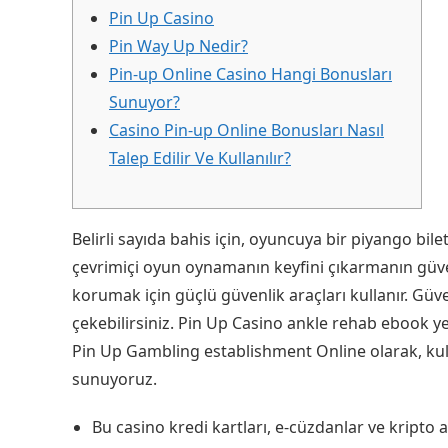
Pin Up Casino
Pin Way Up Nedir?
Pin-up Online Casino Hangi Bonusları
Sunuyor?
Casino Pin-up Online Bonusları Nasıl
Talep Edilir Ve Kullanılır?
Belirli sayıda bahis için, oyuncuya bir piyango bile
çevrimiçi oyun oynamanın keyfini çıkarmanın güvenli
korumak için güçlü güvenlik araçları kullanır. Güv
çekebilirsiniz. Pin Up Casino ankle rehab ebook ye
Pin Up Gambling establishment Online olarak, kull
sunuyoruz.
Bu casino kredi kartları, e-cüzdanlar ve kripto a