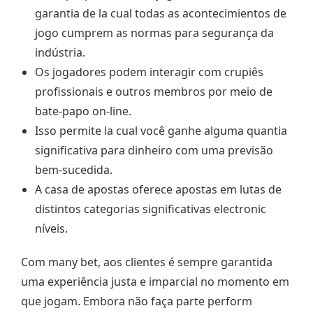
garantia de la cual todas as acontecimientos de
jogo cumprem as normas para segurança da
indústria.
Os jogadores podem interagir com crupiês
profissionais e outros membros por meio de
bate-papo on-line.
Isso permite la cual você ganhe alguma quantia
significativa para dinheiro com uma previsão
bem-sucedida.
A casa de apostas oferece apostas em lutas de
distintos categorias significativas electronic
níveis.
Com many bet, aos clientes é sempre garantida
uma experiência justa e imparcial no momento em
que jogam. Embora não faça parte perform