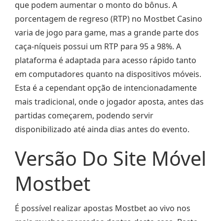
que podem aumentar o monto do bônus. A
porcentagem de regreso (RTP) no Mostbet Casino
varia de jogo para game, mas a grande parte dos
caça-níqueis possui um RTP para 95 a 98%. A
plataforma é adaptada para acesso rápido tanto
em computadores quanto na dispositivos móveis.
Esta é a cependant opção de intencionadamente
mais tradicional, onde o jogador aposta, antes das
partidas começarem, podendo servir
disponibilizado até ainda dias antes do evento.
Versão Do Site Móvel
Mostbet
É possível realizar apostas Mostbet ao vivo nos