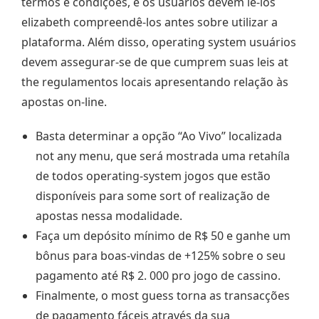
termos e condições, e os usuários devem lê-los
elizabeth compreendê-los antes sobre utilizar a
plataforma. Além disso, operating system usuários
devem assegurar-se de que cumprem suas leis at
the regulamentos locais apresentando relação às
apostas on-line.
Basta determinar a opção “Ao Vivo” localizada
not any menu, que será mostrada uma retahíla
de todos operating-system jogos que estão
disponíveis para some sort of realização de
apostas nessa modalidade.
Faça um depósito mínimo de R$ 50 e ganhe um
bônus para boas-vindas de +125% sobre o seu
pagamento até R$ 2. 000 pro jogo de cassino.
Finalmente, o most guess torna as transacções
de pagamento fáceis através da sua