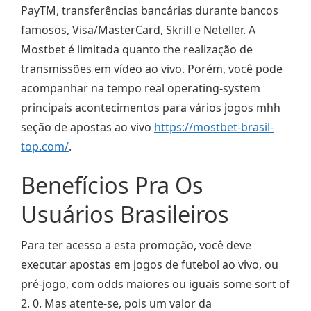
PayTM, transferências bancárias durante bancos
famosos, Visa/MasterCard, Skrill e Neteller. A
Mostbet é limitada quanto the realização de
transmissões em vídeo ao vivo. Porém, você pode
acompanhar na tempo real operating-system
principais acontecimentos para vários jogos mhh
seção de apostas ao vivo
https://mostbet-brasil-
top.com/
.
Benefícios Pra Os
Usuários Brasileiros
Para ter acesso a esta promoção, você deve
executar apostas em jogos de futebol ao vivo, ou
pré-jogo, com odds maiores ou iguais some sort of
2. 0. Mas atente-se, pois um valor da