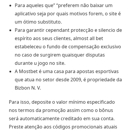
Para aqueles que” “preferem não baixar um
aplicativo seja por quais motivos forem, o site é
um ótimo substituto.
Para garantir cependant protecção e silencio de
espírito aos seus clientes, almost all bet
estabeleceu o fundo de compensação exclusivo
no caso de surgirem quaisquer disputas
durante u jogo no site.
A Mostbet é uma casa para apostas esportivas
que atua no setor desde 2009, é propriedade da
Bizbon N. V.
Para isso, deposite o valor mínimo especificado
nos termos da promoção assim como o bônus
será automaticamente creditado em sua conta.
Preste atenção aos códigos promocionais atuais