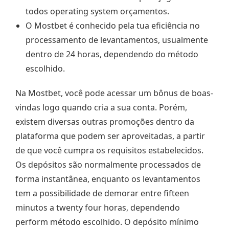
todos operating system orçamentos.
O Mostbet é conhecido pela tua eficiência no
processamento de levantamentos, usualmente
dentro de 24 horas, dependendo do método
escolhido.
Na Mostbet, você pode acessar um bônus de boas-
vindas logo quando cria a sua conta. Porém,
existem diversas outras promoções dentro da
plataforma que podem ser aproveitadas, a partir
de que você cumpra os requisitos estabelecidos.
Os depósitos são normalmente processados de
forma instantânea, enquanto os levantamentos
tem a possibilidade de demorar entre fifteen
minutos a twenty four horas, dependendo
perform método escolhido. O depósito mínimo