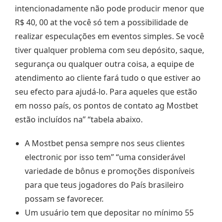
intencionadamente não pode producir menor que
R$ 40, 00 at the você só tem a possibilidade de
realizar especulações em eventos simples. Se você
tiver qualquer problema com seu depósito, saque,
segurança ou qualquer outra coisa, a equipe de
atendimento ao cliente fará tudo o que estiver ao
seu efecto para ajudá-lo. Para aqueles que estão
em nosso país, os pontos de contato ag Mostbet
estão incluídos na” “tabela abaixo.
A Mostbet pensa sempre nos seus clientes
electronic por isso tem” “uma considerável
variedade de bônus e promoções disponíveis
para que teus jogadores do País brasileiro
possam se favorecer.
Um usuário tem que depositar no mínimo 55