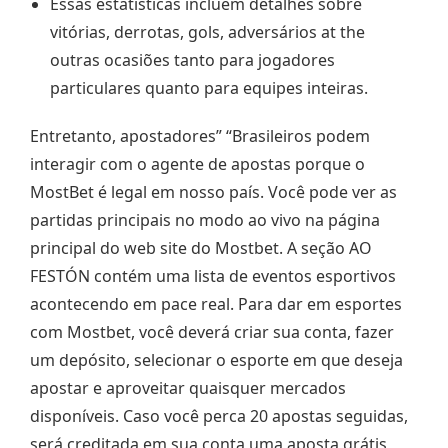
Essas estatísticas incluem detalhes sobre
vitórias, derrotas, gols, adversários at the
outras ocasiões tanto para jogadores
particulares quanto para equipes inteiras.
Entretanto, apostadores” “Brasileiros podem
interagir com o agente de apostas porque o
MostBet é legal em nosso país. Você pode ver as
partidas principais no modo ao vivo na página
principal do web site do Mostbet. A seção AO
FESTÓN contém uma lista de eventos esportivos
acontecendo em pace real. Para dar em esportes
com Mostbet, você deverá criar sua conta, fazer
um depósito, selecionar o esporte em que deseja
apostar e aproveitar quaisquer mercados
disponíveis. Caso você perca 20 apostas seguidas,
será creditada em sua conta uma aposta grátis