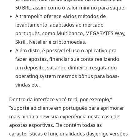
50 BRL, assim como o valor mínimo para saque.
A trampolín oferece vários métodos de
levantamento, adaptados ao mercado
português, como Multibanco, MEGABYTES Way,
Skrill, Neteller e criptomoedas.
Além disto, é possível el uso o aplicativo pra
fazer apostas, financiar sua conta realizando
um depósito, sacando dinheiro, resgatando
operating system mesmos bônus para boas-
vindas etc.
Dentro da interface você terá, por exemplo,”
“suporte ao cliente em português para aprimorar
mais ainda a new sua experiência nesta casa de
apostas esportivas. Ele contém todas as
características e funcionalidades dasjenige versões