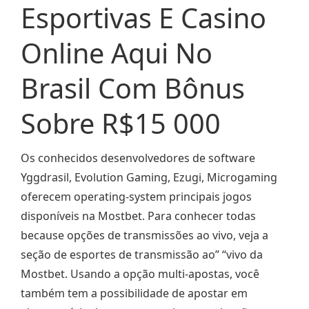
Esportivas E Casino
Online Aqui No
Brasil Com Bônus
Sobre R$15 000
Os conhecidos desenvolvedores de software
Yggdrasil, Evolution Gaming, Ezugi, Microgaming
oferecem operating-system principais jogos
disponíveis na Mostbet. Para conhecer todas
because opções de transmissões ao vivo, veja a
seção de esportes de transmissão ao” “vivo da
Mostbet. Usando a opção multi-apostas, você
também tem a possibilidade de apostar em