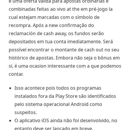
é uma oferta válida para apostas ordinárias e
combinadas feitas ao vivo at the em pré-jogo la
cual estejam marcadas com o símbolo de
recompra. Após a new confirmação do
reclamación de cash away, os fundos serão
depositados em tua conta imediatamente. Será
possível encontrar o montante de cash out no seu
histórico de apostas. Embora não seja o bônus em
si, é uma ocasion interessante com a que podemos
contar.
Isso acontece pois todos os programas
instalados fora da Play Store são identificados
pelo sistema operacional Android como
suspeitos.
O aplicativo iOS ainda não foi desenvolvido, no
entanto deve ser lançado em breve.