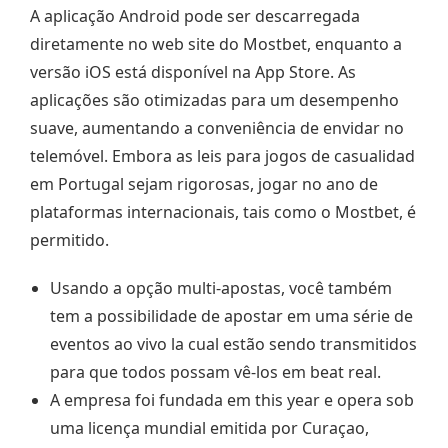
A aplicação Android pode ser descarregada
diretamente no web site do Mostbet, enquanto a
versão iOS está disponível na App Store. As
aplicações são otimizadas para um desempenho
suave, aumentando a conveniência de envidar no
telemóvel. Embora as leis para jogos de casualidad
em Portugal sejam rigorosas, jogar no ano de
plataformas internacionais, tais como o Mostbet, é
permitido.
Usando a opção multi-apostas, você também
tem a possibilidade de apostar em uma série de
eventos ao vivo la cual estão sendo transmitidos
para que todos possam vê-los em beat real.
A empresa foi fundada em this year e opera sob
uma licença mundial emitida por Curaçao,