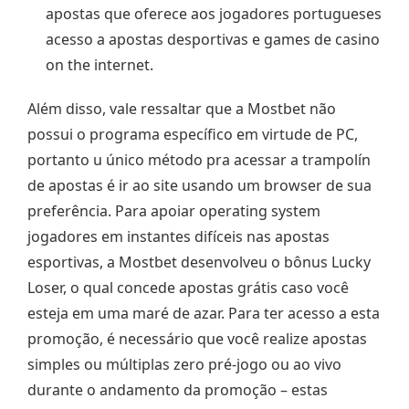
apostas que oferece aos jogadores portugueses
acesso a apostas desportivas e games de casino
on the internet.
Além disso, vale ressaltar que a Mostbet não
possui o programa específico em virtude de PC,
portanto u único método pra acessar a trampolín
de apostas é ir ao site usando um browser de sua
preferência. Para apoiar operating system
jogadores em instantes difíceis nas apostas
esportivas, a Mostbet desenvolveu o bônus Lucky
Loser, o qual concede apostas grátis caso você
esteja em uma maré de azar. Para ter acesso a esta
promoção, é necessário que você realize apostas
simples ou múltiplas zero pré-jogo ou ao vivo
durante o andamento da promoção – estas