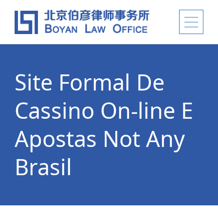
Site Formal De
Cassino On-line E
Apostas Not Any
Brasil