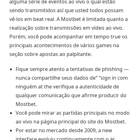
alguma série de eventos ao vivo o qual estão
sendo transmitidos así que usted todos possam
vê-los em beat real. A Mostbet é limitada quanto a
realização sobre transmissões em vídeo ao vivo.
Porém, você pode acompanhar em tempo true os
principais acontecimentos de vários games na
seção sobre apostas ao palpitante.
Fique sempre atento a tentativas de phishing —
nunca compartilhe seus dados de” “sign in com
ninguém at the verifique a autenticidade de
qualquer comunicação que afirme producir do
Mostbet.
Você pode mirar as partidas principais no modo
ao vivo na página principal do site do Mostbet.
Por estar no mercado desde 2009, a new
interface evoluiu continuamente com o är