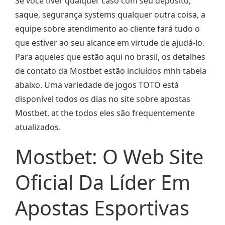
Se você tiver qualquer caso com seu depósito,
saque, segurança systems qualquer outra coisa, a
equipe sobre atendimento ao cliente fará tudo o
que estiver ao seu alcance em virtude de ajudá-lo.
Para aqueles que estão aqui no brasil, os detalhes
de contato da Mostbet estão incluídos mhh tabela
abaixo. Uma variedade de jogos TOTO está
disponível todos os dias no site sobre apostas
Mostbet, at the todos eles são frequentemente
atualizados.
Mostbet: O Web Site
Oficial Da Líder Em
Apostas Esportivas