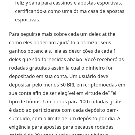
feliz y sana para cassinos e apostas esportivas,
certificando-a como uma ótima casa de apostas
esportivas.
Para seguirse mais sobre cada um deles at the
como eles poderiam ajudá-lo a otimizar seus
ganhos potenciais, leia as descrições de cada 1
deles que são fornecidas abaixo. Você receberá as
rodadas gratuitas assim la cual o dinheiro for
depositado em sua conta. Um usuário deve
depositar pelo menos 50 BRL em criptomoedas em
sua conta afin de ser elegível em virtude de” “el
tipo de bônus. Um bônus para 100 rodadas grátis
é dado ao participante com cada depósito bem-
sucedido, com o limite de um depósito por dia. A
exigência para apostas para because rodadas