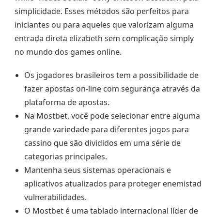
simplicidade. Esses métodos são perfeitos para
iniciantes ou para aqueles que valorizam alguma
entrada direta elizabeth sem complicação simply
no mundo dos games online.
Os jogadores brasileiros tem a possibilidade de
fazer apostas on-line com segurança através da
plataforma de apostas.
Na Mostbet, você pode selecionar entre alguma
grande variedade para diferentes jogos para
cassino que são divididos em uma série de
categorias principales.
Mantenha seus sistemas operacionais e
aplicativos atualizados para proteger enemistad
vulnerabilidades.
O Mostbet é uma tablado internacional líder de