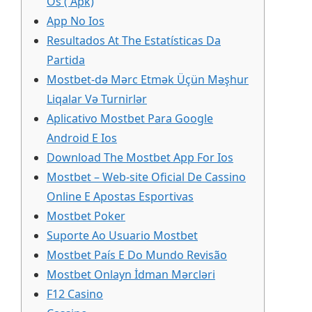
Os ( Apk)
App No Ios
Resultados At The Estatísticas Da
Partida
Mostbet-də Mərc Etmək Üçün Məşhur
Liqalar Və Turnirlər
Aplicativo Mostbet Para Google
Android E Ios
Download The Mostbet App For Ios
Mostbet – Web-site Oficial De Cassino
Online E Apostas Esportivas
Mostbet Poker
Suporte Ao Usuario Mostbet
Mostbet País E Do Mundo Revisão
Mostbet Onlayn İdman Mərcləri
F12 Casino