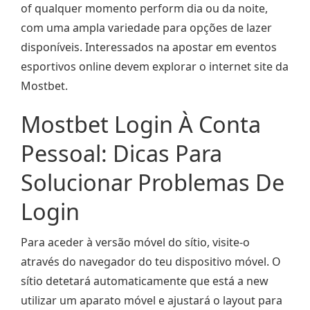
of qualquer momento perform dia ou da noite,
com uma ampla variedade para opções de lazer
disponíveis. Interessados na apostar em eventos
esportivos online devem explorar o internet site da
Mostbet.
Mostbet Login À Conta
Pessoal: Dicas Para
Solucionar Problemas De
Login
Para aceder à versão móvel do sítio, visite-o
através do navegador do teu dispositivo móvel. O
sítio detetará automaticamente que está a new
utilizar um aparato móvel e ajustará o layout para