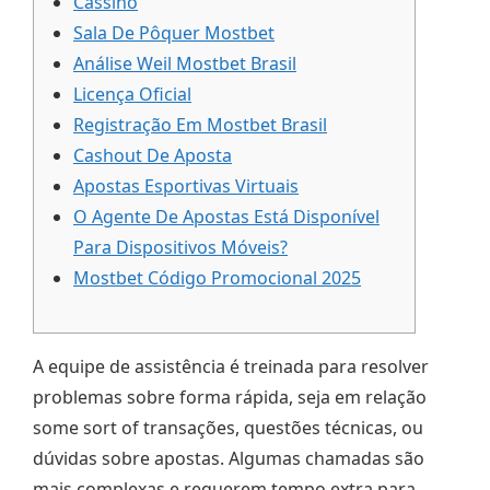
Cassino
Sala De Pôquer Mostbet
Análise Weil Mostbet Brasil
Licença Oficial
Registração Em Mostbet Brasil
Cashout De Aposta
Apostas Esportivas Virtuais
O Agente De Apostas Está Disponível
Para Dispositivos Móveis?
Mostbet Código Promocional 2025
A equipe de assistência é treinada para resolver
problemas sobre forma rápida, seja em relação
some sort of transações, questões técnicas, ou
dúvidas sobre apostas. Algumas chamadas são
mais complexas e requerem tempo extra para